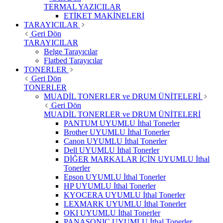
TERMAL YAZICILAR
ETİKET MAKİNELERİ
TARAYICILAR
Geri Dön
TARAYICILAR
Belge Tarayıcılar
Flatbed Tarayıcılar
TONERLER
Geri Dön
TONERLER
MUADİL TONERLER ve DRUM ÜNİTELERİ
Geri Dön
MUADİL TONERLER ve DRUM ÜNİTELERİ
PANTUM UYUMLU İthal Tonerler
Brother UYUMLU İthal Tonerler
Canon UYUMLU İthal Tonerler
Dell UYUMLU İthal Tonerler
DİĞER MARKALAR İÇİN UYUMLU İthal
Tonerler
Epson UYUMLU İthal Tonerler
HP UYUMLU İthal Tonerler
KYOCERA UYUMLU İthal Tonerler
LEXMARK UYUMLU İthal Tonerler
OKI UYUMLU İthal Tonerler
PANASONIC UYUMLU İthal Tonerler