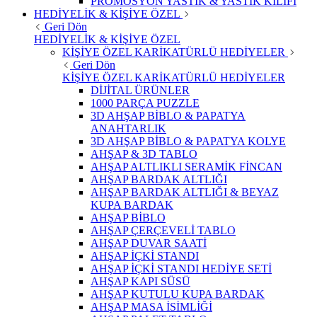
PROMOSYON YASTIK & YASTIK KILIFI
HEDİYELİK & KİŞİYE ÖZEL
Geri Dön
HEDİYELİK & KİŞİYE ÖZEL
KİŞİYE ÖZEL KARİKATÜRLÜ HEDİYELER
Geri Dön
KİŞİYE ÖZEL KARİKATÜRLÜ HEDİYELER
DİJİTAL ÜRÜNLER
1000 PARÇA PUZZLE
3D AHŞAP BİBLO & PAPATYA
ANAHTARLIK
3D AHŞAP BİBLO & PAPATYA KOLYE
AHŞAP & 3D TABLO
AHŞAP ALTLIKLI SERAMİK FİNCAN
AHŞAP BARDAK ALTLIĞI
AHŞAP BARDAK ALTLIĞI & BEYAZ
KUPA BARDAK
AHŞAP BİBLO
AHŞAP ÇERÇEVELİ TABLO
AHŞAP DUVAR SAATİ
AHŞAP İÇKİ STANDI
AHŞAP İÇKİ STANDI HEDİYE SETİ
AHŞAP KAPI SÜSÜ
AHŞAP KUTULU KUPA BARDAK
AHŞAP MASA İSİMLİĞİ