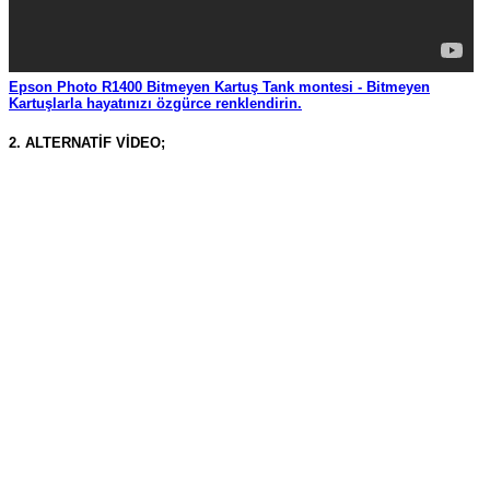
Epson Photo R1400 Bitmeyen Kartuş Tank montesi - Bitmeyen
Kartuşlarla hayatınızı özgürce renklendirin.
2. ALTERNATİF VİDEO;