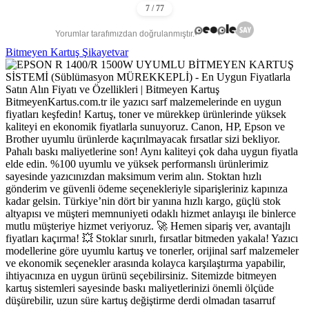
Yorumlar tarafımızdan doğrulanmıştır.
Bitmeyen Kartuş Şikayetvar
BitmeyenKartus.com.tr ile yazıcı sarf malzemelerinde en uygun
fiyatları keşfedin! Kartuş, toner ve mürekkep ürünlerinde yüksek
kaliteyi en ekonomik fiyatlarla sunuyoruz. Canon, HP, Epson ve
Brother uyumlu ürünlerde kaçırılmayacak fırsatlar sizi bekliyor.
Pahalı baskı maliyetlerine son! Aynı kaliteyi çok daha uygun fiyatla
elde edin. %100 uyumlu ve yüksek performanslı ürünlerimiz
sayesinde yazıcınızdan maksimum verim alın. Stoktan hızlı
gönderim ve güvenli ödeme seçenekleriyle siparişleriniz kapınıza
kadar gelsin. Türkiye’nin dört bir yanına hızlı kargo, güçlü stok
altyapısı ve müşteri memnuniyeti odaklı hizmet anlayışı ile binlerce
mutlu müşteriye hizmet veriyoruz. 🚀 Hemen sipariş ver, avantajlı
fiyatları kaçırma! 💥 Stoklar sınırlı, fırsatlar bitmeden yakala! Yazıcı
modellerine göre uyumlu kartuş ve tonerler, orijinal sarf malzemeler
ve ekonomik seçenekler arasında kolayca karşılaştırma yapabilir,
ihtiyacınıza en uygun ürünü seçebilirsiniz. Sitemizde bitmeyen
kartuş sistemleri sayesinde baskı maliyetlerinizi önemli ölçüde
düşürebilir, uzun süre kartuş değiştirme derdi olmadan tasarruf