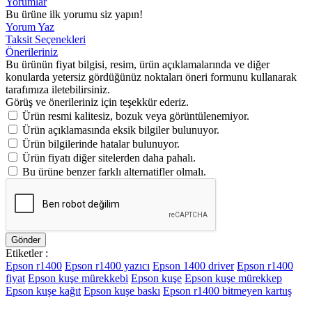
Yorumlar
Bu ürüne ilk yorumu siz yapın!
Yorum Yaz
Taksit Seçenekleri
Önerileriniz
Bu ürünün fiyat bilgisi, resim, ürün açıklamalarında ve diğer
konularda yetersiz gördüğünüz noktaları öneri formunu kullanarak
tarafımıza iletebilirsiniz.
Görüş ve önerileriniz için teşekkür ederiz.
Ürün resmi kalitesiz, bozuk veya görüntülenemiyor.
Ürün açıklamasında eksik bilgiler bulunuyor.
Ürün bilgilerinde hatalar bulunuyor.
Ürün fiyatı diğer sitelerden daha pahalı.
Bu ürüne benzer farklı alternatifler olmalı.
Gönder
Etiketler :
Epson r1400
Epson r1400 yazıcı
Epson 1400 driver
Epson r1400
fiyat
Epson kuşe mürekkebi
Epson kuşe
Epson kuşe mürekkep
Epson kuşe kağıt
Epson kuşe baskı
Epson r1400 bitmeyen kartuş