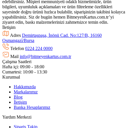
edebilirsiniz. Müşteri memnuniyeti odaklı hizmetimizle, ürün
bilgileri, uyumluluk açıklamaları ve ürün filtreleme özellikleri
sayesinde doğru ürünü hızlıca bulabilir, siparişinizin takibini kolayca
yapabilirsiniz. Siz de bugün hemen BitmeyenKartus.com.tr’yi
ziyaret edin, baskı malzemelerinizi zahmetsizce temin edin.
İletişim
Adres
Demirtaşpaşa, İnönü Cad. No:127/B, 16160
Osmangazi̇/Bursa
Telefon
0224 224 0000
Mail
info@bitmeyenkartus.com.tr
Çalışma Saatleri
Hafta içi: 09:00 - 18:00
Cumartesi: 10:00 - 13:30
Kurumsal
Hakkımızda
Markalarımız
Blog
İletişim
Banka Hesaplarımız
Yardım Merkezi
Sipariş Takip