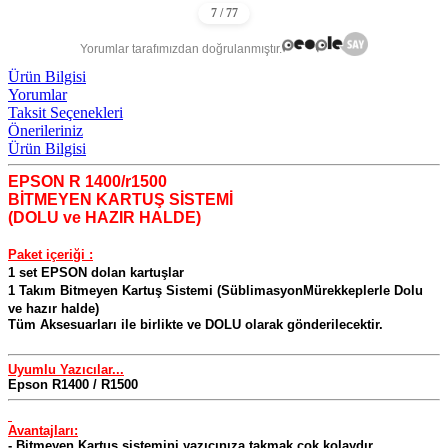
Yorumlar tarafımızdan doğrulanmıştır.
Ürün Bilgisi
Yorumlar
Taksit Seçenekleri
Önerileriniz
Ürün Bilgisi
EPSON R 1400/r1500
BİTMEYEN KARTUŞ SİSTEMİ
(DOLU ve HAZIR HALDE)
Paket içeriği :
1 set EPSON dolan kartuşlar
1 Takım Bitmeyen Kartuş Sistemi (SüblimasyonMürekkeplerle Dolu
ve hazır halde)
Tüm Aksesuarları ile birlikte ve DOLU olarak gönderilecektir.
Uyumlu Yazıcılar..
.
Epson R1400 / R1500
Avantajları:
- Bitmeyen Kartuş sistemini yazıcınıza takmak çok kolaydır.