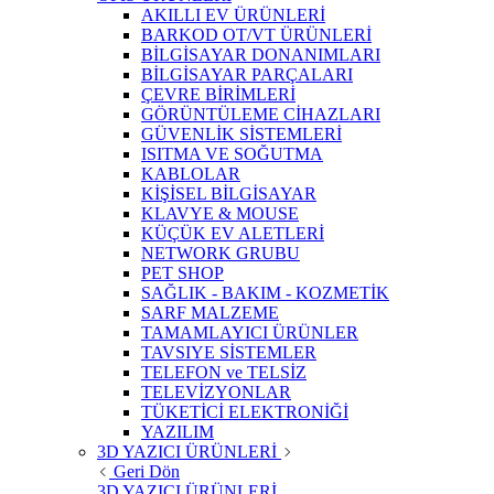
AKILLI EV ÜRÜNLERİ
BARKOD OT/VT ÜRÜNLERİ
BİLGİSAYAR DONANIMLARI
BİLGİSAYAR PARÇALARI
ÇEVRE BİRİMLERİ
GÖRÜNTÜLEME CİHAZLARI
GÜVENLİK SİSTEMLERİ
ISITMA VE SOĞUTMA
KABLOLAR
KİŞİSEL BİLGİSAYAR
KLAVYE & MOUSE
KÜÇÜK EV ALETLERİ
NETWORK GRUBU
PET SHOP
SAĞLIK - BAKIM - KOZMETİK
SARF MALZEME
TAMAMLAYICI ÜRÜNLER
TAVSIYE SİSTEMLER
TELEFON ve TELSİZ
TELEVİZYONLAR
TÜKETİCİ ELEKTRONİĞİ
YAZILIM
3D YAZICI ÜRÜNLERİ
Geri Dön
3D YAZICI ÜRÜNLERİ