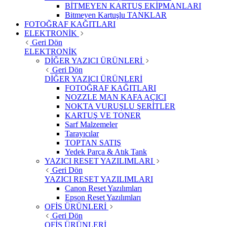
BİTMEYEN KARTUŞ EKİPMANLARI
Bitmeyen Kartuşlu TANKLAR
FOTOĞRAF KAĞITLARI
ELEKTRONİK
Geri Dön
ELEKTRONİK
DİĞER YAZICI ÜRÜNLERİ
Geri Dön
DİĞER YAZICI ÜRÜNLERİ
FOTOĞRAF KAĞITLARI
NOZZLE MAN KAFA AÇICI
NOKTA VURUŞLU ŞERİTLER
KARTUŞ VE TONER
Sarf Malzemeler
Tarayıcılar
TOPTAN SATIŞ
Yedek Parça & Atık Tank
YAZICI RESET YAZILIMLARI
Geri Dön
YAZICI RESET YAZILIMLARI
Canon Reset Yazılımları
Epson Reset Yazılımları
OFİS ÜRÜNLERİ
Geri Dön
OFİS ÜRÜNLERİ