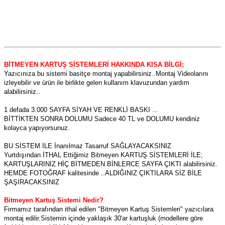
BİTMEYEN KARTUŞ SİSTEMLERİ HAKKINDA KISA BİLGİ;
Yazıcınıza bu sistemi basitçe montaj yapabilirsiniz..Montaj Videolarını
izleyebilir ve ürün ile birlikte gelen kullanım klavuzundan yardım
alabilirsiniz..
1 defada 3.000 SAYFA SİYAH VE RENKLİ BASKI ...
BİTTİKTEN SONRA DOLUMU Sadece 40 TL ve DOLUMU kendiniz
kolayca yapıyorsunuz.
BU SİSTEM İLE İnanılmaz Tasarruf SAĞLAYACAKSINIZ
Yurtdışından İTHAL Ettiğimiz Bitmeyen KARTUŞ SİSTEMLERİ İLE;
KARTUŞLARINIZ HİÇ BİTMEDEN BİNLERCE SAYFA ÇIKTI alabilirsiniz.
HEMDE FOTOĞRAF kalitesinde ..ALDIĞINIZ ÇIKTILARA SİZ BİLE
ŞAŞIRACAKSINIZ
Bitmeyen Kartuş Sistemi Nedir?
Firmamız tarafından ithal edilen "Bitmeyen Kartuş Sistemleri" yazıcılara
montaj edilir.Sistemin içinde yaklaşık 30'ar kartuşluk (modellere göre