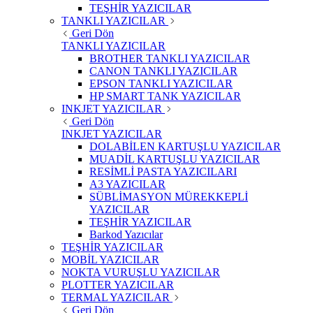
TEŞHİR YAZICILAR
TANKLI YAZICILAR
Geri Dön
TANKLI YAZICILAR
BROTHER TANKLI YAZICILAR
CANON TANKLI YAZICILAR
EPSON TANKLI YAZICILAR
HP SMART TANK YAZICILAR
INKJET YAZICILAR
Geri Dön
INKJET YAZICILAR
DOLABİLEN KARTUŞLU YAZICILAR
MUADİL KARTUŞLU YAZICILAR
RESİMLİ PASTA YAZICILARI
A3 YAZICILAR
SÜBLİMASYON MÜREKKEPLİ
YAZICILAR
TEŞHİR YAZICILAR
Barkod Yazıcılar
TEŞHİR YAZICILAR
MOBİL YAZICILAR
NOKTA VURUŞLU YAZICILAR
PLOTTER YAZICILAR
TERMAL YAZICILAR
Geri Dön