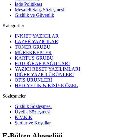
İade Politikası
Mesafeli Satış Sözleşmesi
Gizlilik ve Güvenlik
Kategoriler
INKJET YAZICILAR
LAZER YAZICILAR
TONER GRUBU
MÜREKKEPLER
KARTUŞ GRUBU
FOTOĞRAF KAĞITLARI
YAZICI RESET YAZILIMLARI
DİĞER YAZICI ÜRÜNLERİ
OFİS ÜRÜNLERİ
HEDİYELİK & KİŞİYE ÖZEL
Sözleşmeler
Gizlilik Sözleşmesi
Üyelik Sözleşmesi
K.V.K.K
Şartlar ve Koşullar
E-Bülten Aboneliği