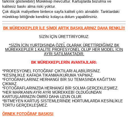
farklılık gösterebilir) Mürekkep mevcuttur. Kartuşlarda bozulma ve
kalitesiz baskı alma riski yoktur.
Çok düşük maliyetlere binlerce sayfa kaliteli çıktı alınabilir. Tanklardaki
mürekkep bittiğinde kendiniz kolayca dolum yapabilirsiniz.
BK MÜREKKEPLER İLE ŞİMDİ ARTIK BASKILARINIZ DAHA RENKLİ!!
SİZİN İÇİN ÜRETTİRİYORUZ:
*SİZİN İÇİN YURTDIŞINDA ÖZEL OLARAK ÜRETTİRDİĞİMİZ BK
MÜREKKEPLER 1.KALİTE PROFESYONEL OLUP HER MODEL İÇİN
AYRI SATILMAKTADIR.
BK MÜREKKEPLERİN AVANTAJLARI:
*PROFESYONEL FOTOĞRAF ÇIKTILARI ALABİLİRSİNİZ.
*KESİNLİKLE KAFADA TIKANMA/KURUMA YAPMAZ.
*FOTOĞRAFLARINIZ HERHANGİ BİR SU TEMASINDA KAĞITTAN
ÇIKMAZ.
*FOTOĞRAFLARINIZDA HERHANGİ BİR SOLMA GERÇEKLEŞMEZ.
*HER MARKANIN AYRI AYRI MÜREKKEBİ OLDUĞUNDAN
KARTUŞLARINIZIN ÖMRÜ DAHA UZUN OLUR.
*BİTMEYEN KARTUŞ SİSTEMLERİNDE HORTUMLARDA KESİNLİKLE
TORTU GERÇEKLEŞMEZ.
ÖRNEK FOTOĞRAF BASKISI