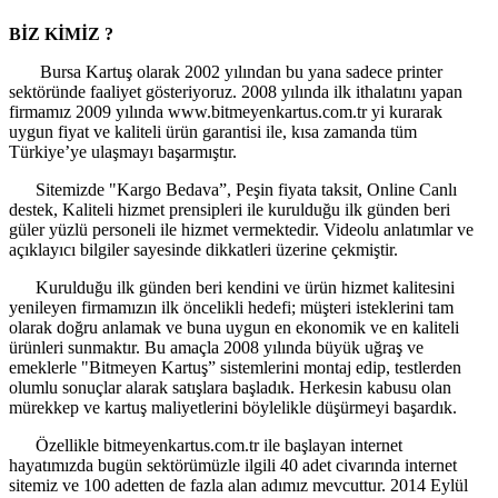
BİZ KİMİZ ?
Bursa Kartuş olarak 2002 yılından bu yana sadece printer
sektöründe faaliyet gösteriyoruz. 2008 yılında ilk ithalatını yapan
firmamız 2009 yılında www.bitmeyenkartus.com.tr yi kurarak
uygun fiyat ve kaliteli ürün garantisi ile, kısa zamanda tüm
Türkiye’ye ulaşmayı başarmıştır.
Sitemizde "Kargo Bedava”, Peşin fiyata taksit, Online Canlı
destek, Kaliteli hizmet prensipleri ile kurulduğu ilk günden beri
güler yüzlü personeli ile hizmet vermektedir. Videolu anlatımlar ve
açıklayıcı bilgiler sayesinde dikkatleri üzerine çekmiştir.
Kurulduğu ilk günden beri kendini ve ürün hizmet kalitesini
yenileyen firmamızın ilk öncelikli hedefi; müşteri isteklerini tam
olarak doğru anlamak ve buna uygun en ekonomik ve en kaliteli
ürünleri sunmaktır. Bu amaçla 2008 yılında büyük uğraş ve
emeklerle "Bitmeyen Kartuş” sistemlerini montaj edip, testlerden
olumlu sonuçlar alarak satışlara başladık. Herkesin kabusu olan
mürekkep ve kartuş maliyetlerini böylelikle düşürmeyi başardık.
Özellikle bitmeyenkartus.com.tr ile başlayan internet
hayatımızda bugün sektörümüzle ilgili 40 adet civarında internet
sitemiz ve 100 adetten de fazla alan adımız mevcuttur. 2014 Eylül