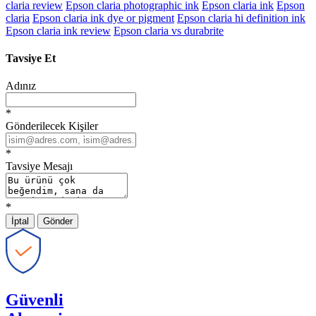
claria review
Epson claria photographic ink
Epson claria ink
Epson
claria
Epson claria ink dye or pigment
Epson claria hi definition ink
Epson claria ink review
Epson claria vs durabrite
Tavsiye Et
Adınız
*
Gönderilecek Kişiler
*
Tavsiye Mesajı
*
İptal
Gönder
Güvenli