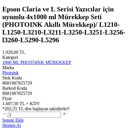
Epson Claria ve L Serisi Yazıcılar için
uyumlu 4x1000 ml Mürekkep Seti
(PHOTOINK Akıllı Mürekkep)/ L1210-
L1250-L3210-L3211-L3250-L3251-L3256-
l3260-L5290-L5296
1.929,00 TL
Kategori
1000 ML PHOTOINK MÜREKKEP
Marka
Photoink
Stok Kodu
8681987825729
Barkod Kodu
8681987825729
Fiyat
1.607,50 TL + KDV
*
202,55 TL
den başlayan taksitlerle!!
Sepete Ekle
Hemen Al