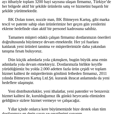
ayı itibariyle toplam 3200 bayi sayısına ulaşan firmamız, Türkiye’de
her bölgede aktif bir şekilde ürünlerin satış ve hizmetini başarılı bir
şekilde yürütmektedir.
BK Dolan toner, nozzle man, BK Bitmeyen Kartuş, gibi marka
tescil ve patente sahip olan ürünlerimize her geçen gün yenilerini
ekleme hedefinde olan aktif bir personel kadrosuna sahibiz.
Tamamen müşteri odaklı çalışan firmamız dostlarımızın önerileri
doğrultusunda büyümeye devam etmektedir. Her yıl fuarlara
katılarak yeni ürünleri tanıtma ve müşterilerimizle daha yakından
tanışma fırsatı buluyoruz.
Dün küçük adımlarla yola çıkmışken, bugün büyük ama emin
adımlarla yola devam etmekteyiz. Dostlarımızla birlikte keyifle
yürüdüğümüz bu yolda 2.000 adetten fazla ürün çeşidi ve toplam
hizmet kalitesi ile müşterilerinin gönlünü fetheden firmamız, 2011
yılında Bitmeyen Kartuş Ltd.Şti. kurarak ihracat anlamında da yeni
hedeflere ulaşmıştır.
Yeni distributorlukler, yeni ithalatlar, yeni patentler ve benzersiz
hizmet kalitesi ile, kurulduğumuz ilk günkü heyecanla elimizden
geldiğince sizlere hizmet vermeye ve çalışacağız.
Yıllar içinde onlarca kere büyümemizde bize destek olan tüm
dostlarımıza en derin saygı ve sevgilerimi sunarım.