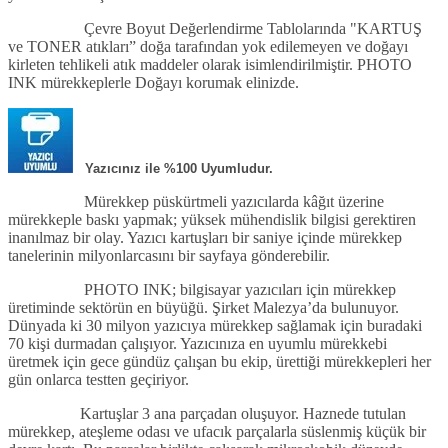
Çevre Boyut Değerlendirme Tablolarında "KARTUŞ
ve TONER atıkları” doğa tarafından yok edilemeyen ve doğayı
kirleten tehlikeli atık maddeler olarak isimlendirilmiştir. PHOTO
INK mürekkeplerle Doğayı korumak elinizde.
Yazıcınız ile %100 Uyumludur.
Mürekkep püskürtmeli yazıcılarda kâğıt üzerine
mürekkeple baskı yapmak; yüksek mühendislik bilgisi gerektiren
inanılmaz bir olay. Yazıcı kartuşları bir saniye içinde mürekkep
tanelerinin milyonlarcasını bir sayfaya gönderebilir.
PHOTO INK; bilgisayar yazıcıları için mürekkep
üretiminde sektörün en büyüğü. Şirket Malezya’da bulunuyor.
Dünyada ki 30 milyon yazıcıya mürekkep sağlamak için buradaki
70 kişi durmadan çalışıyor. Yazıcınıza en uyumlu mürekkebi
üretmek için gece gündüz çalışan bu ekip, ürettiği mürekkepleri her
gün onlarca testten geçiriyor.
Kartuşlar 3 ana parçadan oluşuyor. Haznede tutulan
mürekkep, ateşleme odası ve ufacık parçalarla süslenmiş küçük bir