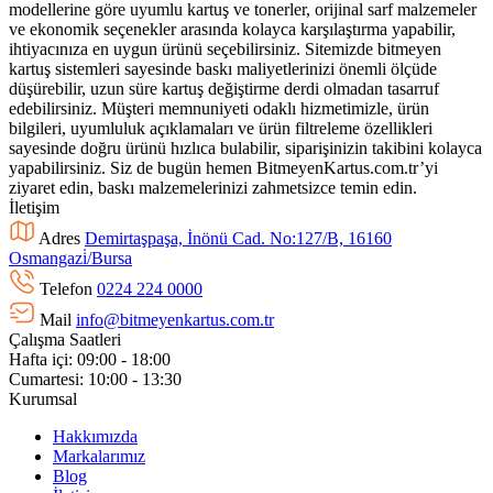
modellerine göre uyumlu kartuş ve tonerler, orijinal sarf malzemeler
ve ekonomik seçenekler arasında kolayca karşılaştırma yapabilir,
ihtiyacınıza en uygun ürünü seçebilirsiniz. Sitemizde bitmeyen
kartuş sistemleri sayesinde baskı maliyetlerinizi önemli ölçüde
düşürebilir, uzun süre kartuş değiştirme derdi olmadan tasarruf
edebilirsiniz. Müşteri memnuniyeti odaklı hizmetimizle, ürün
bilgileri, uyumluluk açıklamaları ve ürün filtreleme özellikleri
sayesinde doğru ürünü hızlıca bulabilir, siparişinizin takibini kolayca
yapabilirsiniz. Siz de bugün hemen BitmeyenKartus.com.tr’yi
ziyaret edin, baskı malzemelerinizi zahmetsizce temin edin.
İletişim
Adres
Demirtaşpaşa, İnönü Cad. No:127/B, 16160
Osmangazi̇/Bursa
Telefon
0224 224 0000
Mail
info@bitmeyenkartus.com.tr
Çalışma Saatleri
Hafta içi: 09:00 - 18:00
Cumartesi: 10:00 - 13:30
Kurumsal
Hakkımızda
Markalarımız
Blog