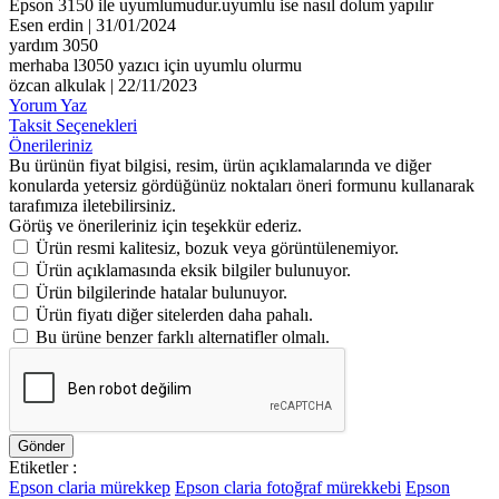
Epson 3150 ile uyumlumudur.uyumlu ise nasıl dolum yapılır
Esen erdin | 31/01/2024
yardım 3050
merhaba l3050 yazıcı için uyumlu olurmu
özcan alkulak | 22/11/2023
Yorum Yaz
Taksit Seçenekleri
Önerileriniz
Bu ürünün fiyat bilgisi, resim, ürün açıklamalarında ve diğer
konularda yetersiz gördüğünüz noktaları öneri formunu kullanarak
tarafımıza iletebilirsiniz.
Görüş ve önerileriniz için teşekkür ederiz.
Ürün resmi kalitesiz, bozuk veya görüntülenemiyor.
Ürün açıklamasında eksik bilgiler bulunuyor.
Ürün bilgilerinde hatalar bulunuyor.
Ürün fiyatı diğer sitelerden daha pahalı.
Bu ürüne benzer farklı alternatifler olmalı.
Gönder
Etiketler :
Epson claria mürekkep
Epson claria fotoğraf mürekkebi
Epson