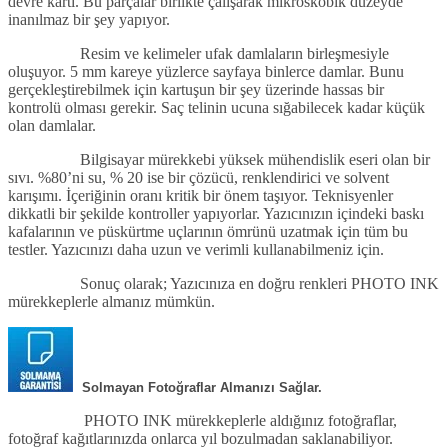
devre kartı. Bu parçalar birlikte çalışarak mikroskobik düzeyde
inanılmaz bir şey yapıyor.
Resim ve kelimeler ufak damlaların birleşmesiyle
oluşuyor. 5 mm kareye yüzlerce sayfaya binlerce damlar. Bunu
gerçekleştirebilmek için kartuşun bir şey üzerinde hassas bir
kontrolü olması gerekir. Saç telinin ucuna sığabilecek kadar küçük
olan damlalar.
Bilgisayar mürekkebi yüksek mühendislik eseri olan bir
sıvı. %80’ni su, % 20 ise bir çözücü, renklendirici ve solvent
karışımı. İçeriğinin oranı kritik bir önem taşıyor. Teknisyenler
dikkatli bir şekilde kontroller yapıyorlar. Yazıcınızın içindeki baskı
kafalarının ve püskürtme uçlarının ömrünü uzatmak için tüm bu
testler. Yazıcınızı daha uzun ve verimli kullanabilmeniz için.
Sonuç olarak; Yazıcınıza en doğru renkleri PHOTO INK
mürekkeplerle almanız mümkün.
Solmayan Fotoğraflar Almanızı Sağlar.
PHOTO INK mürekkeplerle aldığınız fotoğraflar,
fotoğraf kağıtlarınızda onlarca yıl bozulmadan saklanabiliyor.