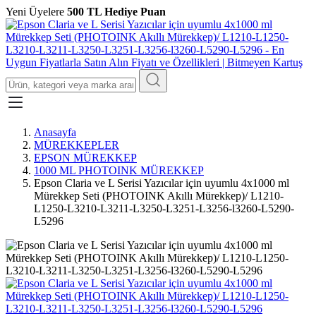
Yeni Üyelere
500 TL Hediye Puan
Anasayfa
MÜREKKEPLER
EPSON MÜREKKEP
1000 ML PHOTOINK MÜREKKEP
Epson Claria ve L Serisi Yazıcılar için uyumlu 4x1000 ml
Mürekkep Seti (PHOTOINK Akıllı Mürekkep)/ L1210-
L1250-L3210-L3211-L3250-L3251-L3256-l3260-L5290-
L5296