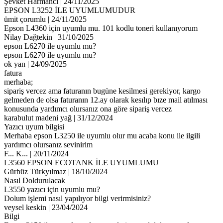
Şevket Harmancı | 24/11/2025
EPSON L3252 İLE UYUMLUMUDUR
ümit çorumlu | 24/11/2025
Epson L4360 için uyumlu mu. 101 kodlu toneri kullanıyorum
Nilay Dağtekin | 31/10/2025
epson L6270 ile uyumlu mu?
epson L6270 ile uyumlu mu?
ok yan | 24/09/2025
fatura
merhaba;
sipariş vercez ama faturanın bugüne kesilmesi gerekiyor, kargo
gelmeden de olsa faturanın 12.ay olarak kesılıp bıze mail atılması
konusunda yardımcı olursanız ona göre sipariş vercez
karabulut madeni yağ | 31/12/2024
Yazıcı uyum bilgisi
Merhaba epson L3250 ile uyumlu olur mu acaba konu ile ilgili
yardımcı olursanız sevinirim
F... K... | 20/11/2024
L3560 EPSON ECOTANK İLE UYUMLUMU
Gürbüz Türkyılmaz | 18/10/2024
Nasıl Doldurulacak
L3550 yazıcı için uyumlu mu?
Dolum işlemi nasıl yapılıyor bilgi verirmisiniz?
veysel keskin | 23/04/2024
Bilgi