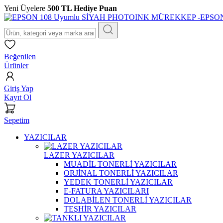
Yeni Üyelere
500 TL Hediye Puan
Beğenilen
Ürünler
Giriş Yap
Kayıt Ol
Sepetim
YAZICILAR
LAZER YAZICILAR
MUADİL TONERLİ YAZICILAR
ORJİNAL TONERLİ YAZICILAR
YEDEK TONERLİ YAZICILAR
E-FATURA YAZICILARI
DOLABİLEN TONERLİ YAZICILAR
TEŞHİR YAZICILAR