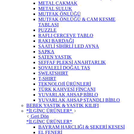
METAL ÇAKMAK
METAL SULUK
MUTFAK ÖNLÜĞÜ
MUTFAK ÖNLÜĞÜ & CAM KESME
TABLASI
PUZZLE
RAFLI ÇERÇEVE TABLO
RAKI BARDAĞI
SAATLİ SİHİRLİ LED AYNA
ŞAPKA
SATEN YASTIK
ŞEFFAF PLEKSİ ANAHTARLIK
ŞOVALELİ DOĞAL TAŞ
SWEATSHIRT
T-SHIRT
TEKNOLOJİ ÜRÜNLERİ
TÜRK KAHVESİ FİNCANI
YUVARLAK AHŞAP BİBLO
YUVARLAK AHŞAP STANDLI BİBLO
BEBEK YASTIK & YASTIK KILIFI
*İLGİNÇ ÜRÜNLER*
Geri Dön
*İLGİNÇ ÜRÜNLER*
BAYRAM HARÇLIĞI & ŞEKERİ KESESİ
EL FENERİ