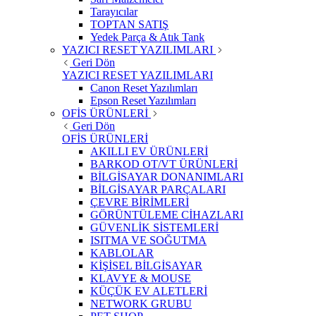
Tarayıcılar
TOPTAN SATIŞ
Yedek Parça & Atık Tank
YAZICI RESET YAZILIMLARI
Geri Dön
YAZICI RESET YAZILIMLARI
Canon Reset Yazılımları
Epson Reset Yazılımları
OFİS ÜRÜNLERİ
Geri Dön
OFİS ÜRÜNLERİ
AKILLI EV ÜRÜNLERİ
BARKOD OT/VT ÜRÜNLERİ
BİLGİSAYAR DONANIMLARI
BİLGİSAYAR PARÇALARI
ÇEVRE BİRİMLERİ
GÖRÜNTÜLEME CİHAZLARI
GÜVENLİK SİSTEMLERİ
ISITMA VE SOĞUTMA
KABLOLAR
KİŞİSEL BİLGİSAYAR
KLAVYE & MOUSE
KÜÇÜK EV ALETLERİ
NETWORK GRUBU