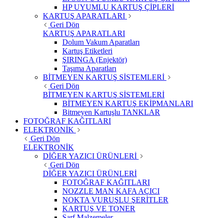
HP UYUMLU KARTUŞ ÇİPLERİ
KARTUŞ APARATLARI
Geri Dön
KARTUŞ APARATLARI
Dolum Vakum Aparatları
Kartuş Etiketleri
ŞIRINGA (Enjektör)
Taşıma Aparatları
BİTMEYEN KARTUŞ SİSTEMLERİ
Geri Dön
BİTMEYEN KARTUŞ SİSTEMLERİ
BİTMEYEN KARTUŞ EKİPMANLARI
Bitmeyen Kartuşlu TANKLAR
FOTOĞRAF KAĞITLARI
ELEKTRONİK
Geri Dön
ELEKTRONİK
DİĞER YAZICI ÜRÜNLERİ
Geri Dön
DİĞER YAZICI ÜRÜNLERİ
FOTOĞRAF KAĞITLARI
NOZZLE MAN KAFA AÇICI
NOKTA VURUŞLU ŞERİTLER
KARTUŞ VE TONER
Sarf Malzemeler