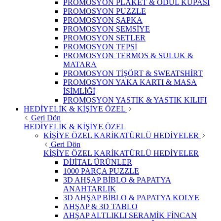
PROMOSYON PLAKET & ÖDÜL KUPASI
PROMOSYON PUZZLE
PROMOSYON ŞAPKA
PROMOSYON ŞEMSİYE
PROMOSYON SETLER
PROMOSYON TEPSİ
PROMOSYON TERMOS & SULUK &
MATARA
PROMOSYON TİŞÖRT & SWEATSHİRT
PROMOSYON YAKA KARTI & MASA
İSİMLİĞİ
PROMOSYON YASTIK & YASTIK KILIFI
HEDİYELİK & KİŞİYE ÖZEL
Geri Dön
HEDİYELİK & KİŞİYE ÖZEL
KİŞİYE ÖZEL KARİKATÜRLÜ HEDİYELER
Geri Dön
KİŞİYE ÖZEL KARİKATÜRLÜ HEDİYELER
DİJİTAL ÜRÜNLER
1000 PARÇA PUZZLE
3D AHŞAP BİBLO & PAPATYA
ANAHTARLIK
3D AHŞAP BİBLO & PAPATYA KOLYE
AHŞAP & 3D TABLO
AHŞAP ALTLIKLI SERAMİK FİNCAN