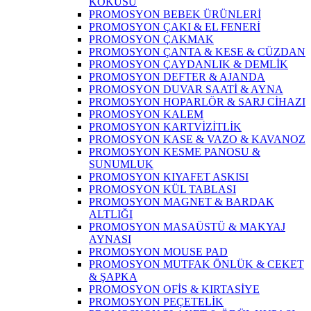
KOKUSU
PROMOSYON BEBEK ÜRÜNLERİ
PROMOSYON ÇAKI & EL FENERİ
PROMOSYON ÇAKMAK
PROMOSYON ÇANTA & KESE & CÜZDAN
PROMOSYON ÇAYDANLIK & DEMLİK
PROMOSYON DEFTER & AJANDA
PROMOSYON DUVAR SAATİ & AYNA
PROMOSYON HOPARLÖR & SARJ CİHAZI
PROMOSYON KALEM
PROMOSYON KARTVİZİTLİK
PROMOSYON KASE & VAZO & KAVANOZ
PROMOSYON KESME PANOSU &
SUNUMLUK
PROMOSYON KIYAFET ASKISI
PROMOSYON KÜL TABLASI
PROMOSYON MAGNET & BARDAK
ALTLIĞI
PROMOSYON MASAÜSTÜ & MAKYAJ
AYNASI
PROMOSYON MOUSE PAD
PROMOSYON MUTFAK ÖNLÜK & CEKET
& ŞAPKA
PROMOSYON OFİS & KIRTASİYE
PROMOSYON PEÇETELİK