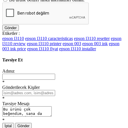
Gönder
Etiketler :
epson l3110
epson l3110 caracteristicas
epson l3110 resetter
epson
l3110 review
epson l3110 printer
epson 003
epson 003 ink
epson
003 ink price
epson l3110 fiyat
epson l3110 installer
Tavsiye Et
Adınız
*
Gönderilecek Kişiler
*
Tavsiye Mesajı
*
İptal
Gönder