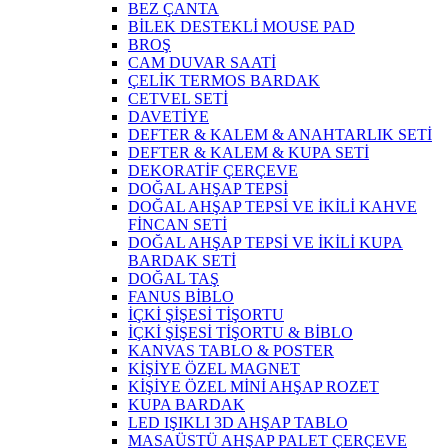
BEZ ÇANTA
BİLEK DESTEKLİ MOUSE PAD
BROŞ
CAM DUVAR SAATİ
ÇELİK TERMOS BARDAK
CETVEL SETİ
DAVETİYE
DEFTER & KALEM & ANAHTARLIK SETİ
DEFTER & KALEM & KUPA SETİ
DEKORATİF ÇERÇEVE
DOĞAL AHŞAP TEPSİ
DOĞAL AHŞAP TEPSİ VE İKİLİ KAHVE
FİNCAN SETİ
DOĞAL AHŞAP TEPSİ VE İKİLİ KUPA
BARDAK SETİ
DOĞAL TAŞ
FANUS BİBLO
İÇKİ ŞİŞESİ TİŞORTU
İÇKİ ŞİŞESİ TİŞORTU & BİBLO
KANVAS TABLO & POSTER
KİŞİYE ÖZEL MAGNET
KİŞİYE ÖZEL MİNİ AHŞAP ROZET
KUPA BARDAK
LED IŞIKLI 3D AHŞAP TABLO
MASAÜSTÜ AHŞAP PALET ÇERÇEVE