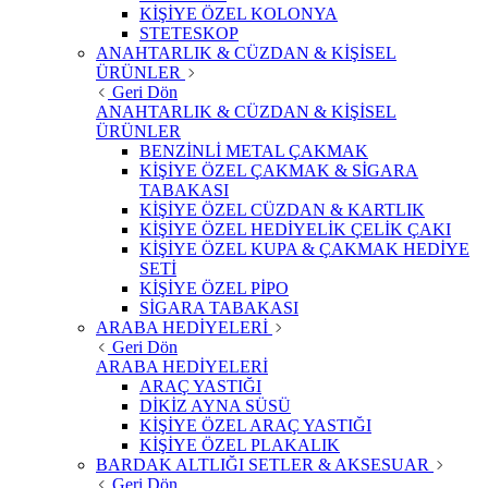
KİŞİYE ÖZEL KOLONYA
STETESKOP
ANAHTARLIK & CÜZDAN & KİŞİSEL
ÜRÜNLER
Geri Dön
ANAHTARLIK & CÜZDAN & KİŞİSEL
ÜRÜNLER
BENZİNLİ METAL ÇAKMAK
KİŞİYE ÖZEL ÇAKMAK & SİGARA
TABAKASI
KİŞİYE ÖZEL CÜZDAN & KARTLIK
KİŞİYE ÖZEL HEDİYELİK ÇELİK ÇAKI
KİŞİYE ÖZEL KUPA & ÇAKMAK HEDİYE
SETİ
KİŞİYE ÖZEL PİPO
SİGARA TABAKASI
ARABA HEDİYELERİ
Geri Dön
ARABA HEDİYELERİ
ARAÇ YASTIĞI
DİKİZ AYNA SÜSÜ
KİŞİYE ÖZEL ARAÇ YASTIĞI
KİŞİYE ÖZEL PLAKALIK
BARDAK ALTLIĞI SETLER & AKSESUAR
Geri Dön