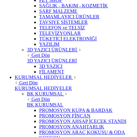
PET SHOP
SAĞLIK - BAKIM - KOZMETİK
SARF MALZEME
TAMAMLAYICI ÜRÜNLER
TAVSIYE SİSTEMLER
TELEFON ve TELSİZ
TELEVİZYONLAR
TÜKETİCİ ELEKTRONİĞİ
YAZILIM
3D YAZICI ÜRÜNLERİ
Geri Dön
3D YAZICI ÜRÜNLERİ
3D YAZICI
FİLAMENT
KURUMSAL HEDİYELER
Geri Dön
KURUMSAL HEDİYELER
BK KURUMSAL
Geri Dön
BK KURUMSAL
PROMOSYON KUPA & BARDAK
PROMOSYON FİNCAN
PROMOSYON AHŞAP İÇECEK STANDI
PROMOSYON ANAHTARLIK
PROMOSYON ARAÇ KOKUSU & ODA