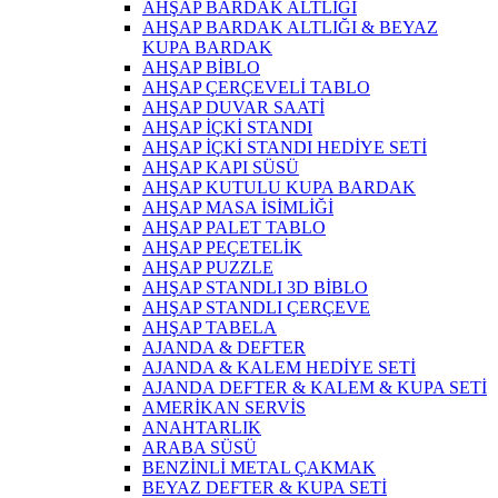
AHŞAP BARDAK ALTLIĞI
AHŞAP BARDAK ALTLIĞI & BEYAZ
KUPA BARDAK
AHŞAP BİBLO
AHŞAP ÇERÇEVELİ TABLO
AHŞAP DUVAR SAATİ
AHŞAP İÇKİ STANDI
AHŞAP İÇKİ STANDI HEDİYE SETİ
AHŞAP KAPI SÜSÜ
AHŞAP KUTULU KUPA BARDAK
AHŞAP MASA İSİMLİĞİ
AHŞAP PALET TABLO
AHŞAP PEÇETELİK
AHŞAP PUZZLE
AHŞAP STANDLI 3D BİBLO
AHŞAP STANDLI ÇERÇEVE
AHŞAP TABELA
AJANDA & DEFTER
AJANDA & KALEM HEDİYE SETİ
AJANDA DEFTER & KALEM & KUPA SETİ
AMERİKAN SERVİS
ANAHTARLIK
ARABA SÜSÜ
BENZİNLİ METAL ÇAKMAK
BEYAZ DEFTER & KUPA SETİ