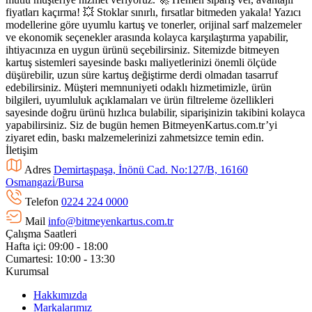
fiyatları kaçırma! 💥 Stoklar sınırlı, fırsatlar bitmeden yakala! Yazıcı
modellerine göre uyumlu kartuş ve tonerler, orijinal sarf malzemeler
ve ekonomik seçenekler arasında kolayca karşılaştırma yapabilir,
ihtiyacınıza en uygun ürünü seçebilirsiniz. Sitemizde bitmeyen
kartuş sistemleri sayesinde baskı maliyetlerinizi önemli ölçüde
düşürebilir, uzun süre kartuş değiştirme derdi olmadan tasarruf
edebilirsiniz. Müşteri memnuniyeti odaklı hizmetimizle, ürün
bilgileri, uyumluluk açıklamaları ve ürün filtreleme özellikleri
sayesinde doğru ürünü hızlıca bulabilir, siparişinizin takibini kolayca
yapabilirsiniz. Siz de bugün hemen BitmeyenKartus.com.tr’yi
ziyaret edin, baskı malzemelerinizi zahmetsizce temin edin.
İletişim
Adres
Demirtaşpaşa, İnönü Cad. No:127/B, 16160
Osmangazi̇/Bursa
Telefon
0224 224 0000
Mail
info@bitmeyenkartus.com.tr
Çalışma Saatleri
Hafta içi: 09:00 - 18:00
Cumartesi: 10:00 - 13:30
Kurumsal
Hakkımızda
Markalarımız