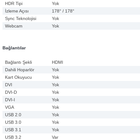
HDR Tipi
Yok
İzleme Açısı
178° / 178°
Sync Teknolojisi
Yok
Webcam
Yok
Bağlantılar
Bağlantı Şekli
HDMI
Dahili Hoparlör
Yok
Kart Okuyucu
Yok
DVI
Yok
DVI-D
Yok
DVI-I
Yok
VGA
Yok
USB 2.0
Yok
USB 3.0
Yok
USB 3.1
Yok
USB 3.2
Var