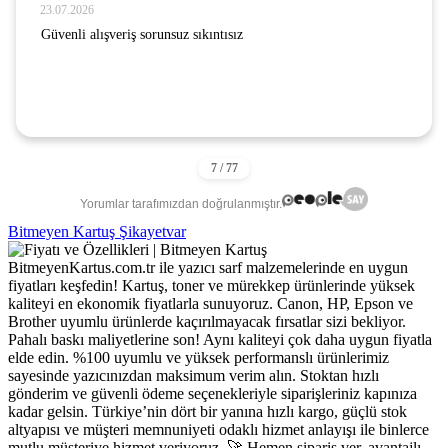
23.07.2026
Güvenli alışveriş sorunsuz sıkıntısız
Yorumlar tarafımızdan doğrulanmıştır.
Bitmeyen Kartuş Şikayetvar
BitmeyenKartus.com.tr ile yazıcı sarf malzemelerinde en uygun
fiyatları keşfedin! Kartuş, toner ve mürekkep ürünlerinde yüksek
kaliteyi en ekonomik fiyatlarla sunuyoruz. Canon, HP, Epson ve
Brother uyumlu ürünlerde kaçırılmayacak fırsatlar sizi bekliyor.
Pahalı baskı maliyetlerine son! Aynı kaliteyi çok daha uygun fiyatla
elde edin. %100 uyumlu ve yüksek performanslı ürünlerimiz
sayesinde yazıcınızdan maksimum verim alın. Stoktan hızlı
gönderim ve güvenli ödeme seçenekleriyle siparişleriniz kapınıza
kadar gelsin. Türkiye’nin dört bir yanına hızlı kargo, güçlü stok
altyapısı ve müşteri memnuniyeti odaklı hizmet anlayışı ile binlerce
mutlu müşteriye hizmet veriyoruz. 🚀 Hemen sipariş ver, avantajlı