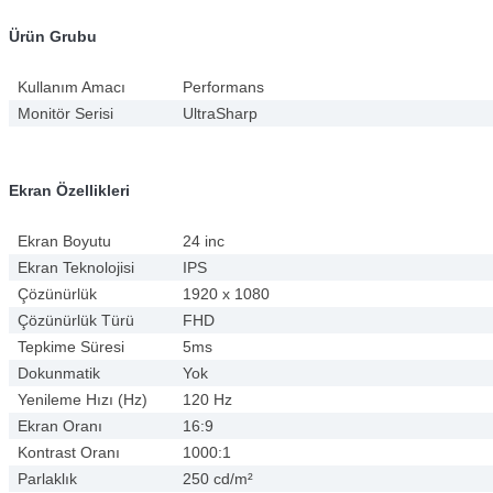
Ürün Grubu
Kullanım Amacı
Performans
Monitör Serisi
UltraSharp
Ekran Özellikleri
Ekran Boyutu
24 inc
Ekran Teknolojisi
IPS
Çözünürlük
1920 x 1080
Çözünürlük Türü
FHD
Tepkime Süresi
5ms
Dokunmatik
Yok
Yenileme Hızı (Hz)
120 Hz
Ekran Oranı
16:9
Kontrast Oranı
1000:1
Parlaklık
250 cd/m²