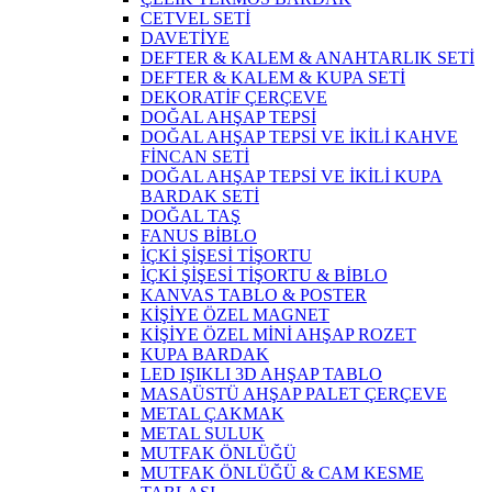
CETVEL SETİ
DAVETİYE
DEFTER & KALEM & ANAHTARLIK SETİ
DEFTER & KALEM & KUPA SETİ
DEKORATİF ÇERÇEVE
DOĞAL AHŞAP TEPSİ
DOĞAL AHŞAP TEPSİ VE İKİLİ KAHVE
FİNCAN SETİ
DOĞAL AHŞAP TEPSİ VE İKİLİ KUPA
BARDAK SETİ
DOĞAL TAŞ
FANUS BİBLO
İÇKİ ŞİŞESİ TİŞORTU
İÇKİ ŞİŞESİ TİŞORTU & BİBLO
KANVAS TABLO & POSTER
KİŞİYE ÖZEL MAGNET
KİŞİYE ÖZEL MİNİ AHŞAP ROZET
KUPA BARDAK
LED IŞIKLI 3D AHŞAP TABLO
MASAÜSTÜ AHŞAP PALET ÇERÇEVE
METAL ÇAKMAK
METAL SULUK
MUTFAK ÖNLÜĞÜ
MUTFAK ÖNLÜĞÜ & CAM KESME