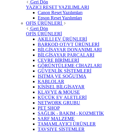
Geri Dön
YAZICI RESET YAZILIMLARI
Canon Reset Yazılımları
Epson Reset Yazılımları
OFİS ÜRÜNLERİ
Geri Dön
OFİS ÜRÜNLERİ
AKILLI EV ÜRÜNLERİ
BARKOD OT/VT ÜRÜNLERİ
BİLGİSAYAR DONANIMLARI
BİLGİSAYAR PARÇALARI
ÇEVRE BİRİMLERİ
GÖRÜNTÜLEME CİHAZLARI
GÜVENLİK SİSTEMLERİ
ISITMA VE SOĞUTMA
KABLOLAR
KİŞİSEL BİLGİSAYAR
KLAVYE & MOUSE
KÜÇÜK EV ALETLERİ
NETWORK GRUBU
PET SHOP
SAĞLIK - BAKIM - KOZMETİK
SARF MALZEME
TAMAMLAYICI ÜRÜNLER
TAVSIYE SİSTEMLER