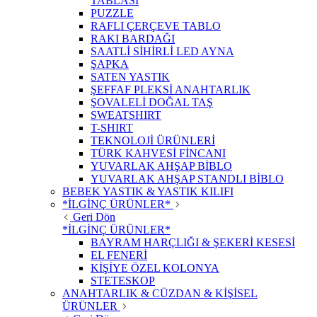
TABLASI
PUZZLE
RAFLI ÇERÇEVE TABLO
RAKI BARDAĞI
SAATLİ SİHİRLİ LED AYNA
ŞAPKA
SATEN YASTIK
ŞEFFAF PLEKSİ ANAHTARLIK
ŞOVALELİ DOĞAL TAŞ
SWEATSHIRT
T-SHIRT
TEKNOLOJİ ÜRÜNLERİ
TÜRK KAHVESİ FİNCANI
YUVARLAK AHŞAP BİBLO
YUVARLAK AHŞAP STANDLI BİBLO
BEBEK YASTIK & YASTIK KILIFI
*İLGİNÇ ÜRÜNLER*
Geri Dön
*İLGİNÇ ÜRÜNLER*
BAYRAM HARÇLIĞI & ŞEKERİ KESESİ
EL FENERİ
KİŞİYE ÖZEL KOLONYA
STETESKOP
ANAHTARLIK & CÜZDAN & KİŞİSEL
ÜRÜNLER