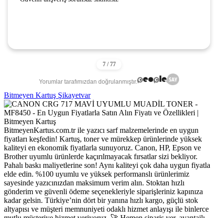
Yorumlar tarafımızdan doğrulanmıştır.
Bitmeyen Kartuş Şikayetvar
BitmeyenKartus.com.tr ile yazıcı sarf malzemelerinde en uygun
fiyatları keşfedin! Kartuş, toner ve mürekkep ürünlerinde yüksek
kaliteyi en ekonomik fiyatlarla sunuyoruz. Canon, HP, Epson ve
Brother uyumlu ürünlerde kaçırılmayacak fırsatlar sizi bekliyor.
Pahalı baskı maliyetlerine son! Aynı kaliteyi çok daha uygun fiyatla
elde edin. %100 uyumlu ve yüksek performanslı ürünlerimiz
sayesinde yazıcınızdan maksimum verim alın. Stoktan hızlı
gönderim ve güvenli ödeme seçenekleriyle siparişleriniz kapınıza
kadar gelsin. Türkiye’nin dört bir yanına hızlı kargo, güçlü stok
altyapısı ve müşteri memnuniyeti odaklı hizmet anlayışı ile binlerce
mutlu müşteriye hizmet veriyoruz. 🚀 Hemen sipariş ver, avantajlı