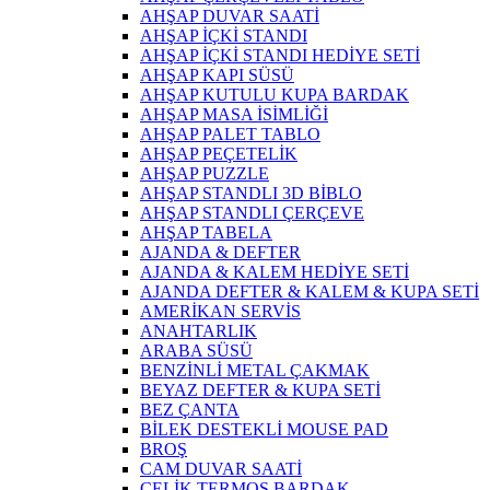
AHŞAP DUVAR SAATİ
AHŞAP İÇKİ STANDI
AHŞAP İÇKİ STANDI HEDİYE SETİ
AHŞAP KAPI SÜSÜ
AHŞAP KUTULU KUPA BARDAK
AHŞAP MASA İSİMLİĞİ
AHŞAP PALET TABLO
AHŞAP PEÇETELİK
AHŞAP PUZZLE
AHŞAP STANDLI 3D BİBLO
AHŞAP STANDLI ÇERÇEVE
AHŞAP TABELA
AJANDA & DEFTER
AJANDA & KALEM HEDİYE SETİ
AJANDA DEFTER & KALEM & KUPA SETİ
AMERİKAN SERVİS
ANAHTARLIK
ARABA SÜSÜ
BENZİNLİ METAL ÇAKMAK
BEYAZ DEFTER & KUPA SETİ
BEZ ÇANTA
BİLEK DESTEKLİ MOUSE PAD
BROŞ
CAM DUVAR SAATİ
ÇELİK TERMOS BARDAK