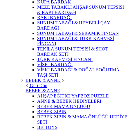
KUPA BARDAK
MEZE TABAKLI AHŞAP SUNUM TEPSİSİ
& RAKI BARDAĞI
RAKI BARDAĞI
SUNUM TABAĞI & HEYBELİ ÇAY
BARDAĞI
SUNUM TABAĞI & SERAMİK FİNCAN
SUNUM TABAĞI & TÜRK KAHVESİ
FİNCANI
TEKİLA SUNUM TEPSİSİ & SHOT
BARDAK SETİ
TÜRK KAHVESİ FİNCANI
VİSKİ BARDAĞI
VİSKİ BARDAĞI & DOĞAL SOĞUTMA
TAŞI SETİ
BEBEK & ANNE
Geri Dön
BEBEK & ANNE
AHŞAP EĞİTİCİ YAPBOZ PUZZLE
ANNE & BEBEK HEDİYELERİ
BEBEK MAMA ÖNLÜĞÜ
BEBEK ZIBIN
BEBEK ZIBIN & MAMA ÖNLÜĞÜ HEDİYE
SETİ
BK TOYS