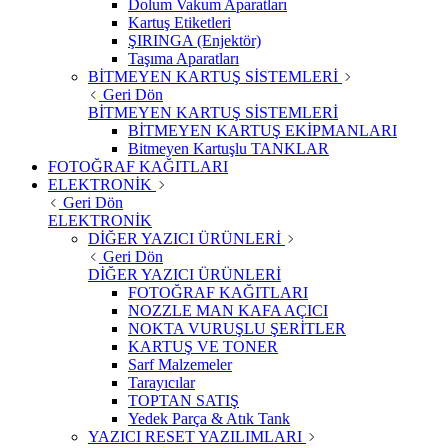
Dolum Vakum Aparatları
Kartuş Etiketleri
ŞIRINGA (Enjektör)
Taşıma Aparatları
BİTMEYEN KARTUŞ SİSTEMLERİ
Geri Dön
BİTMEYEN KARTUŞ SİSTEMLERİ
BİTMEYEN KARTUŞ EKİPMANLARI
Bitmeyen Kartuşlu TANKLAR
FOTOĞRAF KAĞITLARI
ELEKTRONİK
Geri Dön
ELEKTRONİK
DİĞER YAZICI ÜRÜNLERİ
Geri Dön
DİĞER YAZICI ÜRÜNLERİ
FOTOĞRAF KAĞITLARI
NOZZLE MAN KAFA AÇICI
NOKTA VURUŞLU ŞERİTLER
KARTUŞ VE TONER
Sarf Malzemeler
Tarayıcılar
TOPTAN SATIŞ
Yedek Parça & Atık Tank
YAZICI RESET YAZILIMLARI