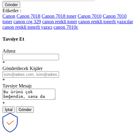
Gönder
Etiketler :
Canon
Canon 7018
Canon 7018 toner
Canon 7010
Canon 7010
toner
canon crg 329
canon renkli toner
canon renkli tonerli yazıcılar
canon renkli tonerli yazıcı
canon 7010c
Tavsiye Et
Adınız
*
Gönderilecek Kişiler
*
Tavsiye Mesajı
*
İptal
Gönder