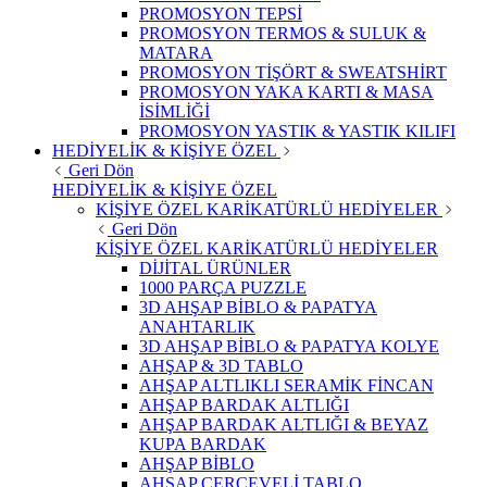
PROMOSYON TEPSİ
PROMOSYON TERMOS & SULUK &
MATARA
PROMOSYON TİŞÖRT & SWEATSHİRT
PROMOSYON YAKA KARTI & MASA
İSİMLİĞİ
PROMOSYON YASTIK & YASTIK KILIFI
HEDİYELİK & KİŞİYE ÖZEL
Geri Dön
HEDİYELİK & KİŞİYE ÖZEL
KİŞİYE ÖZEL KARİKATÜRLÜ HEDİYELER
Geri Dön
KİŞİYE ÖZEL KARİKATÜRLÜ HEDİYELER
DİJİTAL ÜRÜNLER
1000 PARÇA PUZZLE
3D AHŞAP BİBLO & PAPATYA
ANAHTARLIK
3D AHŞAP BİBLO & PAPATYA KOLYE
AHŞAP & 3D TABLO
AHŞAP ALTLIKLI SERAMİK FİNCAN
AHŞAP BARDAK ALTLIĞI
AHŞAP BARDAK ALTLIĞI & BEYAZ
KUPA BARDAK
AHŞAP BİBLO
AHŞAP ÇERÇEVELİ TABLO