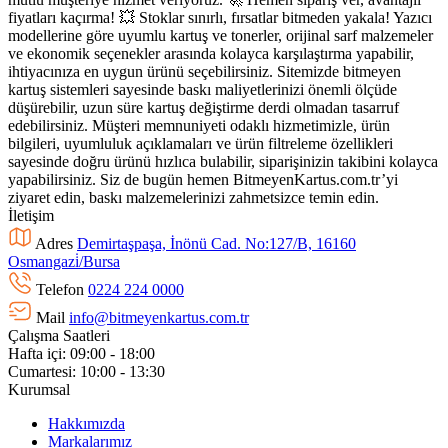
fiyatları kaçırma! 💥 Stoklar sınırlı, fırsatlar bitmeden yakala! Yazıcı
modellerine göre uyumlu kartuş ve tonerler, orijinal sarf malzemeler
ve ekonomik seçenekler arasında kolayca karşılaştırma yapabilir,
ihtiyacınıza en uygun ürünü seçebilirsiniz. Sitemizde bitmeyen
kartuş sistemleri sayesinde baskı maliyetlerinizi önemli ölçüde
düşürebilir, uzun süre kartuş değiştirme derdi olmadan tasarruf
edebilirsiniz. Müşteri memnuniyeti odaklı hizmetimizle, ürün
bilgileri, uyumluluk açıklamaları ve ürün filtreleme özellikleri
sayesinde doğru ürünü hızlıca bulabilir, siparişinizin takibini kolayca
yapabilirsiniz. Siz de bugün hemen BitmeyenKartus.com.tr’yi
ziyaret edin, baskı malzemelerinizi zahmetsizce temin edin.
İletişim
Adres
Demirtaşpaşa, İnönü Cad. No:127/B, 16160
Osmangazi̇/Bursa
Telefon
0224 224 0000
Mail
info@bitmeyenkartus.com.tr
Çalışma Saatleri
Hafta içi: 09:00 - 18:00
Cumartesi: 10:00 - 13:30
Kurumsal
Hakkımızda
Markalarımız