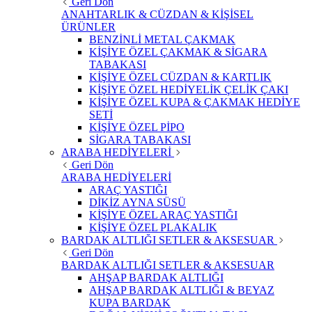
Geri Dön
ANAHTARLIK & CÜZDAN & KİŞİSEL
ÜRÜNLER
BENZİNLİ METAL ÇAKMAK
KİŞİYE ÖZEL ÇAKMAK & SİGARA
TABAKASI
KİŞİYE ÖZEL CÜZDAN & KARTLIK
KİŞİYE ÖZEL HEDİYELİK ÇELİK ÇAKI
KİŞİYE ÖZEL KUPA & ÇAKMAK HEDİYE
SETİ
KİŞİYE ÖZEL PİPO
SİGARA TABAKASI
ARABA HEDİYELERİ
Geri Dön
ARABA HEDİYELERİ
ARAÇ YASTIĞI
DİKİZ AYNA SÜSÜ
KİŞİYE ÖZEL ARAÇ YASTIĞI
KİŞİYE ÖZEL PLAKALIK
BARDAK ALTLIĞI SETLER & AKSESUAR
Geri Dön
BARDAK ALTLIĞI SETLER & AKSESUAR
AHŞAP BARDAK ALTLIĞI
AHŞAP BARDAK ALTLIĞI & BEYAZ
KUPA BARDAK