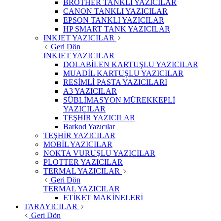
BROTHER TANKLI YAZICILAR
CANON TANKLI YAZICILAR
EPSON TANKLI YAZICILAR
HP SMART TANK YAZICILAR
INKJET YAZICILAR
Geri Dön
INKJET YAZICILAR
DOLABİLEN KARTUŞLU YAZICILAR
MUADİL KARTUŞLU YAZICILAR
RESİMLİ PASTA YAZICILARI
A3 YAZICILAR
SÜBLİMASYON MÜREKKEPLİ
YAZICILAR
TEŞHİR YAZICILAR
Barkod Yazıcılar
TEŞHİR YAZICILAR
MOBİL YAZICILAR
NOKTA VURUŞLU YAZICILAR
PLOTTER YAZICILAR
TERMAL YAZICILAR
Geri Dön
TERMAL YAZICILAR
ETİKET MAKİNELERİ
TARAYICILAR
Geri Dön