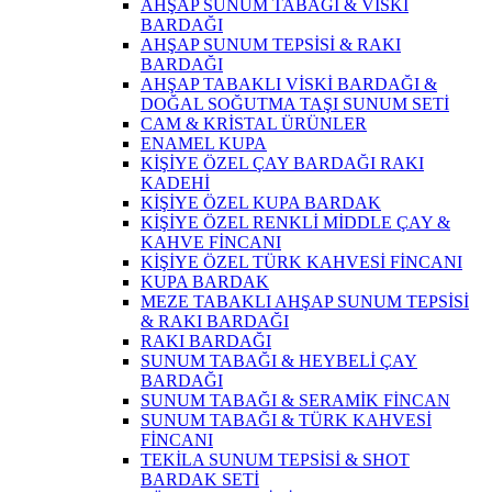
AHŞAP SUNUM TABAĞI & VİSKİ
BARDAĞI
AHŞAP SUNUM TEPSİSİ & RAKI
BARDAĞI
AHŞAP TABAKLI VİSKİ BARDAĞI &
DOĞAL SOĞUTMA TAŞI SUNUM SETİ
CAM & KRİSTAL ÜRÜNLER
ENAMEL KUPA
KİŞİYE ÖZEL ÇAY BARDAĞI RAKI
KADEHİ
KİŞİYE ÖZEL KUPA BARDAK
KİŞİYE ÖZEL RENKLİ MİDDLE ÇAY &
KAHVE FİNCANI
KİŞİYE ÖZEL TÜRK KAHVESİ FİNCANI
KUPA BARDAK
MEZE TABAKLI AHŞAP SUNUM TEPSİSİ
& RAKI BARDAĞI
RAKI BARDAĞI
SUNUM TABAĞI & HEYBELİ ÇAY
BARDAĞI
SUNUM TABAĞI & SERAMİK FİNCAN
SUNUM TABAĞI & TÜRK KAHVESİ
FİNCANI
TEKİLA SUNUM TEPSİSİ & SHOT
BARDAK SETİ