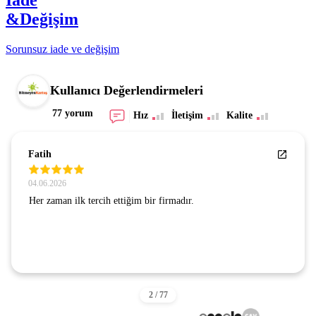
&Değişim
Sorunsuz iade ve değişim
Kullanıcı Değerlendirmeleri
77 yorum
Hız
İletişim
Kalite
SEZGİN GÜNAY
24.07.2026
GÜVENLİ BİR SİTE . GÖNÜL RAHATLIĞIYLA
ALIŞVERİŞ YAPIYORUM. TEŞEKKÜRLER.