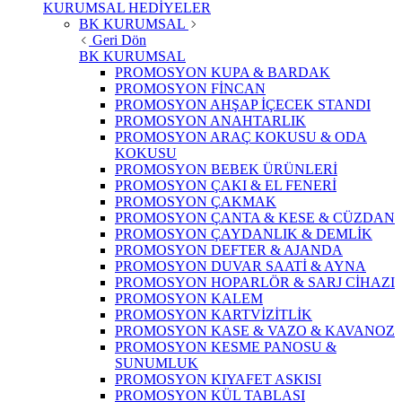
KURUMSAL HEDİYELER
BK KURUMSAL
Geri Dön
BK KURUMSAL
PROMOSYON KUPA & BARDAK
PROMOSYON FİNCAN
PROMOSYON AHŞAP İÇECEK STANDI
PROMOSYON ANAHTARLIK
PROMOSYON ARAÇ KOKUSU & ODA
KOKUSU
PROMOSYON BEBEK ÜRÜNLERİ
PROMOSYON ÇAKI & EL FENERİ
PROMOSYON ÇAKMAK
PROMOSYON ÇANTA & KESE & CÜZDAN
PROMOSYON ÇAYDANLIK & DEMLİK
PROMOSYON DEFTER & AJANDA
PROMOSYON DUVAR SAATİ & AYNA
PROMOSYON HOPARLÖR & SARJ CİHAZI
PROMOSYON KALEM
PROMOSYON KARTVİZİTLİK
PROMOSYON KASE & VAZO & KAVANOZ
PROMOSYON KESME PANOSU &
SUNUMLUK
PROMOSYON KIYAFET ASKISI
PROMOSYON KÜL TABLASI