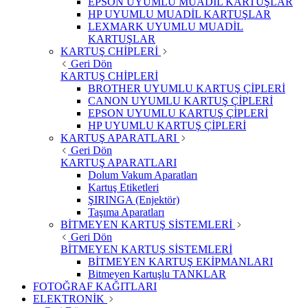
EPSON UYUMLU MUADİL KARTUŞLAR
HP UYUMLU MUADİL KARTUŞLAR
LEXMARK UYUMLU MUADİL
KARTUŞLAR
KARTUŞ CHİPLERİ
Geri Dön
KARTUŞ CHİPLERİ
BROTHER UYUMLU KARTUŞ ÇİPLERİ
CANON UYUMLU KARTUŞ ÇİPLERİ
EPSON UYUMLU KARTUŞ ÇİPLERİ
HP UYUMLU KARTUŞ ÇİPLERİ
KARTUŞ APARATLARI
Geri Dön
KARTUŞ APARATLARI
Dolum Vakum Aparatları
Kartuş Etiketleri
ŞIRINGA (Enjektör)
Taşıma Aparatları
BİTMEYEN KARTUŞ SİSTEMLERİ
Geri Dön
BİTMEYEN KARTUŞ SİSTEMLERİ
BİTMEYEN KARTUŞ EKİPMANLARI
Bitmeyen Kartuşlu TANKLAR
FOTOĞRAF KAĞITLARI
ELEKTRONİK