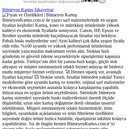
Yorumlar tarafımızdan doğrulanmıştır.
Bitmeyen Kartuş Şikayetvar
BitmeyenKartus.com.tr ile yazıcı sarf malzemelerinde en uygun
fiyatları keşfedin! Kartuş, toner ve mürekkep ürünlerinde yüksek
kaliteyi en ekonomik fiyatlarla sunuyoruz. Canon, HP, Epson ve
Brother uyumlu ürünlerde kaçırılmayacak fırsatlar sizi bekliyor.
Pahalı baskı maliyetlerine son! Aynı kaliteyi çok daha uygun fiyatla
elde edin. %100 uyumlu ve yüksek performanslı ürünlerimiz
sayesinde yazıcınızdan maksimum verim alın. Stoktan hızlı
gönderim ve güvenli ödeme seçenekleriyle siparişleriniz kapınıza
kadar gelsin. Türkiye’nin dört bir yanına hızlı kargo, güçlü stok
altyapısı ve müşteri memnuniyeti odaklı hizmet anlayışı ile binlerce
mutlu müşteriye hizmet veriyoruz. 🚀 Hemen sipariş ver, avantajlı
fiyatları kaçırma! 💥 Stoklar sınırlı, fırsatlar bitmeden yakala! Yazıcı
modellerine göre uyumlu kartuş ve tonerler, orijinal sarf malzemeler
ve ekonomik seçenekler arasında kolayca karşılaştırma yapabilir,
ihtiyacınıza en uygun ürünü seçebilirsiniz. Sitemizde bitmeyen
kartuş sistemleri sayesinde baskı maliyetlerinizi önemli ölçüde
düşürebilir, uzun süre kartuş değiştirme derdi olmadan tasarruf
edebilirsiniz. Müşteri memnuniyeti odaklı hizmetimizle, ürün
bilgileri, uyumluluk açıklamaları ve ürün filtreleme özellikleri
sayesinde doğru ürünü hızlıca bulabilir, siparişinizin takibini kolayca
yapabilirsiniz. Siz de bugün hemen BitmeyenKartus.com.tr’yi
ziyaret edin, baskı malzemelerinizi zahmetsizce temin edin.