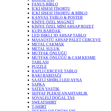
FANUS BİBLO
İÇKİ ŞİŞESİ TİŞORTU
İÇKİ ŞİŞESİ TİŞORTU & BİBLO
KANVAS TABLO & POSTER
KİŞİYE ÖZEL MAGNET
KİŞİYE ÖZEL MİNİ AHŞAP ROZET
KUPA BARDAK
LED IŞIKLI 3D AHŞAP TABLO
MASAÜSTÜ AHŞAP PALET ÇERÇEVE
METAL ÇAKMAK
METAL SULUK
MUTFAK ÖNLÜĞÜ
MUTFAK ÖNLÜĞÜ & CAM KESME
TABLASI
PUZZLE
RAFLI ÇERÇEVE TABLO
RAKI BARDAĞI
SAATLİ SİHİRLİ LED AYNA
ŞAPKA
SATEN YASTIK
ŞEFFAF PLEKSİ ANAHTARLIK
ŞOVALELİ DOĞAL TAŞ
SWEATSHIRT
T-SHIRT