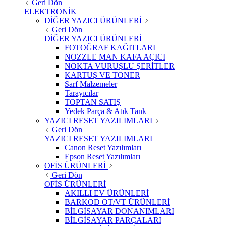
Geri Dön
ELEKTRONİK
DİĞER YAZICI ÜRÜNLERİ
Geri Dön
DİĞER YAZICI ÜRÜNLERİ
FOTOĞRAF KAĞITLARI
NOZZLE MAN KAFA AÇICI
NOKTA VURUŞLU ŞERİTLER
KARTUŞ VE TONER
Sarf Malzemeler
Tarayıcılar
TOPTAN SATIŞ
Yedek Parça & Atık Tank
YAZICI RESET YAZILIMLARI
Geri Dön
YAZICI RESET YAZILIMLARI
Canon Reset Yazılımları
Epson Reset Yazılımları
OFİS ÜRÜNLERİ
Geri Dön
OFİS ÜRÜNLERİ
AKILLI EV ÜRÜNLERİ
BARKOD OT/VT ÜRÜNLERİ
BİLGİSAYAR DONANIMLARI
BİLGİSAYAR PARÇALARI