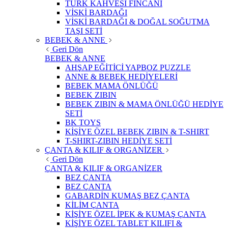
TÜRK KAHVESİ FİNCANI
VİSKİ BARDAĞI
VİSKİ BARDAĞI & DOĞAL SOĞUTMA
TAŞI SETİ
BEBEK & ANNE
Geri Dön
BEBEK & ANNE
AHŞAP EĞİTİCİ YAPBOZ PUZZLE
ANNE & BEBEK HEDİYELERİ
BEBEK MAMA ÖNLÜĞÜ
BEBEK ZIBIN
BEBEK ZIBIN & MAMA ÖNLÜĞÜ HEDİYE
SETİ
BK TOYS
KİŞİYE ÖZEL BEBEK ZIBIN & T-SHIRT
T-SHIRT-ZIBIN HEDİYE SETİ
ÇANTA & KILIF & ORGANİZER
Geri Dön
ÇANTA & KILIF & ORGANİZER
BEZ ÇANTA
BEZ ÇANTA
GABARDİN KUMAŞ BEZ ÇANTA
KİLİM ÇANTA
KİŞİYE ÖZEL İPEK & KUMAŞ ÇANTA
KİŞİYE ÖZEL TABLET KILIFI &