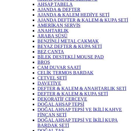
AHŞAP TABELA
AJANDA & DEFTER
AJANDA & KALEM HEDİYE SETİ
AJANDA DEFTER & KALEM & KUPA SETİ
AMERİKAN SERVİS
ANAHTARLIK
ARABA SÜSÜ
BENZİNLİ METAL ÇAKMAK
BEYAZ DEFTER & KUPA SETİ
BEZ ÇANTA
BİLEK DESTEKLİ MOUSE PAD
BROŞ
CAM DUVAR SAATİ
ÇELİK TERMOS BARDAK
CETVEL SETİ
DAVETİYE
DEFTER & KALEM & ANAHTARLIK SETİ
DEFTER & KALEM & KUPA SETİ
DEKORATİF ÇERÇEVE
DOĞAL AHŞAP TEPSİ
DOĞAL AHŞAP TEPSİ VE İKİLİ KAHVE
FİNCAN SETİ
DOĞAL AHŞAP TEPSİ VE İKİLİ KUPA
BARDAK SETİ
DOĞAL TAŞ