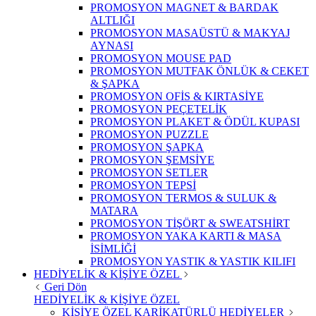
PROMOSYON MAGNET & BARDAK
ALTLIĞI
PROMOSYON MASAÜSTÜ & MAKYAJ
AYNASI
PROMOSYON MOUSE PAD
PROMOSYON MUTFAK ÖNLÜK & CEKET
& ŞAPKA
PROMOSYON OFİS & KIRTASİYE
PROMOSYON PEÇETELİK
PROMOSYON PLAKET & ÖDÜL KUPASI
PROMOSYON PUZZLE
PROMOSYON ŞAPKA
PROMOSYON ŞEMSİYE
PROMOSYON SETLER
PROMOSYON TEPSİ
PROMOSYON TERMOS & SULUK &
MATARA
PROMOSYON TİŞÖRT & SWEATSHİRT
PROMOSYON YAKA KARTI & MASA
İSİMLİĞİ
PROMOSYON YASTIK & YASTIK KILIFI
HEDİYELİK & KİŞİYE ÖZEL
Geri Dön
HEDİYELİK & KİŞİYE ÖZEL
KİŞİYE ÖZEL KARİKATÜRLÜ HEDİYELER