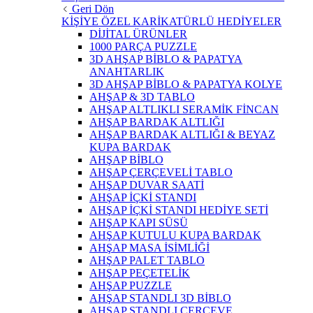
Geri Dön
KİŞİYE ÖZEL KARİKATÜRLÜ HEDİYELER
DİJİTAL ÜRÜNLER
1000 PARÇA PUZZLE
3D AHŞAP BİBLO & PAPATYA
ANAHTARLIK
3D AHŞAP BİBLO & PAPATYA KOLYE
AHŞAP & 3D TABLO
AHŞAP ALTLIKLI SERAMİK FİNCAN
AHŞAP BARDAK ALTLIĞI
AHŞAP BARDAK ALTLIĞI & BEYAZ
KUPA BARDAK
AHŞAP BİBLO
AHŞAP ÇERÇEVELİ TABLO
AHŞAP DUVAR SAATİ
AHŞAP İÇKİ STANDI
AHŞAP İÇKİ STANDI HEDİYE SETİ
AHŞAP KAPI SÜSÜ
AHŞAP KUTULU KUPA BARDAK
AHŞAP MASA İSİMLİĞİ
AHŞAP PALET TABLO
AHŞAP PEÇETELİK
AHŞAP PUZZLE
AHŞAP STANDLI 3D BİBLO
AHŞAP STANDLI ÇERÇEVE