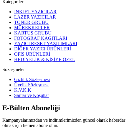
Kategoriler
INKJET YAZICILAR
LAZER YAZICILAR
TONER GRUBU
MÜREKKEPLER
KARTUŞ GRUBU
FOTOĞRAF KAĞITLARI
YAZICI RESET YAZILIMLARI
DİĞER YAZICI ÜRÜNLERİ
OFİS ÜRÜNLERİ
HEDİYELİK & KİŞİYE ÖZEL
Sözleşmeler
Gizlilik Sözleşmesi
Üyelik Sözleşmesi
K.V.K.K
Şartlar ve Koşullar
E-Bülten Aboneliği
Kampanyalarımızdan ve indirimlerimizden güncel olarak haberdar
olmak için hemen abone olun.