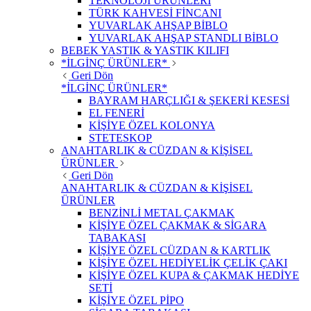
TEKNOLOJİ ÜRÜNLERİ
TÜRK KAHVESİ FİNCANI
YUVARLAK AHŞAP BİBLO
YUVARLAK AHŞAP STANDLI BİBLO
BEBEK YASTIK & YASTIK KILIFI
*İLGİNÇ ÜRÜNLER*
Geri Dön
*İLGİNÇ ÜRÜNLER*
BAYRAM HARÇLIĞI & ŞEKERİ KESESİ
EL FENERİ
KİŞİYE ÖZEL KOLONYA
STETESKOP
ANAHTARLIK & CÜZDAN & KİŞİSEL
ÜRÜNLER
Geri Dön
ANAHTARLIK & CÜZDAN & KİŞİSEL
ÜRÜNLER
BENZİNLİ METAL ÇAKMAK
KİŞİYE ÖZEL ÇAKMAK & SİGARA
TABAKASI
KİŞİYE ÖZEL CÜZDAN & KARTLIK
KİŞİYE ÖZEL HEDİYELİK ÇELİK ÇAKI
KİŞİYE ÖZEL KUPA & ÇAKMAK HEDİYE
SETİ
KİŞİYE ÖZEL PİPO