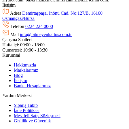
İletişim
Adres
Demirtaşpaşa, İnönü Cad. No:127/B, 16160
Osmangazi̇/Bursa
Telefon
0224 224 0000
Mail
info@bitmeyenkartus.com.tr
Çalışma Saatleri
Hafta içi: 09:00 - 18:00
Cumartesi: 10:00 - 13:30
Kurumsal
Hakkımızda
Markalarımız
Blog
İletişim
Banka Hesaplarımız
Yardım Merkezi
Sipariş Takip
İade Politikası
Mesafeli Satış Sözleşmesi
Gizlilik ve Güvenlik