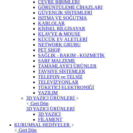
ÇEVRE BİRİMLERİ
GÖRÜNTÜLEME CİHAZLARI
GÜVENLİK SİSTEMLERİ
ISITMA VE SOĞUTMA
KABLOLAR
KİŞİSEL BİLGİSAYAR
KLAVYE & MOUSE
KÜÇÜK EV ALETLERİ
NETWORK GRUBU
PET SHOP
SAĞLIK - BAKIM - KOZMETİK
SARF MALZEME
TAMAMLAYICI ÜRÜNLER
TAVSIYE SİSTEMLER
TELEFON ve TELSİZ
TELEVİZYONLAR
TÜKETİCİ ELEKTRONİĞİ
YAZILIM
3D YAZICI ÜRÜNLERİ
Geri Dön
3D YAZICI ÜRÜNLERİ
3D YAZICI
FİLAMENT
KURUMSAL HEDİYELER
Geri Dön