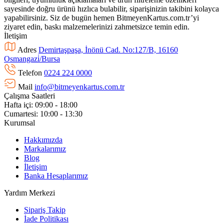
sayesinde doğru ürünü hızlıca bulabilir, siparişinizin takibini kolayca
yapabilirsiniz. Siz de bugün hemen BitmeyenKartus.com.tr’yi
ziyaret edin, baskı malzemelerinizi zahmetsizce temin edin.
İletişim
Adres
Demirtaşpaşa, İnönü Cad. No:127/B, 16160
Osmangazi̇/Bursa
Telefon
0224 224 0000
Mail
info@bitmeyenkartus.com.tr
Çalışma Saatleri
Hafta içi: 09:00 - 18:00
Cumartesi: 10:00 - 13:30
Kurumsal
Hakkımızda
Markalarımız
Blog
İletişim
Banka Hesaplarımız
Yardım Merkezi
Sipariş Takip
İade Politikası