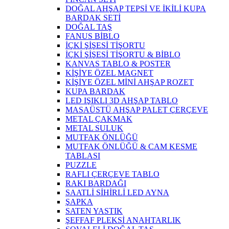
DOĞAL AHŞAP TEPSİ VE İKİLİ KUPA
BARDAK SETİ
DOĞAL TAŞ
FANUS BİBLO
İÇKİ ŞİŞESİ TİŞORTU
İÇKİ ŞİŞESİ TİŞORTU & BİBLO
KANVAS TABLO & POSTER
KİŞİYE ÖZEL MAGNET
KİŞİYE ÖZEL MİNİ AHŞAP ROZET
KUPA BARDAK
LED IŞIKLI 3D AHŞAP TABLO
MASAÜSTÜ AHŞAP PALET ÇERÇEVE
METAL ÇAKMAK
METAL SULUK
MUTFAK ÖNLÜĞÜ
MUTFAK ÖNLÜĞÜ & CAM KESME
TABLASI
PUZZLE
RAFLI ÇERÇEVE TABLO
RAKI BARDAĞI
SAATLİ SİHİRLİ LED AYNA
ŞAPKA
SATEN YASTIK
ŞEFFAF PLEKSİ ANAHTARLIK