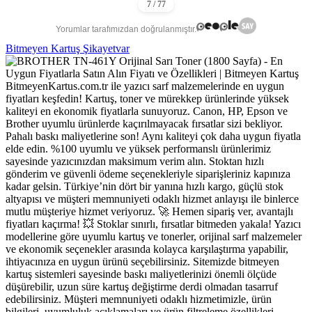
Yorumlar tarafımızdan doğrulanmıştır.
Bitmeyen Kartuş Şikayetvar
BitmeyenKartus.com.tr ile yazıcı sarf malzemelerinde en uygun
fiyatları keşfedin! Kartuş, toner ve mürekkep ürünlerinde yüksek
kaliteyi en ekonomik fiyatlarla sunuyoruz. Canon, HP, Epson ve
Brother uyumlu ürünlerde kaçırılmayacak fırsatlar sizi bekliyor.
Pahalı baskı maliyetlerine son! Aynı kaliteyi çok daha uygun fiyatla
elde edin. %100 uyumlu ve yüksek performanslı ürünlerimiz
sayesinde yazıcınızdan maksimum verim alın. Stoktan hızlı
gönderim ve güvenli ödeme seçenekleriyle siparişleriniz kapınıza
kadar gelsin. Türkiye’nin dört bir yanına hızlı kargo, güçlü stok
altyapısı ve müşteri memnuniyeti odaklı hizmet anlayışı ile binlerce
mutlu müşteriye hizmet veriyoruz. 🚀 Hemen sipariş ver, avantajlı
fiyatları kaçırma! 💥 Stoklar sınırlı, fırsatlar bitmeden yakala! Yazıcı
modellerine göre uyumlu kartuş ve tonerler, orijinal sarf malzemeler
ve ekonomik seçenekler arasında kolayca karşılaştırma yapabilir,
ihtiyacınıza en uygun ürünü seçebilirsiniz. Sitemizde bitmeyen
kartuş sistemleri sayesinde baskı maliyetlerinizi önemli ölçüde
düşürebilir, uzun süre kartuş değiştirme derdi olmadan tasarruf
edebilirsiniz. Müşteri memnuniyeti odaklı hizmetimizle, ürün
bilgileri, uyumluluk açıklamaları ve ürün filtreleme özellikleri