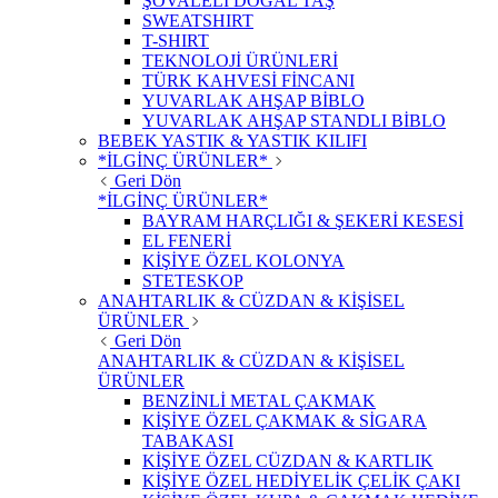
ŞOVALELİ DOĞAL TAŞ
SWEATSHIRT
T-SHIRT
TEKNOLOJİ ÜRÜNLERİ
TÜRK KAHVESİ FİNCANI
YUVARLAK AHŞAP BİBLO
YUVARLAK AHŞAP STANDLI BİBLO
BEBEK YASTIK & YASTIK KILIFI
*İLGİNÇ ÜRÜNLER*
Geri Dön
*İLGİNÇ ÜRÜNLER*
BAYRAM HARÇLIĞI & ŞEKERİ KESESİ
EL FENERİ
KİŞİYE ÖZEL KOLONYA
STETESKOP
ANAHTARLIK & CÜZDAN & KİŞİSEL
ÜRÜNLER
Geri Dön
ANAHTARLIK & CÜZDAN & KİŞİSEL
ÜRÜNLER
BENZİNLİ METAL ÇAKMAK
KİŞİYE ÖZEL ÇAKMAK & SİGARA
TABAKASI
KİŞİYE ÖZEL CÜZDAN & KARTLIK
KİŞİYE ÖZEL HEDİYELİK ÇELİK ÇAKI