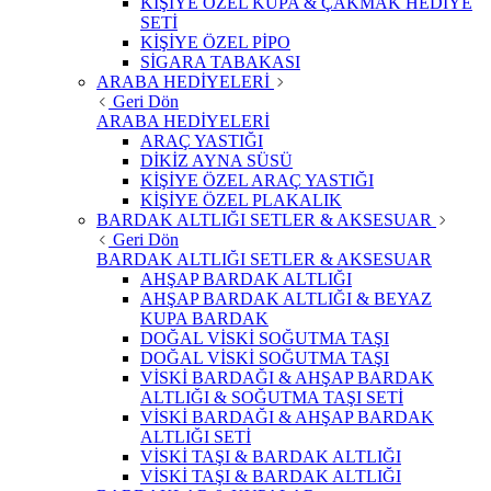
KİŞİYE ÖZEL KUPA & ÇAKMAK HEDİYE
SETİ
KİŞİYE ÖZEL PİPO
SİGARA TABAKASI
ARABA HEDİYELERİ
Geri Dön
ARABA HEDİYELERİ
ARAÇ YASTIĞI
DİKİZ AYNA SÜSÜ
KİŞİYE ÖZEL ARAÇ YASTIĞI
KİŞİYE ÖZEL PLAKALIK
BARDAK ALTLIĞI SETLER & AKSESUAR
Geri Dön
BARDAK ALTLIĞI SETLER & AKSESUAR
AHŞAP BARDAK ALTLIĞI
AHŞAP BARDAK ALTLIĞI & BEYAZ
KUPA BARDAK
DOĞAL VİSKİ SOĞUTMA TAŞI
DOĞAL VİSKİ SOĞUTMA TAŞI
VİSKİ BARDAĞI & AHŞAP BARDAK
ALTLIĞI & SOĞUTMA TAŞI SETİ
VİSKİ BARDAĞI & AHŞAP BARDAK
ALTLIĞI SETİ
VİSKİ TAŞI & BARDAK ALTLIĞI
VİSKİ TAŞI & BARDAK ALTLIĞI