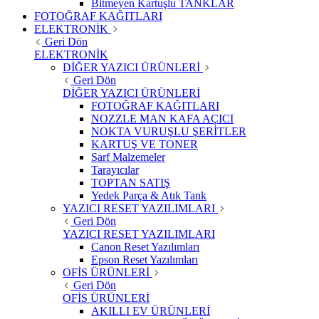
Bitmeyen Kartuşlu TANKLAR
FOTOĞRAF KAĞITLARI
ELEKTRONİK
Geri Dön
ELEKTRONİK
DİĞER YAZICI ÜRÜNLERİ
Geri Dön
DİĞER YAZICI ÜRÜNLERİ
FOTOĞRAF KAĞITLARI
NOZZLE MAN KAFA AÇICI
NOKTA VURUŞLU ŞERİTLER
KARTUŞ VE TONER
Sarf Malzemeler
Tarayıcılar
TOPTAN SATIŞ
Yedek Parça & Atık Tank
YAZICI RESET YAZILIMLARI
Geri Dön
YAZICI RESET YAZILIMLARI
Canon Reset Yazılımları
Epson Reset Yazılımları
OFİS ÜRÜNLERİ
Geri Dön
OFİS ÜRÜNLERİ
AKILLI EV ÜRÜNLERİ