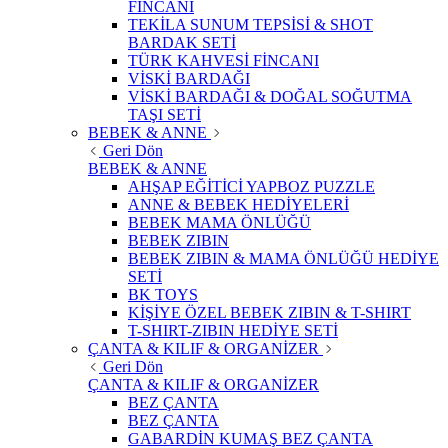
FİNCANI
TEKİLA SUNUM TEPSİSİ & SHOT
BARDAK SETİ
TÜRK KAHVESİ FİNCANI
VİSKİ BARDAĞI
VİSKİ BARDAĞI & DOĞAL SOĞUTMA
TAŞI SETİ
BEBEK & ANNE
Geri Dön
BEBEK & ANNE
AHŞAP EĞİTİCİ YAPBOZ PUZZLE
ANNE & BEBEK HEDİYELERİ
BEBEK MAMA ÖNLÜĞÜ
BEBEK ZIBIN
BEBEK ZIBIN & MAMA ÖNLÜĞÜ HEDİYE
SETİ
BK TOYS
KİŞİYE ÖZEL BEBEK ZIBIN & T-SHIRT
T-SHIRT-ZIBIN HEDİYE SETİ
ÇANTA & KILIF & ORGANİZER
Geri Dön
ÇANTA & KILIF & ORGANİZER
BEZ ÇANTA
BEZ ÇANTA
GABARDİN KUMAŞ BEZ ÇANTA