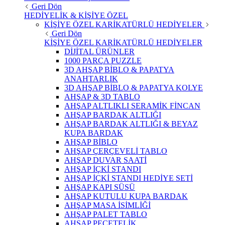
Geri Dön
HEDİYELİK & KİŞİYE ÖZEL
KİŞİYE ÖZEL KARİKATÜRLÜ HEDİYELER
Geri Dön
KİŞİYE ÖZEL KARİKATÜRLÜ HEDİYELER
DİJİTAL ÜRÜNLER
1000 PARÇA PUZZLE
3D AHŞAP BİBLO & PAPATYA
ANAHTARLIK
3D AHŞAP BİBLO & PAPATYA KOLYE
AHŞAP & 3D TABLO
AHŞAP ALTLIKLI SERAMİK FİNCAN
AHŞAP BARDAK ALTLIĞI
AHŞAP BARDAK ALTLIĞI & BEYAZ
KUPA BARDAK
AHŞAP BİBLO
AHŞAP ÇERÇEVELİ TABLO
AHŞAP DUVAR SAATİ
AHŞAP İÇKİ STANDI
AHŞAP İÇKİ STANDI HEDİYE SETİ
AHŞAP KAPI SÜSÜ
AHŞAP KUTULU KUPA BARDAK
AHŞAP MASA İSİMLİĞİ
AHŞAP PALET TABLO
AHŞAP PEÇETELİK