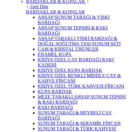
BARDAKLAR & KUPALAR
Geri Dön
BARDAKLAR & KUPALAR
AHŞAP SUNUM TABAĞI & VİSKİ
BARDAĞI
AHŞAP SUNUM TEPSİSİ & RAKI
BARDAĞI
AHŞAP TABAKLI VİSKİ BARDAĞI &
DOĞAL SOĞUTMA TAŞI SUNUM SETİ
CAM & KRİSTAL ÜRÜNLER
ENAMEL KUPA
KİŞİYE ÖZEL ÇAY BARDAĞI RAKI
KADEHİ
KİŞİYE ÖZEL KUPA BARDAK
KİŞİYE ÖZEL RENKLİ MİDDLE ÇAY &
KAHVE FİNCANI
KİŞİYE ÖZEL TÜRK KAHVESİ FİNCANI
KUPA BARDAK
MEZE TABAKLI AHŞAP SUNUM TEPSİSİ
& RAKI BARDAĞI
RAKI BARDAĞI
SUNUM TABAĞI & HEYBELİ ÇAY
BARDAĞI
SUNUM TABAĞI & SERAMİK FİNCAN
SUNUM TABAĞI & TÜRK KAHVESİ