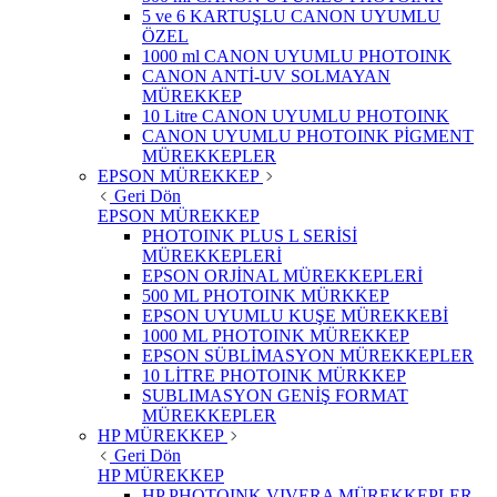
5 ve 6 KARTUŞLU CANON UYUMLU
ÖZEL
1000 ml CANON UYUMLU PHOTOINK
CANON ANTİ-UV SOLMAYAN
MÜREKKEP
10 Litre CANON UYUMLU PHOTOINK
CANON UYUMLU PHOTOINK PİGMENT
MÜREKKEPLER
EPSON MÜREKKEP
Geri Dön
EPSON MÜREKKEP
PHOTOINK PLUS L SERİSİ
MÜREKKEPLERİ
EPSON ORJİNAL MÜREKKEPLERİ
500 ML PHOTOINK MÜRKKEP
EPSON UYUMLU KUŞE MÜREKKEBİ
1000 ML PHOTOINK MÜREKKEP
EPSON SÜBLİMASYON MÜREKKEPLER
10 LİTRE PHOTOINK MÜRKKEP
SUBLIMASYON GENİŞ FORMAT
MÜREKKEPLER
HP MÜREKKEP
Geri Dön
HP MÜREKKEP
HP PHOTOINK VIVERA MÜREKKEPLER