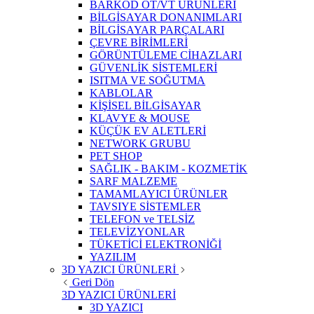
BARKOD OT/VT ÜRÜNLERİ
BİLGİSAYAR DONANIMLARI
BİLGİSAYAR PARÇALARI
ÇEVRE BİRİMLERİ
GÖRÜNTÜLEME CİHAZLARI
GÜVENLİK SİSTEMLERİ
ISITMA VE SOĞUTMA
KABLOLAR
KİŞİSEL BİLGİSAYAR
KLAVYE & MOUSE
KÜÇÜK EV ALETLERİ
NETWORK GRUBU
PET SHOP
SAĞLIK - BAKIM - KOZMETİK
SARF MALZEME
TAMAMLAYICI ÜRÜNLER
TAVSIYE SİSTEMLER
TELEFON ve TELSİZ
TELEVİZYONLAR
TÜKETİCİ ELEKTRONİĞİ
YAZILIM
3D YAZICI ÜRÜNLERİ
Geri Dön
3D YAZICI ÜRÜNLERİ
3D YAZICI