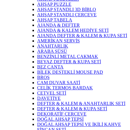
AHŞAP PUZZLE
AHŞAP STANDLI 3D BİBLO
AHŞAP STANDLI ÇERÇEVE
AHŞAP TABELA
AJANDA & DEFTER
AJANDA & KALEM HEDİYE SETİ
AJANDA DEFTER & KALEM & KUPA SETİ
AMERİKAN SERVİS
ANAHTARLIK
ARABA SÜSÜ
BENZİNLİ METAL ÇAKMAK
BEYAZ DEFTER & KUPA SETİ
BEZ ÇANTA
BİLEK DESTEKLİ MOUSE PAD
BROŞ
CAM DUVAR SAATİ
ÇELİK TERMOS BARDAK
CETVEL SETİ
DAVETİYE
DEFTER & KALEM & ANAHTARLIK SETİ
DEFTER & KALEM & KUPA SETİ
DEKORATİF ÇERÇEVE
DOĞAL AHŞAP TEPSİ
DOĞAL AHŞAP TEPSİ VE İKİLİ KAHVE
FİNCAN SETİ