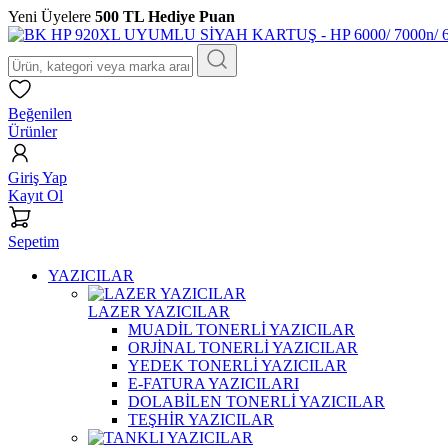
Yeni Üyelere
500 TL Hediye Puan
Beğenilen
Ürünler
Giriş Yap
Kayıt Ol
Sepetim
YAZICILAR
LAZER YAZICILAR
MUADİL TONERLİ YAZICILAR
ORJİNAL TONERLİ YAZICILAR
YEDEK TONERLİ YAZICILAR
E-FATURA YAZICILARI
DOLABİLEN TONERLİ YAZICILAR
TEŞHİR YAZICILAR