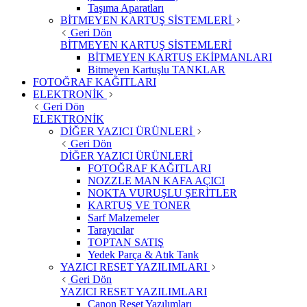
Taşıma Aparatları
BİTMEYEN KARTUŞ SİSTEMLERİ
Geri Dön
BİTMEYEN KARTUŞ SİSTEMLERİ
BİTMEYEN KARTUŞ EKİPMANLARI
Bitmeyen Kartuşlu TANKLAR
FOTOĞRAF KAĞITLARI
ELEKTRONİK
Geri Dön
ELEKTRONİK
DİĞER YAZICI ÜRÜNLERİ
Geri Dön
DİĞER YAZICI ÜRÜNLERİ
FOTOĞRAF KAĞITLARI
NOZZLE MAN KAFA AÇICI
NOKTA VURUŞLU ŞERİTLER
KARTUŞ VE TONER
Sarf Malzemeler
Tarayıcılar
TOPTAN SATIŞ
Yedek Parça & Atık Tank
YAZICI RESET YAZILIMLARI
Geri Dön
YAZICI RESET YAZILIMLARI
Canon Reset Yazılımları