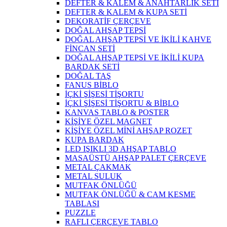
DEFTER & KALEM & ANAHTARLIK SETİ
DEFTER & KALEM & KUPA SETİ
DEKORATİF ÇERÇEVE
DOĞAL AHŞAP TEPSİ
DOĞAL AHŞAP TEPSİ VE İKİLİ KAHVE
FİNCAN SETİ
DOĞAL AHŞAP TEPSİ VE İKİLİ KUPA
BARDAK SETİ
DOĞAL TAŞ
FANUS BİBLO
İÇKİ ŞİŞESİ TİŞORTU
İÇKİ ŞİŞESİ TİŞORTU & BİBLO
KANVAS TABLO & POSTER
KİŞİYE ÖZEL MAGNET
KİŞİYE ÖZEL MİNİ AHŞAP ROZET
KUPA BARDAK
LED IŞIKLI 3D AHŞAP TABLO
MASAÜSTÜ AHŞAP PALET ÇERÇEVE
METAL ÇAKMAK
METAL SULUK
MUTFAK ÖNLÜĞÜ
MUTFAK ÖNLÜĞÜ & CAM KESME
TABLASI
PUZZLE
RAFLI ÇERÇEVE TABLO