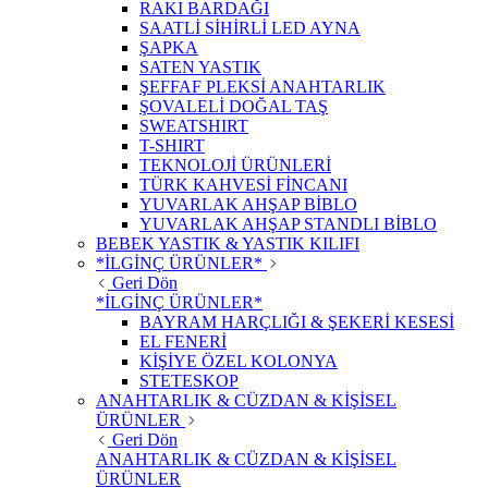
RAKI BARDAĞI
SAATLİ SİHİRLİ LED AYNA
ŞAPKA
SATEN YASTIK
ŞEFFAF PLEKSİ ANAHTARLIK
ŞOVALELİ DOĞAL TAŞ
SWEATSHIRT
T-SHIRT
TEKNOLOJİ ÜRÜNLERİ
TÜRK KAHVESİ FİNCANI
YUVARLAK AHŞAP BİBLO
YUVARLAK AHŞAP STANDLI BİBLO
BEBEK YASTIK & YASTIK KILIFI
*İLGİNÇ ÜRÜNLER*
Geri Dön
*İLGİNÇ ÜRÜNLER*
BAYRAM HARÇLIĞI & ŞEKERİ KESESİ
EL FENERİ
KİŞİYE ÖZEL KOLONYA
STETESKOP
ANAHTARLIK & CÜZDAN & KİŞİSEL
ÜRÜNLER
Geri Dön
ANAHTARLIK & CÜZDAN & KİŞİSEL
ÜRÜNLER