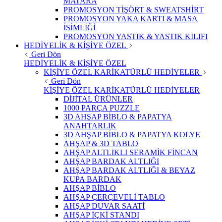
MATARA
PROMOSYON TİŞÖRT & SWEATSHİRT
PROMOSYON YAKA KARTI & MASA
İSİMLİĞİ
PROMOSYON YASTIK & YASTIK KILIFI
HEDİYELİK & KİŞİYE ÖZEL
Geri Dön
HEDİYELİK & KİŞİYE ÖZEL
KİŞİYE ÖZEL KARİKATÜRLÜ HEDİYELER
Geri Dön
KİŞİYE ÖZEL KARİKATÜRLÜ HEDİYELER
DİJİTAL ÜRÜNLER
1000 PARÇA PUZZLE
3D AHŞAP BİBLO & PAPATYA
ANAHTARLIK
3D AHŞAP BİBLO & PAPATYA KOLYE
AHŞAP & 3D TABLO
AHŞAP ALTLIKLI SERAMİK FİNCAN
AHŞAP BARDAK ALTLIĞI
AHŞAP BARDAK ALTLIĞI & BEYAZ
KUPA BARDAK
AHŞAP BİBLO
AHŞAP ÇERÇEVELİ TABLO
AHŞAP DUVAR SAATİ
AHŞAP İÇKİ STANDI