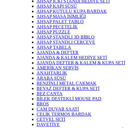
AHŞAP İÇKİ STANDI HEDİYE SETİ
AHŞAP KAPI SÜSÜ
AHŞAP KUTULU KUPA BARDAK
AHŞAP MASA İSİMLİĞİ
AHŞAP PALET TABLO
AHŞAP PEÇETELİK
AHŞAP PUZZLE
AHŞAP STANDLI 3D BİBLO
AHŞAP STANDLI ÇERÇEVE
AHŞAP TABELA
AJANDA & DEFTER
AJANDA & KALEM HEDİYE SETİ
AJANDA DEFTER & KALEM & KUPA SETİ
AMERİKAN SERVİS
ANAHTARLIK
ARABA SÜSÜ
BENZİNLİ METAL ÇAKMAK
BEYAZ DEFTER & KUPA SETİ
BEZ ÇANTA
BİLEK DESTEKLİ MOUSE PAD
BROŞ
CAM DUVAR SAATİ
ÇELİK TERMOS BARDAK
CETVEL SETİ
DAVETİYE