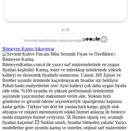
Yorumlar tarafımızdan doğrulanmıştır.
Bitmeyen Kartuş Şikayetvar
BitmeyenKartus.com.tr ile yazıcı sarf malzemelerinde en uygun
fiyatları keşfedin! Kartuş, toner ve mürekkep ürünlerinde yüksek
kaliteyi en ekonomik fiyatlarla sunuyoruz. Canon, HP, Epson ve
Brother uyumlu ürünlerde kaçırılmayacak fırsatlar sizi bekliyor.
Pahalı baskı maliyetlerine son! Aynı kaliteyi çok daha uygun fiyatla
elde edin. %100 uyumlu ve yüksek performanslı ürünlerimiz
sayesinde yazıcınızdan maksimum verim alın. Stoktan hızlı
gönderim ve güvenli ödeme seçenekleriyle siparişleriniz kapınıza
kadar gelsin. Türkiye’nin dört bir yanına hızlı kargo, güçlü stok
altyapısı ve müşteri memnuniyeti odaklı hizmet anlayışı ile binlerce
mutlu müşteriye hizmet veriyoruz. 🚀 Hemen sipariş ver, avantajlı
fiyatları kaçırma! 💥 Stoklar sınırlı, fırsatlar bitmeden yakala! Yazıcı
modellerine göre uyumlu kartuş ve tonerler, orijinal sarf malzemeler