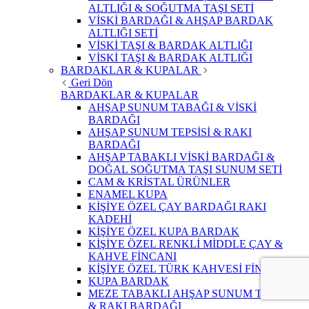
ALTLIĞI & SOĞUTMA TAŞI SETİ
VİSKİ BARDAĞI & AHŞAP BARDAK
ALTLIĞI SETİ
VİSKİ TAŞI & BARDAK ALTLIĞI
VİSKİ TAŞI & BARDAK ALTLIĞI
BARDAKLAR & KUPALAR
Geri Dön
BARDAKLAR & KUPALAR
AHŞAP SUNUM TABAĞI & VİSKİ
BARDAĞI
AHŞAP SUNUM TEPSİSİ & RAKI
BARDAĞI
AHŞAP TABAKLI VİSKİ BARDAĞI &
DOĞAL SOĞUTMA TAŞI SUNUM SETİ
CAM & KRİSTAL ÜRÜNLER
ENAMEL KUPA
KİŞİYE ÖZEL ÇAY BARDAĞI RAKI
KADEHİ
KİŞİYE ÖZEL KUPA BARDAK
KİŞİYE ÖZEL RENKLİ MİDDLE ÇAY &
KAHVE FİNCANI
KİŞİYE ÖZEL TÜRK KAHVESİ FİNCANI
KUPA BARDAK
MEZE TABAKLI AHŞAP SUNUM TEPSİSİ
& RAKI BARDAĞI