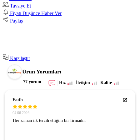
Tavsiye Et
Fiyatı Düşünce Haber Ver
Paylaş
Karşılaştır
Ürün Yorumları
77 yorum
Hız
İletişim
Kalite
SEZGİN GÜNAY
24.07.2026
GÜVENLİ BİR SİTE . GÖNÜL RAHATLIĞIYLA
ALIŞVERİŞ YAPIYORUM. TEŞEKKÜRLER.