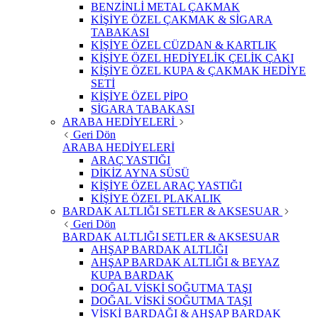
BENZİNLİ METAL ÇAKMAK
KİŞİYE ÖZEL ÇAKMAK & SİGARA
TABAKASI
KİŞİYE ÖZEL CÜZDAN & KARTLIK
KİŞİYE ÖZEL HEDİYELİK ÇELİK ÇAKI
KİŞİYE ÖZEL KUPA & ÇAKMAK HEDİYE
SETİ
KİŞİYE ÖZEL PİPO
SİGARA TABAKASI
ARABA HEDİYELERİ
Geri Dön
ARABA HEDİYELERİ
ARAÇ YASTIĞI
DİKİZ AYNA SÜSÜ
KİŞİYE ÖZEL ARAÇ YASTIĞI
KİŞİYE ÖZEL PLAKALIK
BARDAK ALTLIĞI SETLER & AKSESUAR
Geri Dön
BARDAK ALTLIĞI SETLER & AKSESUAR
AHŞAP BARDAK ALTLIĞI
AHŞAP BARDAK ALTLIĞI & BEYAZ
KUPA BARDAK
DOĞAL VİSKİ SOĞUTMA TAŞI
DOĞAL VİSKİ SOĞUTMA TAŞI
VİSKİ BARDAĞI & AHŞAP BARDAK