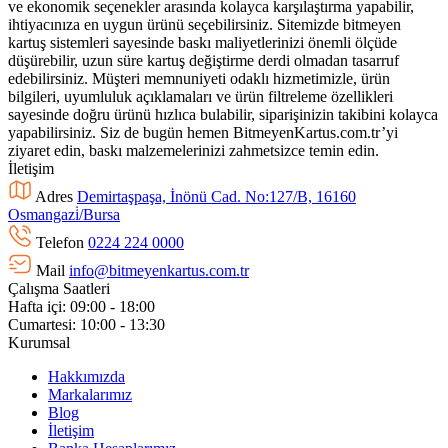
ve ekonomik seçenekler arasında kolayca karşılaştırma yapabilir,
ihtiyacınıza en uygun ürünü seçebilirsiniz. Sitemizde bitmeyen
kartuş sistemleri sayesinde baskı maliyetlerinizi önemli ölçüde
düşürebilir, uzun süre kartuş değiştirme derdi olmadan tasarruf
edebilirsiniz. Müşteri memnuniyeti odaklı hizmetimizle, ürün
bilgileri, uyumluluk açıklamaları ve ürün filtreleme özellikleri
sayesinde doğru ürünü hızlıca bulabilir, siparişinizin takibini kolayca
yapabilirsiniz. Siz de bugün hemen BitmeyenKartus.com.tr’yi
ziyaret edin, baskı malzemelerinizi zahmetsizce temin edin.
İletişim
Adres
Demirtaşpaşa, İnönü Cad. No:127/B, 16160
Osmangazi̇/Bursa
Telefon
0224 224 0000
Mail
info@bitmeyenkartus.com.tr
Çalışma Saatleri
Hafta içi: 09:00 - 18:00
Cumartesi: 10:00 - 13:30
Kurumsal
Hakkımızda
Markalarımız
Blog
İletişim