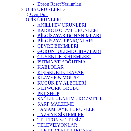
Epson Reset Yazılımları
OFİS ÜRÜNLERİ
Geri Dön
OFİS ÜRÜNLERİ
AKILLI EV ÜRÜNLERİ
BARKOD OT/VT ÜRÜNLERİ
BİLGİSAYAR DONANIMLARI
BİLGİSAYAR PARÇALARI
ÇEVRE BİRİMLERİ
GÖRÜNTÜLEME CİHAZLARI
GÜVENLİK SİSTEMLERİ
ISITMA VE SOĞUTMA
KABLOLAR
KİŞİSEL BİLGİSAYAR
KLAVYE & MOUSE
KÜÇÜK EV ALETLERİ
NETWORK GRUBU
PET SHOP
SAĞLIK - BAKIM - KOZMETİK
SARF MALZEME
TAMAMLAYICI ÜRÜNLER
TAVSIYE SİSTEMLER
TELEFON ve TELSİZ
TELEVİZYONLAR
TÜKETİCİ ELEKTRONİĞİ