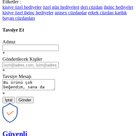
Etiketler :
kişiye özel hediyeler
özel gün hediyeleri
deri cüzdan
ilginç hediyeler
kişiye özel ilginç hediyeler
unisex cüzdanlar
erkek cüzdan kartlık
bayan cüzdanları
Tavsiye Et
Adınız
*
Gönderilecek Kişiler
*
Tavsiye Mesajı
*
İptal
Gönder
Güvenli