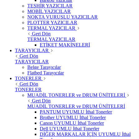
Barkod Yazıcılar
TEŞHİR YAZICILAR
MOBİL YAZICILAR
NOKTA VURUŞLU YAZICILAR
PLOTTER YAZICILAR
TERMAL YAZICILAR
Geri Dön
TERMAL YAZICILAR
ETİKET MAKİNELERİ
TARAYICILAR
Geri Dön
TARAYICILAR
Belge Tarayıcılar
Flatbed Tarayıcılar
TONERLER
Geri Dön
TONERLER
MUADİL TONERLER ve DRUM ÜNİTELERİ
Geri Dön
MUADİL TONERLER ve DRUM ÜNİTELERİ
PANTUM UYUMLU İthal Tonerler
Brother UYUMLU İthal Tonerler
Canon UYUMLU İthal Tonerler
Dell UYUMLU İthal Tonerler
DİĞER MARKALAR İÇİN UYUMLU İthal