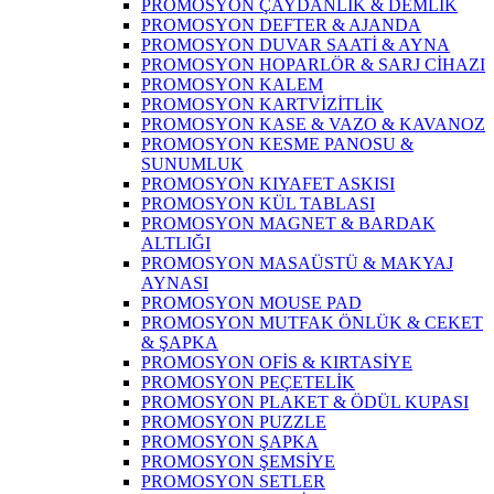
PROMOSYON ÇAYDANLIK & DEMLİK
PROMOSYON DEFTER & AJANDA
PROMOSYON DUVAR SAATİ & AYNA
PROMOSYON HOPARLÖR & SARJ CİHAZI
PROMOSYON KALEM
PROMOSYON KARTVİZİTLİK
PROMOSYON KASE & VAZO & KAVANOZ
PROMOSYON KESME PANOSU &
SUNUMLUK
PROMOSYON KIYAFET ASKISI
PROMOSYON KÜL TABLASI
PROMOSYON MAGNET & BARDAK
ALTLIĞI
PROMOSYON MASAÜSTÜ & MAKYAJ
AYNASI
PROMOSYON MOUSE PAD
PROMOSYON MUTFAK ÖNLÜK & CEKET
& ŞAPKA
PROMOSYON OFİS & KIRTASİYE
PROMOSYON PEÇETELİK
PROMOSYON PLAKET & ÖDÜL KUPASI
PROMOSYON PUZZLE
PROMOSYON ŞAPKA
PROMOSYON ŞEMSİYE
PROMOSYON SETLER