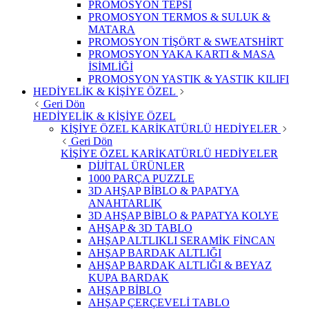
PROMOSYON TEPSİ
PROMOSYON TERMOS & SULUK &
MATARA
PROMOSYON TİŞÖRT & SWEATSHİRT
PROMOSYON YAKA KARTI & MASA
İSİMLİĞİ
PROMOSYON YASTIK & YASTIK KILIFI
HEDİYELİK & KİŞİYE ÖZEL
Geri Dön
HEDİYELİK & KİŞİYE ÖZEL
KİŞİYE ÖZEL KARİKATÜRLÜ HEDİYELER
Geri Dön
KİŞİYE ÖZEL KARİKATÜRLÜ HEDİYELER
DİJİTAL ÜRÜNLER
1000 PARÇA PUZZLE
3D AHŞAP BİBLO & PAPATYA
ANAHTARLIK
3D AHŞAP BİBLO & PAPATYA KOLYE
AHŞAP & 3D TABLO
AHŞAP ALTLIKLI SERAMİK FİNCAN
AHŞAP BARDAK ALTLIĞI
AHŞAP BARDAK ALTLIĞI & BEYAZ
KUPA BARDAK
AHŞAP BİBLO
AHŞAP ÇERÇEVELİ TABLO