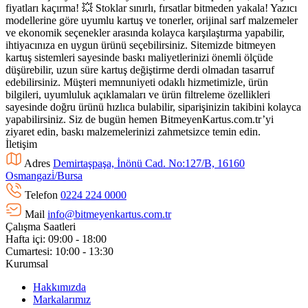
fiyatları kaçırma! 💥 Stoklar sınırlı, fırsatlar bitmeden yakala! Yazıcı
modellerine göre uyumlu kartuş ve tonerler, orijinal sarf malzemeler
ve ekonomik seçenekler arasında kolayca karşılaştırma yapabilir,
ihtiyacınıza en uygun ürünü seçebilirsiniz. Sitemizde bitmeyen
kartuş sistemleri sayesinde baskı maliyetlerinizi önemli ölçüde
düşürebilir, uzun süre kartuş değiştirme derdi olmadan tasarruf
edebilirsiniz. Müşteri memnuniyeti odaklı hizmetimizle, ürün
bilgileri, uyumluluk açıklamaları ve ürün filtreleme özellikleri
sayesinde doğru ürünü hızlıca bulabilir, siparişinizin takibini kolayca
yapabilirsiniz. Siz de bugün hemen BitmeyenKartus.com.tr’yi
ziyaret edin, baskı malzemelerinizi zahmetsizce temin edin.
İletişim
Adres
Demirtaşpaşa, İnönü Cad. No:127/B, 16160
Osmangazi̇/Bursa
Telefon
0224 224 0000
Mail
info@bitmeyenkartus.com.tr
Çalışma Saatleri
Hafta içi: 09:00 - 18:00
Cumartesi: 10:00 - 13:30
Kurumsal
Hakkımızda
Markalarımız