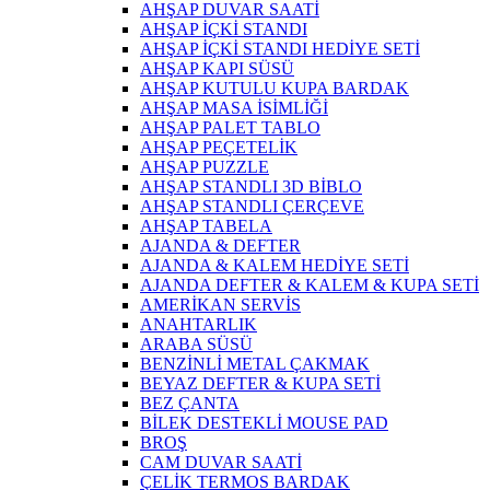
AHŞAP DUVAR SAATİ
AHŞAP İÇKİ STANDI
AHŞAP İÇKİ STANDI HEDİYE SETİ
AHŞAP KAPI SÜSÜ
AHŞAP KUTULU KUPA BARDAK
AHŞAP MASA İSİMLİĞİ
AHŞAP PALET TABLO
AHŞAP PEÇETELİK
AHŞAP PUZZLE
AHŞAP STANDLI 3D BİBLO
AHŞAP STANDLI ÇERÇEVE
AHŞAP TABELA
AJANDA & DEFTER
AJANDA & KALEM HEDİYE SETİ
AJANDA DEFTER & KALEM & KUPA SETİ
AMERİKAN SERVİS
ANAHTARLIK
ARABA SÜSÜ
BENZİNLİ METAL ÇAKMAK
BEYAZ DEFTER & KUPA SETİ
BEZ ÇANTA
BİLEK DESTEKLİ MOUSE PAD
BROŞ
CAM DUVAR SAATİ
ÇELİK TERMOS BARDAK