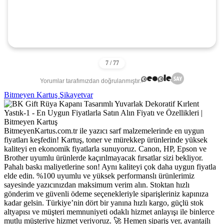
Yorumlar tarafımızdan doğrulanmıştır.
Bitmeyen Kartuş Şikayetvar
BitmeyenKartus.com.tr ile yazıcı sarf malzemelerinde en uygun
fiyatları keşfedin! Kartuş, toner ve mürekkep ürünlerinde yüksek
kaliteyi en ekonomik fiyatlarla sunuyoruz. Canon, HP, Epson ve
Brother uyumlu ürünlerde kaçırılmayacak fırsatlar sizi bekliyor.
Pahalı baskı maliyetlerine son! Aynı kaliteyi çok daha uygun fiyatla
elde edin. %100 uyumlu ve yüksek performanslı ürünlerimiz
sayesinde yazıcınızdan maksimum verim alın. Stoktan hızlı
gönderim ve güvenli ödeme seçenekleriyle siparişleriniz kapınıza
kadar gelsin. Türkiye’nin dört bir yanına hızlı kargo, güçlü stok
altyapısı ve müşteri memnuniyeti odaklı hizmet anlayışı ile binlerce
mutlu müşteriye hizmet veriyoruz. 🚀 Hemen sipariş ver, avantajlı