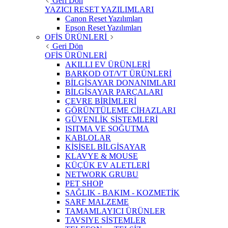
Geri Dön
YAZICI RESET YAZILIMLARI
Canon Reset Yazılımları
Epson Reset Yazılımları
OFİS ÜRÜNLERİ
Geri Dön
OFİS ÜRÜNLERİ
AKILLI EV ÜRÜNLERİ
BARKOD OT/VT ÜRÜNLERİ
BİLGİSAYAR DONANIMLARI
BİLGİSAYAR PARÇALARI
ÇEVRE BİRİMLERİ
GÖRÜNTÜLEME CİHAZLARI
GÜVENLİK SİSTEMLERİ
ISITMA VE SOĞUTMA
KABLOLAR
KİŞİSEL BİLGİSAYAR
KLAVYE & MOUSE
KÜÇÜK EV ALETLERİ
NETWORK GRUBU
PET SHOP
SAĞLIK - BAKIM - KOZMETİK
SARF MALZEME
TAMAMLAYICI ÜRÜNLER
TAVSIYE SİSTEMLER