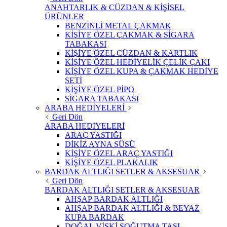
ANAHTARLIK & CÜZDAN & KİŞİSEL
ÜRÜNLER
BENZİNLİ METAL ÇAKMAK
KİŞİYE ÖZEL ÇAKMAK & SİGARA
TABAKASI
KİŞİYE ÖZEL CÜZDAN & KARTLIK
KİŞİYE ÖZEL HEDİYELİK ÇELİK ÇAKI
KİŞİYE ÖZEL KUPA & ÇAKMAK HEDİYE
SETİ
KİŞİYE ÖZEL PİPO
SİGARA TABAKASI
ARABA HEDİYELERİ
Geri Dön
ARABA HEDİYELERİ
ARAÇ YASTIĞI
DİKİZ AYNA SÜSÜ
KİŞİYE ÖZEL ARAÇ YASTIĞI
KİŞİYE ÖZEL PLAKALIK
BARDAK ALTLIĞI SETLER & AKSESUAR
Geri Dön
BARDAK ALTLIĞI SETLER & AKSESUAR
AHŞAP BARDAK ALTLIĞI
AHŞAP BARDAK ALTLIĞI & BEYAZ
KUPA BARDAK
DOĞAL VİSKİ SOĞUTMA TAŞI