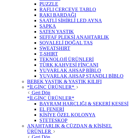
PUZZLE
RAFLI ÇERÇEVE TABLO
RAKI BARDAĞI
SAATLİ SİHİRLİ LED AYNA
ŞAPKA
SATEN YASTIK
ŞEFFAF PLEKSİ ANAHTARLIK
ŞOVALELİ DOĞAL TAŞ
SWEATSHIRT
T-SHIRT
TEKNOLOJİ ÜRÜNLERİ
TÜRK KAHVESİ FİNCANI
YUVARLAK AHŞAP BİBLO
YUVARLAK AHŞAP STANDLI BİBLO
BEBEK YASTIK & YASTIK KILIFI
*İLGİNÇ ÜRÜNLER*
Geri Dön
*İLGİNÇ ÜRÜNLER*
BAYRAM HARÇLIĞI & ŞEKERİ KESESİ
EL FENERİ
KİŞİYE ÖZEL KOLONYA
STETESKOP
ANAHTARLIK & CÜZDAN & KİŞİSEL
ÜRÜNLER
Geri Dön