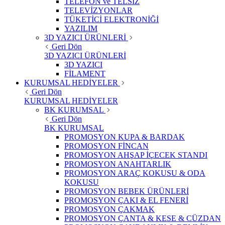
TELEFON ve TELSİZ
TELEVİZYONLAR
TÜKETİCİ ELEKTRONİĞİ
YAZILIM
3D YAZICI ÜRÜNLERİ
Geri Dön
3D YAZICI ÜRÜNLERİ
3D YAZICI
FİLAMENT
KURUMSAL HEDİYELER
Geri Dön
KURUMSAL HEDİYELER
BK KURUMSAL
Geri Dön
BK KURUMSAL
PROMOSYON KUPA & BARDAK
PROMOSYON FİNCAN
PROMOSYON AHŞAP İÇECEK STANDI
PROMOSYON ANAHTARLIK
PROMOSYON ARAÇ KOKUSU & ODA
KOKUSU
PROMOSYON BEBEK ÜRÜNLERİ
PROMOSYON ÇAKI & EL FENERİ
PROMOSYON ÇAKMAK
PROMOSYON ÇANTA & KESE & CÜZDAN