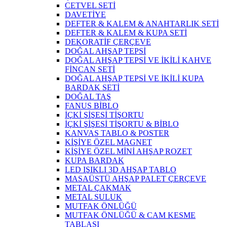
CETVEL SETİ
DAVETİYE
DEFTER & KALEM & ANAHTARLIK SETİ
DEFTER & KALEM & KUPA SETİ
DEKORATİF ÇERÇEVE
DOĞAL AHŞAP TEPSİ
DOĞAL AHŞAP TEPSİ VE İKİLİ KAHVE
FİNCAN SETİ
DOĞAL AHŞAP TEPSİ VE İKİLİ KUPA
BARDAK SETİ
DOĞAL TAŞ
FANUS BİBLO
İÇKİ ŞİŞESİ TİŞORTU
İÇKİ ŞİŞESİ TİŞORTU & BİBLO
KANVAS TABLO & POSTER
KİŞİYE ÖZEL MAGNET
KİŞİYE ÖZEL MİNİ AHŞAP ROZET
KUPA BARDAK
LED IŞIKLI 3D AHŞAP TABLO
MASAÜSTÜ AHŞAP PALET ÇERÇEVE
METAL ÇAKMAK
METAL SULUK
MUTFAK ÖNLÜĞÜ
MUTFAK ÖNLÜĞÜ & CAM KESME
TABLASI