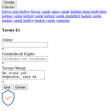
Gönder
Etiketler :
kişiye özel hediye
beyaz yastık
saten yastık
doğum günü hediyeleri
kumaş yastık
kırlent yastık
kırlent yastık modelleri
baskılı yastık
baskılı yastık hediye
baskılı yastık yaptırma
Tavsiye Et
Adınız
*
Gönderilecek Kişiler
*
Tavsiye Mesajı
*
İptal
Gönder