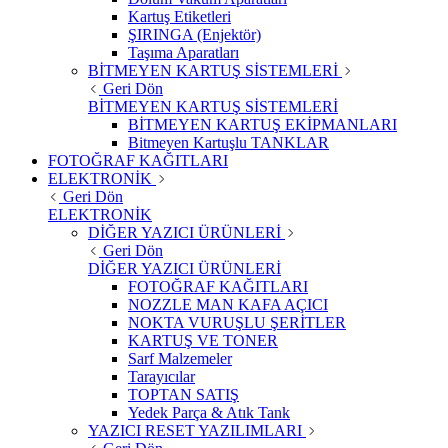
Kartuş Etiketleri
ŞIRINGA (Enjektör)
Taşıma Aparatları
BİTMEYEN KARTUŞ SİSTEMLERİ
Geri Dön
BİTMEYEN KARTUŞ SİSTEMLERİ
BİTMEYEN KARTUŞ EKİPMANLARI
Bitmeyen Kartuşlu TANKLAR
FOTOĞRAF KAĞITLARI
ELEKTRONİK
Geri Dön
ELEKTRONİK
DİĞER YAZICI ÜRÜNLERİ
Geri Dön
DİĞER YAZICI ÜRÜNLERİ
FOTOĞRAF KAĞITLARI
NOZZLE MAN KAFA AÇICI
NOKTA VURUŞLU ŞERİTLER
KARTUŞ VE TONER
Sarf Malzemeler
Tarayıcılar
TOPTAN SATIŞ
Yedek Parça & Atık Tank
YAZICI RESET YAZILIMLARI