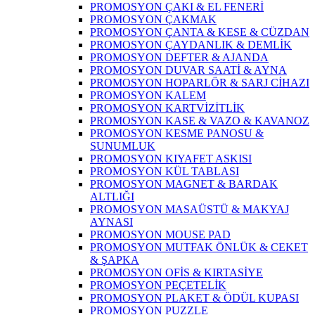
PROMOSYON ÇAKI & EL FENERİ
PROMOSYON ÇAKMAK
PROMOSYON ÇANTA & KESE & CÜZDAN
PROMOSYON ÇAYDANLIK & DEMLİK
PROMOSYON DEFTER & AJANDA
PROMOSYON DUVAR SAATİ & AYNA
PROMOSYON HOPARLÖR & SARJ CİHAZI
PROMOSYON KALEM
PROMOSYON KARTVİZİTLİK
PROMOSYON KASE & VAZO & KAVANOZ
PROMOSYON KESME PANOSU &
SUNUMLUK
PROMOSYON KIYAFET ASKISI
PROMOSYON KÜL TABLASI
PROMOSYON MAGNET & BARDAK
ALTLIĞI
PROMOSYON MASAÜSTÜ & MAKYAJ
AYNASI
PROMOSYON MOUSE PAD
PROMOSYON MUTFAK ÖNLÜK & CEKET
& ŞAPKA
PROMOSYON OFİS & KIRTASİYE
PROMOSYON PEÇETELİK
PROMOSYON PLAKET & ÖDÜL KUPASI
PROMOSYON PUZZLE