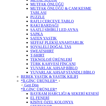
MUTFAK ÖNLÜĞÜ
MUTFAK ÖNLÜĞÜ & CAM KESME
TABLASI
PUZZLE
RAFLI ÇERÇEVE TABLO
RAKI BARDAĞI
SAATLİ SİHİRLİ LED AYNA
ŞAPKA
SATEN YASTIK
ŞEFFAF PLEKSİ ANAHTARLIK
ŞOVALELİ DOĞAL TAŞ
SWEATSHIRT
T-SHIRT
TEKNOLOJİ ÜRÜNLERİ
TÜRK KAHVESİ FİNCANI
YUVARLAK AHŞAP BİBLO
YUVARLAK AHŞAP STANDLI BİBLO
BEBEK YASTIK & YASTIK KILIFI
*İLGİNÇ ÜRÜNLER*
Geri Dön
*İLGİNÇ ÜRÜNLER*
BAYRAM HARÇLIĞI & ŞEKERİ KESESİ
EL FENERİ
KİŞİYE ÖZEL KOLONYA