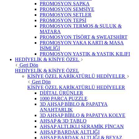
PROMOSYON ŞAPKA
PROMOSYON ŞEMSİYE
PROMOSYON SETLER
PROMOSYON TEPSİ
PROMOSYON TERMOS & SULUK &
MATARA
PROMOSYON TİŞÖRT & SWEATSHİRT
PROMOSYON YAKA KARTI & MASA
İSİMLİĞİ
PROMOSYON YASTIK & YASTIK KILIFI
HEDİYELİK & KİŞİYE ÖZEL
Geri Dön
HEDİYELİK & KİŞİYE ÖZEL
KİŞİYE ÖZEL KARİKATÜRLÜ HEDİYELER
Geri Dön
KİŞİYE ÖZEL KARİKATÜRLÜ HEDİYELER
DİJİTAL ÜRÜNLER
1000 PARÇA PUZZLE
3D AHŞAP BİBLO & PAPATYA
ANAHTARLIK
3D AHŞAP BİBLO & PAPATYA KOLYE
AHŞAP & 3D TABLO
AHŞAP ALTLIKLI SERAMİK FİNCAN
AHŞAP BARDAK ALTLIĞI
AHŞAP BARDAK ALTLIĞI & BEYAZ