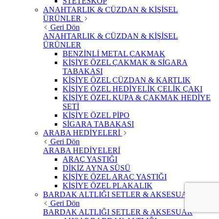
STETESKOP
ANAHTARLIK & CÜZDAN & KİŞİSEL
ÜRÜNLER
Geri Dön
ANAHTARLIK & CÜZDAN & KİŞİSEL
ÜRÜNLER
BENZİNLİ METAL ÇAKMAK
KİŞİYE ÖZEL ÇAKMAK & SİGARA
TABAKASI
KİŞİYE ÖZEL CÜZDAN & KARTLIK
KİŞİYE ÖZEL HEDİYELİK ÇELİK ÇAKI
KİŞİYE ÖZEL KUPA & ÇAKMAK HEDİYE
SETİ
KİŞİYE ÖZEL PİPO
SİGARA TABAKASI
ARABA HEDİYELERİ
Geri Dön
ARABA HEDİYELERİ
ARAÇ YASTIĞI
DİKİZ AYNA SÜSÜ
KİŞİYE ÖZEL ARAÇ YASTIĞI
KİŞİYE ÖZEL PLAKALIK
BARDAK ALTLIĞI SETLER & AKSESUAR
Geri Dön
BARDAK ALTLIĞI SETLER & AKSESUAR