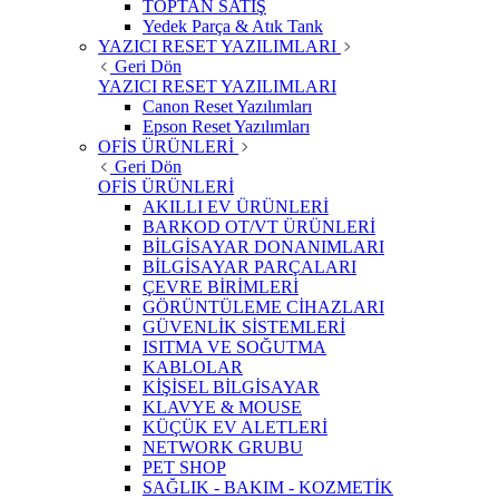
TOPTAN SATIŞ
Yedek Parça & Atık Tank
YAZICI RESET YAZILIMLARI
Geri Dön
YAZICI RESET YAZILIMLARI
Canon Reset Yazılımları
Epson Reset Yazılımları
OFİS ÜRÜNLERİ
Geri Dön
OFİS ÜRÜNLERİ
AKILLI EV ÜRÜNLERİ
BARKOD OT/VT ÜRÜNLERİ
BİLGİSAYAR DONANIMLARI
BİLGİSAYAR PARÇALARI
ÇEVRE BİRİMLERİ
GÖRÜNTÜLEME CİHAZLARI
GÜVENLİK SİSTEMLERİ
ISITMA VE SOĞUTMA
KABLOLAR
KİŞİSEL BİLGİSAYAR
KLAVYE & MOUSE
KÜÇÜK EV ALETLERİ
NETWORK GRUBU
PET SHOP
SAĞLIK - BAKIM - KOZMETİK