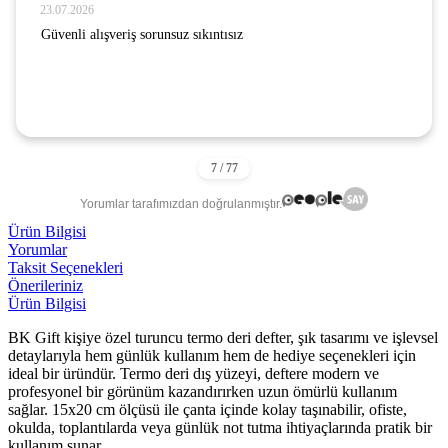
23.07.2026
Güvenli alışveriş sorunsuz sıkıntısız
Yorumlar tarafımızdan doğrulanmıştır.
Ürün Bilgisi
Yorumlar
Taksit Seçenekleri
Önerileriniz
Ürün Bilgisi
BK Gift kişiye özel turuncu termo deri defter, şık tasarımı ve işlevsel
detaylarıyla hem günlük kullanım hem de hediye seçenekleri için
ideal bir üründür. Termo deri dış yüzeyi, deftere modern ve
profesyonel bir görünüm kazandırırken uzun ömürlü kullanım
sağlar. 15x20 cm ölçüsü ile çanta içinde kolay taşınabilir, ofiste,
okulda, toplantılarda veya günlük not tutma ihtiyaçlarında pratik bir
kullanım sunar.