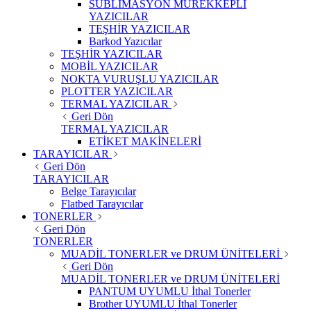
SÜBLİMASYON MÜREKKEPLİ
YAZICILAR
TEŞHİR YAZICILAR
Barkod Yazıcılar
TEŞHİR YAZICILAR
MOBİL YAZICILAR
NOKTA VURUŞLU YAZICILAR
PLOTTER YAZICILAR
TERMAL YAZICILAR
Geri Dön
TERMAL YAZICILAR
ETİKET MAKİNELERİ
TARAYICILAR
Geri Dön
TARAYICILAR
Belge Tarayıcılar
Flatbed Tarayıcılar
TONERLER
Geri Dön
TONERLER
MUADİL TONERLER ve DRUM ÜNİTELERİ
Geri Dön
MUADİL TONERLER ve DRUM ÜNİTELERİ
PANTUM UYUMLU İthal Tonerler
Brother UYUMLU İthal Tonerler