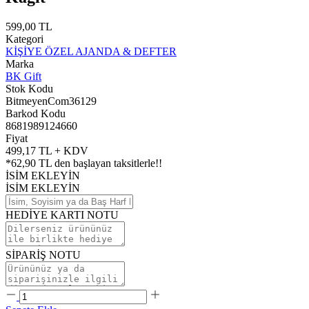
599,00 TL
Kategori
KİŞİYE ÖZEL AJANDA & DEFTER
Marka
BK Gift
Stok Kodu
BitmeyenCom36129
Barkod Kodu
8681989124660
Fiyat
499,17 TL + KDV
*
62,90 TL
den başlayan taksitlerle!!
İSİM EKLEYİN
İSİM EKLEYİN
HEDİYE KARTI NOTU
SİPARİŞ NOTU