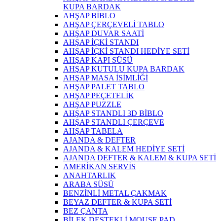
KUPA BARDAK
AHŞAP BİBLO
AHŞAP ÇERÇEVELİ TABLO
AHŞAP DUVAR SAATİ
AHŞAP İÇKİ STANDI
AHŞAP İÇKİ STANDI HEDİYE SETİ
AHŞAP KAPI SÜSÜ
AHŞAP KUTULU KUPA BARDAK
AHŞAP MASA İSİMLİĞİ
AHŞAP PALET TABLO
AHŞAP PEÇETELİK
AHŞAP PUZZLE
AHŞAP STANDLI 3D BİBLO
AHŞAP STANDLI ÇERÇEVE
AHŞAP TABELA
AJANDA & DEFTER
AJANDA & KALEM HEDİYE SETİ
AJANDA DEFTER & KALEM & KUPA SETİ
AMERİKAN SERVİS
ANAHTARLIK
ARABA SÜSÜ
BENZİNLİ METAL ÇAKMAK
BEYAZ DEFTER & KUPA SETİ
BEZ ÇANTA
BİLEK DESTEKLİ MOUSE PAD