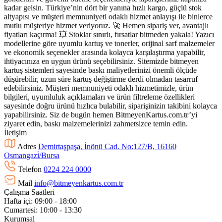
kadar gelsin. Türkiye’nin dört bir yanına hızlı kargo, güçlü stok
altyapısı ve müşteri memnuniyeti odaklı hizmet anlayışı ile binlerce
mutlu müşteriye hizmet veriyoruz. 🚀 Hemen sipariş ver, avantajlı
fiyatları kaçırma! 💥 Stoklar sınırlı, fırsatlar bitmeden yakala! Yazıcı
modellerine göre uyumlu kartuş ve tonerler, orijinal sarf malzemeler
ve ekonomik seçenekler arasında kolayca karşılaştırma yapabilir,
ihtiyacınıza en uygun ürünü seçebilirsiniz. Sitemizde bitmeyen
kartuş sistemleri sayesinde baskı maliyetlerinizi önemli ölçüde
düşürebilir, uzun süre kartuş değiştirme derdi olmadan tasarruf
edebilirsiniz. Müşteri memnuniyeti odaklı hizmetimizle, ürün
bilgileri, uyumluluk açıklamaları ve ürün filtreleme özellikleri
sayesinde doğru ürünü hızlıca bulabilir, siparişinizin takibini kolayca
yapabilirsiniz. Siz de bugün hemen BitmeyenKartus.com.tr’yi
ziyaret edin, baskı malzemelerinizi zahmetsizce temin edin.
İletişim
Adres
Demirtaşpaşa, İnönü Cad. No:127/B, 16160
Osmangazi̇/Bursa
Telefon
0224 224 0000
Mail
info@bitmeyenkartus.com.tr
Çalışma Saatleri
Hafta içi: 09:00 - 18:00
Cumartesi: 10:00 - 13:30
Kurumsal