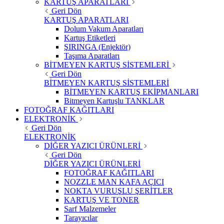
KARTUŞ APARATLARI
Geri Dön
KARTUŞ APARATLARI
Dolum Vakum Aparatları
Kartuş Etiketleri
ŞIRINGA (Enjektör)
Taşıma Aparatları
BİTMEYEN KARTUŞ SİSTEMLERİ
Geri Dön
BİTMEYEN KARTUŞ SİSTEMLERİ
BİTMEYEN KARTUŞ EKİPMANLARI
Bitmeyen Kartuşlu TANKLAR
FOTOĞRAF KAĞITLARI
ELEKTRONİK
Geri Dön
ELEKTRONİK
DİĞER YAZICI ÜRÜNLERİ
Geri Dön
DİĞER YAZICI ÜRÜNLERİ
FOTOĞRAF KAĞITLARI
NOZZLE MAN KAFA AÇICI
NOKTA VURUŞLU ŞERİTLER
KARTUŞ VE TONER
Sarf Malzemeler
Tarayıcılar