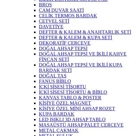
BROŞ
CAM DUVAR SAATİ
ÇELİK TERMOS BARDAK
CETVEL SETİ
DAVETİYE
DEFTER & KALEM & ANAHTARLIK SETİ
DEFTER & KALEM & KUPA SETİ
DEKORATİF ÇERÇEVE
DOĞAL AHŞAP TEPSİ
DOĞAL AHŞAP TEPSİ VE İKİLİ KAHVE
FİNCAN SETİ
DOĞAL AHŞAP TEPSİ VE İKİLİ KUPA
BARDAK SETİ
DOĞAL TAŞ
FANUS BİBLO
İÇKİ ŞİŞESİ TİŞORTU
İÇKİ ŞİŞESİ TİŞORTU & BİBLO
KANVAS TABLO & POSTER
KİŞİYE ÖZEL MAGNET
KİŞİYE ÖZEL MİNİ AHŞAP ROZET
KUPA BARDAK
LED IŞIKLI 3D AHŞAP TABLO
MASAÜSTÜ AHŞAP PALET ÇERÇEVE
METAL ÇAKMAK
METAL SULUK