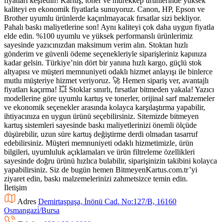
fiyatları keşfedin! Kartuş, toner ve mürekkep ürünlerinde yüksek
kaliteyi en ekonomik fiyatlarla sunuyoruz. Canon, HP, Epson ve
Brother uyumlu ürünlerde kaçırılmayacak fırsatlar sizi bekliyor.
Pahalı baskı maliyetlerine son! Aynı kaliteyi çok daha uygun fiyatla
elde edin. %100 uyumlu ve yüksek performanslı ürünlerimiz
sayesinde yazıcınızdan maksimum verim alın. Stoktan hızlı
gönderim ve güvenli ödeme seçenekleriyle siparişleriniz kapınıza
kadar gelsin. Türkiye’nin dört bir yanına hızlı kargo, güçlü stok
altyapısı ve müşteri memnuniyeti odaklı hizmet anlayışı ile binlerce
mutlu müşteriye hizmet veriyoruz. 🚀 Hemen sipariş ver, avantajlı
fiyatları kaçırma! 💥 Stoklar sınırlı, fırsatlar bitmeden yakala! Yazıcı
modellerine göre uyumlu kartuş ve tonerler, orijinal sarf malzemeler
ve ekonomik seçenekler arasında kolayca karşılaştırma yapabilir,
ihtiyacınıza en uygun ürünü seçebilirsiniz. Sitemizde bitmeyen
kartuş sistemleri sayesinde baskı maliyetlerinizi önemli ölçüde
düşürebilir, uzun süre kartuş değiştirme derdi olmadan tasarruf
edebilirsiniz. Müşteri memnuniyeti odaklı hizmetimizle, ürün
bilgileri, uyumluluk açıklamaları ve ürün filtreleme özellikleri
sayesinde doğru ürünü hızlıca bulabilir, siparişinizin takibini kolayca
yapabilirsiniz. Siz de bugün hemen BitmeyenKartus.com.tr’yi
ziyaret edin, baskı malzemelerinizi zahmetsizce temin edin.
İletişim
Adres
Demirtaşpaşa, İnönü Cad. No:127/B, 16160
Osmangazi̇/Bursa