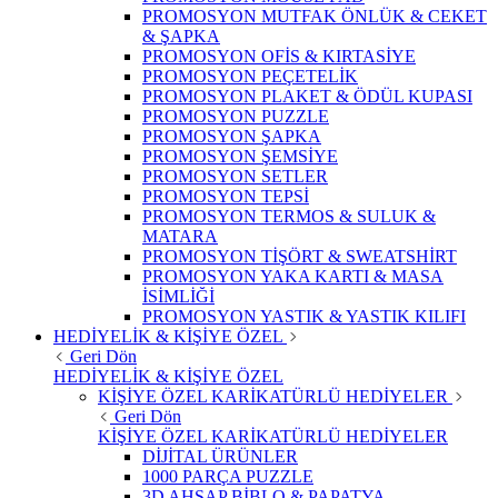
PROMOSYON MUTFAK ÖNLÜK & CEKET
& ŞAPKA
PROMOSYON OFİS & KIRTASİYE
PROMOSYON PEÇETELİK
PROMOSYON PLAKET & ÖDÜL KUPASI
PROMOSYON PUZZLE
PROMOSYON ŞAPKA
PROMOSYON ŞEMSİYE
PROMOSYON SETLER
PROMOSYON TEPSİ
PROMOSYON TERMOS & SULUK &
MATARA
PROMOSYON TİŞÖRT & SWEATSHİRT
PROMOSYON YAKA KARTI & MASA
İSİMLİĞİ
PROMOSYON YASTIK & YASTIK KILIFI
HEDİYELİK & KİŞİYE ÖZEL
Geri Dön
HEDİYELİK & KİŞİYE ÖZEL
KİŞİYE ÖZEL KARİKATÜRLÜ HEDİYELER
Geri Dön
KİŞİYE ÖZEL KARİKATÜRLÜ HEDİYELER
DİJİTAL ÜRÜNLER
1000 PARÇA PUZZLE
3D AHŞAP BİBLO & PAPATYA