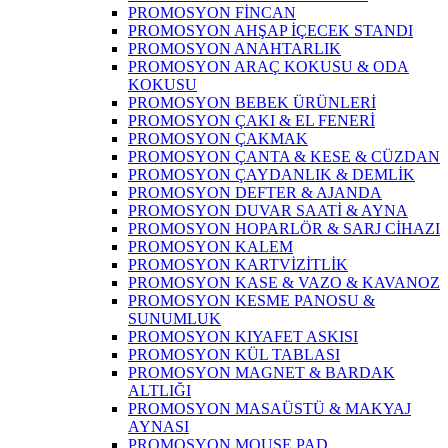
PROMOSYON FİNCAN
PROMOSYON AHŞAP İÇECEK STANDI
PROMOSYON ANAHTARLIK
PROMOSYON ARAÇ KOKUSU & ODA
KOKUSU
PROMOSYON BEBEK ÜRÜNLERİ
PROMOSYON ÇAKI & EL FENERİ
PROMOSYON ÇAKMAK
PROMOSYON ÇANTA & KESE & CÜZDAN
PROMOSYON ÇAYDANLIK & DEMLİK
PROMOSYON DEFTER & AJANDA
PROMOSYON DUVAR SAATİ & AYNA
PROMOSYON HOPARLÖR & SARJ CİHAZI
PROMOSYON KALEM
PROMOSYON KARTVİZİTLİK
PROMOSYON KASE & VAZO & KAVANOZ
PROMOSYON KESME PANOSU &
SUNUMLUK
PROMOSYON KIYAFET ASKISI
PROMOSYON KÜL TABLASI
PROMOSYON MAGNET & BARDAK
ALTLIĞI
PROMOSYON MASAÜSTÜ & MAKYAJ
AYNASI
PROMOSYON MOUSE PAD