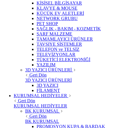
KİŞİSEL BİLGİSAYAR
KLAVYE & MOUSE
KÜÇÜK EV ALETLERİ
NETWORK GRUBU
PET SHOP
SAĞLIK - BAKIM - KOZMETİK
SARF MALZEME
TAMAMLAYICI ÜRÜNLER
TAVSIYE SİSTEMLER
TELEFON ve TELSİZ
TELEVİZYONLAR
TÜKETİCİ ELEKTRONİĞİ
YAZILIM
3D YAZICI ÜRÜNLERİ
Geri Dön
3D YAZICI ÜRÜNLERİ
3D YAZICI
FİLAMENT
KURUMSAL HEDİYELER
Geri Dön
KURUMSAL HEDİYELER
BK KURUMSAL
Geri Dön
BK KURUMSAL
PROMOSYON KUPA & BARDAK