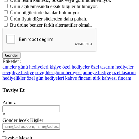
Ürün resmi kalitesiz, bozuk veya görüntülenemiyor.
Ürün açıklamasında eksik bilgiler bulunuyor.
Ürün bilgilerinde hatalar bulunuyor.
Ürün fiyatı diğer sitelerden daha pahalı.
Bu ürüne benzer farklı alternatifler olmalı.
Gönder
Etiketler :
anneler günü hediyeleri
kişiye özel hediyeler
özel tasarım hediyeler
sevgiliye hediye
sevgililer günü hediyesi
anneye hediye
özel tasarım
hediyelikler
özel gün hediyeleri
kahve fincanı
türk kahvesi fincanı
Tavsiye Et
Adınız
*
Gönderilecek Kişiler
*
Tavsiye Mesajı