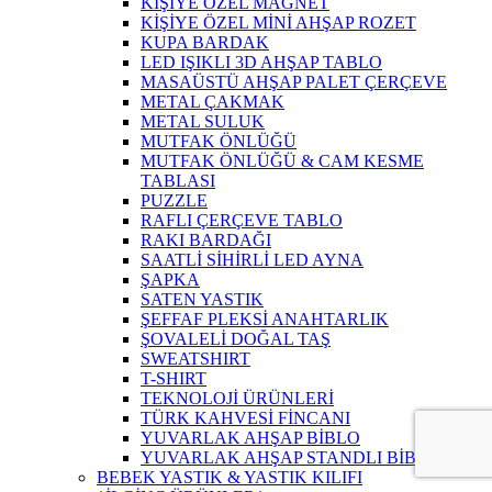
KİŞİYE ÖZEL MAGNET
KİŞİYE ÖZEL MİNİ AHŞAP ROZET
KUPA BARDAK
LED IŞIKLI 3D AHŞAP TABLO
MASAÜSTÜ AHŞAP PALET ÇERÇEVE
METAL ÇAKMAK
METAL SULUK
MUTFAK ÖNLÜĞÜ
MUTFAK ÖNLÜĞÜ & CAM KESME
TABLASI
PUZZLE
RAFLI ÇERÇEVE TABLO
RAKI BARDAĞI
SAATLİ SİHİRLİ LED AYNA
ŞAPKA
SATEN YASTIK
ŞEFFAF PLEKSİ ANAHTARLIK
ŞOVALELİ DOĞAL TAŞ
SWEATSHIRT
T-SHIRT
TEKNOLOJİ ÜRÜNLERİ
TÜRK KAHVESİ FİNCANI
YUVARLAK AHŞAP BİBLO
YUVARLAK AHŞAP STANDLI BİBLO
BEBEK YASTIK & YASTIK KILIFI