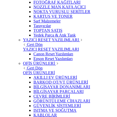
FOTOĞRAF KAĞITLARI
NOZZLE MAN KAFA AÇICI
NOKTA VURUŞLU ŞERİTLER
KARTUŞ VE TONER
Sarf Malzemeler
Tarayıcılar
TOPTAN SATIŞ
Yedek Parça & Atık Tank
YAZICI RESET YAZILIMLARI
Geri Dön
YAZICI RESET YAZILIMLARI
Canon Reset Yazılımları
Epson Reset Yazılımları
OFİS ÜRÜNLERİ
Geri Dön
OFİS ÜRÜNLERİ
AKILLI EV ÜRÜNLERİ
BARKOD OT/VT ÜRÜNLERİ
BİLGİSAYAR DONANIMLARI
BİLGİSAYAR PARÇALARI
ÇEVRE BİRİMLERİ
GÖRÜNTÜLEME CİHAZLARI
GÜVENLİK SİSTEMLERİ
ISITMA VE SOĞUTMA
KABLOLAR