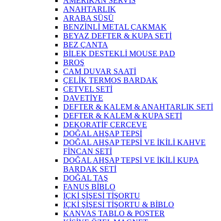
AMERİKAN SERVİS
ANAHTARLIK
ARABA SÜSÜ
BENZİNLİ METAL ÇAKMAK
BEYAZ DEFTER & KUPA SETİ
BEZ ÇANTA
BİLEK DESTEKLİ MOUSE PAD
BROŞ
CAM DUVAR SAATİ
ÇELİK TERMOS BARDAK
CETVEL SETİ
DAVETİYE
DEFTER & KALEM & ANAHTARLIK SETİ
DEFTER & KALEM & KUPA SETİ
DEKORATİF ÇERÇEVE
DOĞAL AHŞAP TEPSİ
DOĞAL AHŞAP TEPSİ VE İKİLİ KAHVE
FİNCAN SETİ
DOĞAL AHŞAP TEPSİ VE İKİLİ KUPA
BARDAK SETİ
DOĞAL TAŞ
FANUS BİBLO
İÇKİ ŞİŞESİ TİŞORTU
İÇKİ ŞİŞESİ TİŞORTU & BİBLO
KANVAS TABLO & POSTER