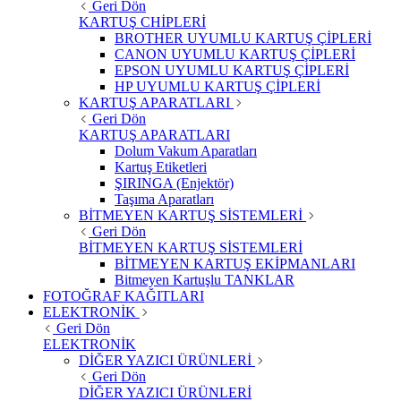
Geri Dön
KARTUŞ CHİPLERİ
BROTHER UYUMLU KARTUŞ ÇİPLERİ
CANON UYUMLU KARTUŞ ÇİPLERİ
EPSON UYUMLU KARTUŞ ÇİPLERİ
HP UYUMLU KARTUŞ ÇİPLERİ
KARTUŞ APARATLARI
Geri Dön
KARTUŞ APARATLARI
Dolum Vakum Aparatları
Kartuş Etiketleri
ŞIRINGA (Enjektör)
Taşıma Aparatları
BİTMEYEN KARTUŞ SİSTEMLERİ
Geri Dön
BİTMEYEN KARTUŞ SİSTEMLERİ
BİTMEYEN KARTUŞ EKİPMANLARI
Bitmeyen Kartuşlu TANKLAR
FOTOĞRAF KAĞITLARI
ELEKTRONİK
Geri Dön
ELEKTRONİK
DİĞER YAZICI ÜRÜNLERİ
Geri Dön
DİĞER YAZICI ÜRÜNLERİ