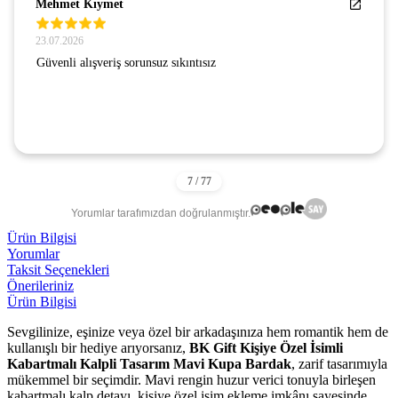
Mehmet Kıymet
23.07.2026
Güvenli alışveriş sorunsuz sıkıntısız
Yorumlar tarafımızdan doğrulanmıştır.
Ürün Bilgisi
Yorumlar
Taksit Seçenekleri
Önerileriniz
Ürün Bilgisi
Sevgilinize, eşinize veya özel bir arkadaşınıza hem romantik hem de
kullanışlı bir hediye arıyorsanız,
BK Gift Kişiye Özel İsimli
Kabartmalı Kalpli Tasarım Mavi Kupa Bardak
, zarif tasarımıyla
mükemmel bir seçimdir. Mavi rengin huzur verici tonuyla birleşen
kabartmalı kalp detayı, kişiye özel isim ekleme imkânı sayesinde