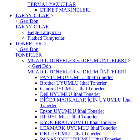
TERMAL YAZICILAR
ETİKET MAKİNELERİ
TARAYICILAR
Geri Dön
TARAYICILAR
Belge Tarayıcılar
Flatbed Tarayıcılar
TONERLER
Geri Dön
TONERLER
MUADİL TONERLER ve DRUM ÜNİTELERİ
Geri Dön
MUADİL TONERLER ve DRUM ÜNİTELERİ
PANTUM UYUMLU İthal Tonerler
Brother UYUMLU İthal Tonerler
Canon UYUMLU İthal Tonerler
Dell UYUMLU İthal Tonerler
DİĞER MARKALAR İÇİN UYUMLU İthal
Tonerler
Epson UYUMLU İthal Tonerler
HP UYUMLU İthal Tonerler
KYOCERA UYUMLU İthal Tonerler
LEXMARK UYUMLU İthal Tonerler
OKI UYUMLU İthal Tonerler
PANASONIC UYUMLU İthal Tonerler