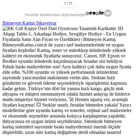
Yorumlar tarafımızdan doğrulanmıştır.
Bitmeyen Kartuş Şikayetvar
BitmeyenKartus.com.tr ile yazıcı sarf malzemelerinde en uygun
fiyatları keşfedin! Kartuş, toner ve mürekkep ürünlerinde yüksek
kaliteyi en ekonomik fiyatlarla sunuyoruz. Canon, HP, Epson ve
Brother uyumlu ürünlerde kaçırılmayacak fırsatlar sizi bekliyor.
Pahalı baskı maliyetlerine son! Aynı kaliteyi çok daha uygun fiyatla
elde edin. %100 uyumlu ve yüksek performanslı ürünlerimiz
sayesinde yazıcınızdan maksimum verim alın. Stoktan hızlı
gönderim ve güvenli ödeme seçenekleriyle siparişleriniz kapınıza
kadar gelsin. Türkiye’nin dört bir yanına hızlı kargo, güçlü stok
altyapısı ve müşteri memnuniyeti odaklı hizmet anlayışı ile binlerce
mutlu müşteriye hizmet veriyoruz. 🚀 Hemen sipariş ver, avantajlı
fiyatları kaçırma! 💥 Stoklar sınırlı, fırsatlar bitmeden yakala! Yazıcı
modellerine göre uyumlu kartuş ve tonerler, orijinal sarf malzemeler
ve ekonomik seçenekler arasında kolayca karşılaştırma yapabilir,
ihtiyacınıza en uygun ürünü seçebilirsiniz. Sitemizde bitmeyen
kartuş sistemleri sayesinde baskı maliyetlerinizi önemli ölçüde
düşürebilir, uzun süre kartuş değiştirme derdi olmadan tasarruf