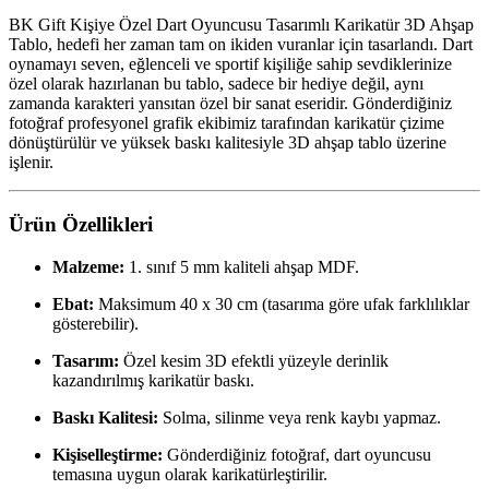
BK Gift Kişiye Özel Dart Oyuncusu Tasarımlı Karikatür 3D Ahşap
Tablo, hedefi her zaman tam on ikiden vuranlar için tasarlandı. Dart
oynamayı seven, eğlenceli ve sportif kişiliğe sahip sevdiklerinize
özel olarak hazırlanan bu tablo, sadece bir hediye değil, aynı
zamanda karakteri yansıtan özel bir sanat eseridir. Gönderdiğiniz
fotoğraf profesyonel grafik ekibimiz tarafından karikatür çizime
dönüştürülür ve yüksek baskı kalitesiyle 3D ahşap tablo üzerine
işlenir.
Ürün Özellikleri
Malzeme:
1. sınıf 5 mm kaliteli ahşap MDF.
Ebat:
Maksimum 40 x 30 cm (tasarıma göre ufak farklılıklar
gösterebilir).
Tasarım:
Özel kesim 3D efektli yüzeyle derinlik
kazandırılmış karikatür baskı.
Baskı Kalitesi:
Solma, silinme veya renk kaybı yapmaz.
Kişiselleştirme:
Gönderdiğiniz fotoğraf, dart oyuncusu
temasına uygun olarak karikatürleştirilir.