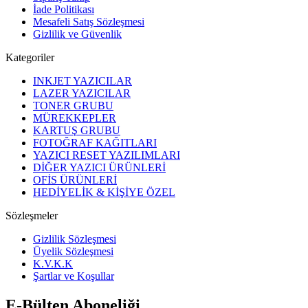
İade Politikası
Mesafeli Satış Sözleşmesi
Gizlilik ve Güvenlik
Kategoriler
INKJET YAZICILAR
LAZER YAZICILAR
TONER GRUBU
MÜREKKEPLER
KARTUŞ GRUBU
FOTOĞRAF KAĞITLARI
YAZICI RESET YAZILIMLARI
DİĞER YAZICI ÜRÜNLERİ
OFİS ÜRÜNLERİ
HEDİYELİK & KİŞİYE ÖZEL
Sözleşmeler
Gizlilik Sözleşmesi
Üyelik Sözleşmesi
K.V.K.K
Şartlar ve Koşullar
E-Bülten Aboneliği