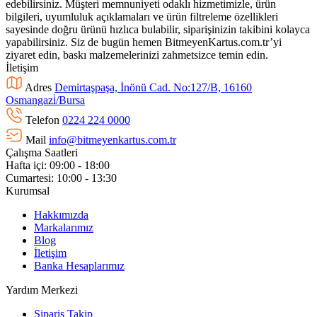
edebilirsiniz. Müşteri memnuniyeti odaklı hizmetimizle, ürün
bilgileri, uyumluluk açıklamaları ve ürün filtreleme özellikleri
sayesinde doğru ürünü hızlıca bulabilir, siparişinizin takibini kolayca
yapabilirsiniz. Siz de bugün hemen BitmeyenKartus.com.tr’yi
ziyaret edin, baskı malzemelerinizi zahmetsizce temin edin.
İletişim
Adres
Demirtaşpaşa, İnönü Cad. No:127/B, 16160
Osmangazi̇/Bursa
Telefon
0224 224 0000
Mail
info@bitmeyenkartus.com.tr
Çalışma Saatleri
Hafta içi: 09:00 - 18:00
Cumartesi: 10:00 - 13:30
Kurumsal
Hakkımızda
Markalarımız
Blog
İletişim
Banka Hesaplarımız
Yardım Merkezi
Sipariş Takip