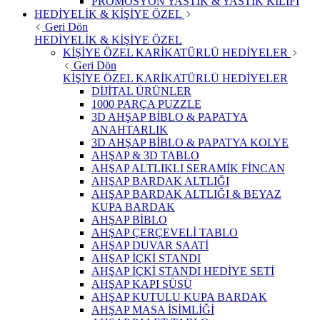
PROMOSYON YASTIK & YASTIK KILIFI
HEDİYELİK & KİŞİYE ÖZEL
Geri Dön
HEDİYELİK & KİŞİYE ÖZEL
KİŞİYE ÖZEL KARİKATÜRLÜ HEDİYELER
Geri Dön
KİŞİYE ÖZEL KARİKATÜRLÜ HEDİYELER
DİJİTAL ÜRÜNLER
1000 PARÇA PUZZLE
3D AHŞAP BİBLO & PAPATYA
ANAHTARLIK
3D AHŞAP BİBLO & PAPATYA KOLYE
AHŞAP & 3D TABLO
AHŞAP ALTLIKLI SERAMİK FİNCAN
AHŞAP BARDAK ALTLIĞI
AHŞAP BARDAK ALTLIĞI & BEYAZ
KUPA BARDAK
AHŞAP BİBLO
AHŞAP ÇERÇEVELİ TABLO
AHŞAP DUVAR SAATİ
AHŞAP İÇKİ STANDI
AHŞAP İÇKİ STANDI HEDİYE SETİ
AHŞAP KAPI SÜSÜ
AHŞAP KUTULU KUPA BARDAK
AHŞAP MASA İSİMLİĞİ