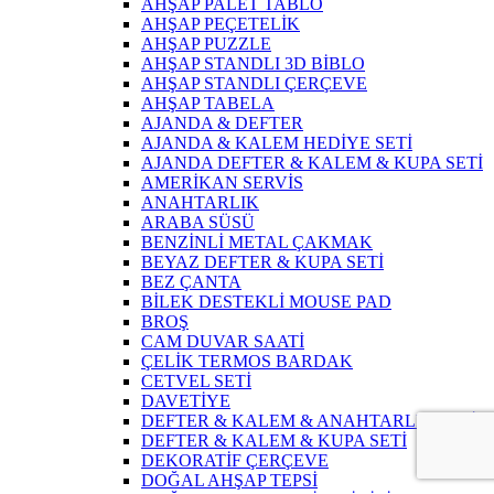
AHŞAP PALET TABLO
AHŞAP PEÇETELİK
AHŞAP PUZZLE
AHŞAP STANDLI 3D BİBLO
AHŞAP STANDLI ÇERÇEVE
AHŞAP TABELA
AJANDA & DEFTER
AJANDA & KALEM HEDİYE SETİ
AJANDA DEFTER & KALEM & KUPA SETİ
AMERİKAN SERVİS
ANAHTARLIK
ARABA SÜSÜ
BENZİNLİ METAL ÇAKMAK
BEYAZ DEFTER & KUPA SETİ
BEZ ÇANTA
BİLEK DESTEKLİ MOUSE PAD
BROŞ
CAM DUVAR SAATİ
ÇELİK TERMOS BARDAK
CETVEL SETİ
DAVETİYE
DEFTER & KALEM & ANAHTARLIK SETİ
DEFTER & KALEM & KUPA SETİ
DEKORATİF ÇERÇEVE
DOĞAL AHŞAP TEPSİ