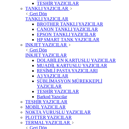
TEŞHİR YAZICILAR
TANKLI YAZICILAR
Geri Dön
TANKLI YAZICILAR
BROTHER TANKLI YAZICILAR
CANON TANKLI YAZICILAR
EPSON TANKLI YAZICILAR
HP SMART TANK YAZICILAR
INKJET YAZICILAR
Geri Dön
INKJET YAZICILAR
DOLABİLEN KARTUŞLU YAZICILAR
MUADİL KARTUŞLU YAZICILAR
RESİMLİ PASTA YAZICILARI
A3 YAZICILAR
SÜBLİMASYON MÜREKKEPLİ
YAZICILAR
TEŞHİR YAZICILAR
Barkod Yazıcılar
TEŞHİR YAZICILAR
MOBİL YAZICILAR
NOKTA VURUŞLU YAZICILAR
PLOTTER YAZICILAR
TERMAL YAZICILAR
Geri Dön