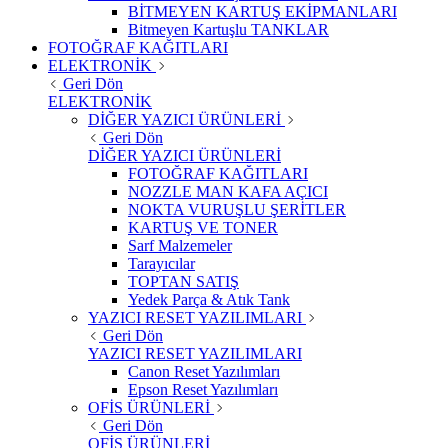
BİTMEYEN KARTUŞ EKİPMANLARI
Bitmeyen Kartuşlu TANKLAR
FOTOĞRAF KAĞITLARI
ELEKTRONİK
Geri Dön
ELEKTRONİK
DİĞER YAZICI ÜRÜNLERİ
Geri Dön
DİĞER YAZICI ÜRÜNLERİ
FOTOĞRAF KAĞITLARI
NOZZLE MAN KAFA AÇICI
NOKTA VURUŞLU ŞERİTLER
KARTUŞ VE TONER
Sarf Malzemeler
Tarayıcılar
TOPTAN SATIŞ
Yedek Parça & Atık Tank
YAZICI RESET YAZILIMLARI
Geri Dön
YAZICI RESET YAZILIMLARI
Canon Reset Yazılımları
Epson Reset Yazılımları
OFİS ÜRÜNLERİ
Geri Dön
OFİS ÜRÜNLERİ