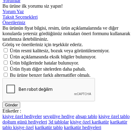
Yorumlar
Bu ürüne ilk yorumu siz yapın!
Yorum Yaz
Taksit Seçenekleri
Önerileriniz
Bu ürünün fiyat bilgisi, resim, ürün açıklamalarında ve diğer
konularda yetersiz gördüğünüz noktaları öneri formunu kullanarak
tarafımıza iletebilirsiniz.
Görüş ve önerileriniz için teşekkür ederiz.
Ürün resmi kalitesiz, bozuk veya görüntülenemiyor.
Ürün açıklamasında eksik bilgiler bulunuyor.
Ürün bilgilerinde hatalar bulunuyor.
Ürün fiyatı diğer sitelerden daha pahalı.
Bu ürüne benzer farklı alternatifler olmalı.
Gönder
Etiketler :
kişiye özel hediyeler
sevgiliye hediye
ahşap tablo
kişiye özel tablo
doğum günü hediyeleri
3d tablolar
kişiye özel karikatür
karikatür
tablo kişiye özel
karikatür tablo
karikatür hediyeleri