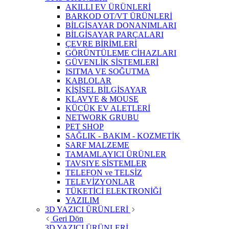
AKILLI EV ÜRÜNLERİ
BARKOD OT/VT ÜRÜNLERİ
BİLGİSAYAR DONANIMLARI
BİLGİSAYAR PARÇALARI
ÇEVRE BİRİMLERİ
GÖRÜNTÜLEME CİHAZLARI
GÜVENLİK SİSTEMLERİ
ISITMA VE SOĞUTMA
KABLOLAR
KİŞİSEL BİLGİSAYAR
KLAVYE & MOUSE
KÜÇÜK EV ALETLERİ
NETWORK GRUBU
PET SHOP
SAĞLIK - BAKIM - KOZMETİK
SARF MALZEME
TAMAMLAYICI ÜRÜNLER
TAVSIYE SİSTEMLER
TELEFON ve TELSİZ
TELEVİZYONLAR
TÜKETİCİ ELEKTRONİĞİ
YAZILIM
3D YAZICI ÜRÜNLERİ
Geri Dön
3D YAZICI ÜRÜNLERİ