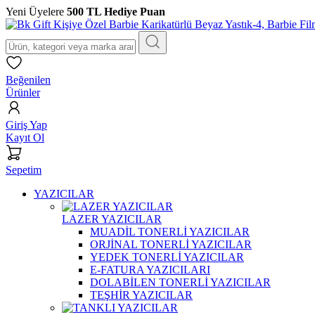
Yeni Üyelere
500 TL Hediye Puan
Beğenilen
Ürünler
Giriş Yap
Kayıt Ol
Sepetim
YAZICILAR
LAZER YAZICILAR
MUADİL TONERLİ YAZICILAR
ORJİNAL TONERLİ YAZICILAR
YEDEK TONERLİ YAZICILAR
E-FATURA YAZICILARI
DOLABİLEN TONERLİ YAZICILAR
TEŞHİR YAZICILAR