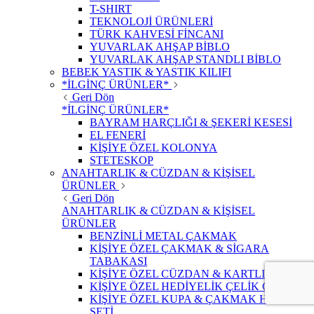
T-SHIRT
TEKNOLOJİ ÜRÜNLERİ
TÜRK KAHVESİ FİNCANI
YUVARLAK AHŞAP BİBLO
YUVARLAK AHŞAP STANDLI BİBLO
BEBEK YASTIK & YASTIK KILIFI
*İLGİNÇ ÜRÜNLER*
Geri Dön
*İLGİNÇ ÜRÜNLER*
BAYRAM HARÇLIĞI & ŞEKERİ KESESİ
EL FENERİ
KİŞİYE ÖZEL KOLONYA
STETESKOP
ANAHTARLIK & CÜZDAN & KİŞİSEL
ÜRÜNLER
Geri Dön
ANAHTARLIK & CÜZDAN & KİŞİSEL
ÜRÜNLER
BENZİNLİ METAL ÇAKMAK
KİŞİYE ÖZEL ÇAKMAK & SİGARA
TABAKASI
KİŞİYE ÖZEL CÜZDAN & KARTLIK
KİŞİYE ÖZEL HEDİYELİK ÇELİK ÇAKI
KİŞİYE ÖZEL KUPA & ÇAKMAK HEDİYE
SETİ