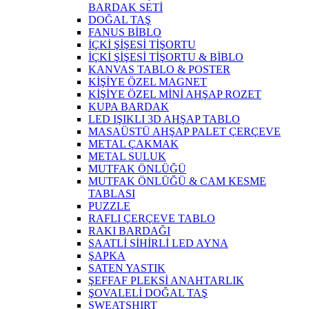
BARDAK SETİ
DOĞAL TAŞ
FANUS BİBLO
İÇKİ ŞİŞESİ TİŞORTU
İÇKİ ŞİŞESİ TİŞORTU & BİBLO
KANVAS TABLO & POSTER
KİŞİYE ÖZEL MAGNET
KİŞİYE ÖZEL MİNİ AHŞAP ROZET
KUPA BARDAK
LED IŞIKLI 3D AHŞAP TABLO
MASAÜSTÜ AHŞAP PALET ÇERÇEVE
METAL ÇAKMAK
METAL SULUK
MUTFAK ÖNLÜĞÜ
MUTFAK ÖNLÜĞÜ & CAM KESME
TABLASI
PUZZLE
RAFLI ÇERÇEVE TABLO
RAKI BARDAĞI
SAATLİ SİHİRLİ LED AYNA
ŞAPKA
SATEN YASTIK
ŞEFFAF PLEKSİ ANAHTARLIK
ŞOVALELİ DOĞAL TAŞ
SWEATSHIRT