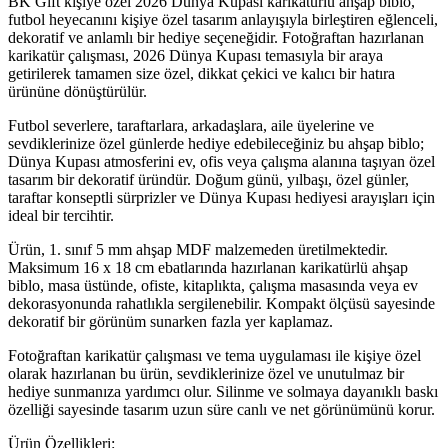
BK Gift kişiye özel 2026 Dünya Kupası karikatürlü ahşap biblo,
futbol heyecanını kişiye özel tasarım anlayışıyla birleştiren eğlenceli,
dekoratif ve anlamlı bir hediye seçeneğidir. Fotoğraftan hazırlanan
karikatür çalışması, 2026 Dünya Kupası temasıyla bir araya
getirilerek tamamen size özel, dikkat çekici ve kalıcı bir hatıra
ürününe dönüştürülür.
Futbol severlere, taraftarlara, arkadaşlara, aile üyelerine ve
sevdiklerinize özel günlerde hediye edebileceğiniz bu ahşap biblo;
Dünya Kupası atmosferini ev, ofis veya çalışma alanına taşıyan özel
tasarım bir dekoratif üründür. Doğum günü, yılbaşı, özel günler,
taraftar konseptli sürprizler ve Dünya Kupası hediyesi arayışları için
ideal bir tercihtir.
Ürün, 1. sınıf 5 mm ahşap MDF malzemeden üretilmektedir.
Maksimum 16 x 18 cm ebatlarında hazırlanan karikatürlü ahşap
biblo, masa üstünde, ofiste, kitaplıkta, çalışma masasında veya ev
dekorasyonunda rahatlıkla sergilenebilir. Kompakt ölçüsü sayesinde
dekoratif bir görünüm sunarken fazla yer kaplamaz.
Fotoğraftan karikatür çalışması ve tema uygulaması ile kişiye özel
olarak hazırlanan bu ürün, sevdiklerinize özel ve unutulmaz bir
hediye sunmanıza yardımcı olur. Silinme ve solmaya dayanıklı baskı
özelliği sayesinde tasarım uzun süre canlı ve net görünümünü korur.
Ürün Özellikleri: