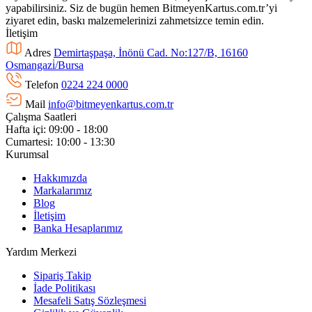
yapabilirsiniz. Siz de bugün hemen BitmeyenKartus.com.tr’yi
ziyaret edin, baskı malzemelerinizi zahmetsizce temin edin.
İletişim
Adres
Demirtaşpaşa, İnönü Cad. No:127/B, 16160
Osmangazi̇/Bursa
Telefon
0224 224 0000
Mail
info@bitmeyenkartus.com.tr
Çalışma Saatleri
Hafta içi: 09:00 - 18:00
Cumartesi: 10:00 - 13:30
Kurumsal
Hakkımızda
Markalarımız
Blog
İletişim
Banka Hesaplarımız
Yardım Merkezi
Sipariş Takip
İade Politikası
Mesafeli Satış Sözleşmesi