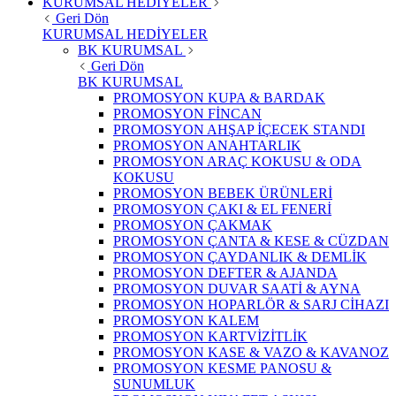
KURUMSAL HEDİYELER
Geri Dön
KURUMSAL HEDİYELER
BK KURUMSAL
Geri Dön
BK KURUMSAL
PROMOSYON KUPA & BARDAK
PROMOSYON FİNCAN
PROMOSYON AHŞAP İÇECEK STANDI
PROMOSYON ANAHTARLIK
PROMOSYON ARAÇ KOKUSU & ODA
KOKUSU
PROMOSYON BEBEK ÜRÜNLERİ
PROMOSYON ÇAKI & EL FENERİ
PROMOSYON ÇAKMAK
PROMOSYON ÇANTA & KESE & CÜZDAN
PROMOSYON ÇAYDANLIK & DEMLİK
PROMOSYON DEFTER & AJANDA
PROMOSYON DUVAR SAATİ & AYNA
PROMOSYON HOPARLÖR & SARJ CİHAZI
PROMOSYON KALEM
PROMOSYON KARTVİZİTLİK
PROMOSYON KASE & VAZO & KAVANOZ
PROMOSYON KESME PANOSU &
SUNUMLUK