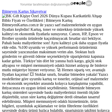
Yorumlar tarafımızdan doğrulanmıştır.
Bitmeyen Kartuş Şikayetvar
BitmeyenKartus.com.tr ile yazıcı sarf malzemelerinde en uygun
fiyatları keşfedin! Kartuş, toner ve mürekkep ürünlerinde yüksek
kaliteyi en ekonomik fiyatlarla sunuyoruz. Canon, HP, Epson ve
Brother uyumlu ürünlerde kaçırılmayacak fırsatlar sizi bekliyor.
Pahalı baskı maliyetlerine son! Aynı kaliteyi çok daha uygun fiyatla
elde edin. %100 uyumlu ve yüksek performanslı ürünlerimiz
sayesinde yazıcınızdan maksimum verim alın. Stoktan hızlı
gönderim ve güvenli ödeme seçenekleriyle siparişleriniz kapınıza
kadar gelsin. Türkiye’nin dört bir yanına hızlı kargo, güçlü stok
altyapısı ve müşteri memnuniyeti odaklı hizmet anlayışı ile binlerce
mutlu müşteriye hizmet veriyoruz. 🚀 Hemen sipariş ver, avantajlı
fiyatları kaçırma! 💥 Stoklar sınırlı, fırsatlar bitmeden yakala! Yazıcı
modellerine göre uyumlu kartuş ve tonerler, orijinal sarf malzemeler
ve ekonomik seçenekler arasında kolayca karşılaştırma yapabilir,
ihtiyacınıza en uygun ürünü seçebilirsiniz. Sitemizde bitmeyen
kartuş sistemleri sayesinde baskı maliyetlerinizi önemli ölçüde
düşürebilir, uzun süre kartuş değiştirme derdi olmadan tasarruf
edebilirsiniz. Müşteri memnuniyeti odaklı hizmetimizle, ürün
bilgileri, uyumluluk açıklamaları ve ürün filtreleme özellikleri
sayesinde doğru ürünü hızlıca bulabilir, siparişinizin takibini kolayca