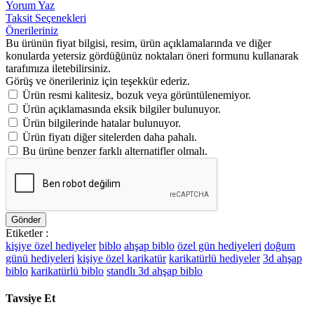
Yorum Yaz
Taksit Seçenekleri
Önerileriniz
Bu ürünün fiyat bilgisi, resim, ürün açıklamalarında ve diğer
konularda yetersiz gördüğünüz noktaları öneri formunu kullanarak
tarafımıza iletebilirsiniz.
Görüş ve önerileriniz için teşekkür ederiz.
Ürün resmi kalitesiz, bozuk veya görüntülenemiyor.
Ürün açıklamasında eksik bilgiler bulunuyor.
Ürün bilgilerinde hatalar bulunuyor.
Ürün fiyatı diğer sitelerden daha pahalı.
Bu ürüne benzer farklı alternatifler olmalı.
Gönder
Etiketler :
kişiye özel hediyeler
biblo
ahşap biblo
özel gün hediyeleri
doğum
günü hediyeleri
kişiye özel karikatür
karikatürlü hediyeler
3d ahşap
biblo
karikatürlü biblo
standlı 3d ahşap biblo
Tavsiye Et