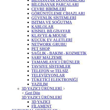
BİLGİSAYAR DONANIMLARI
BİLGİSAYAR PARÇALARI
ÇEVRE BİRİMLERİ
GÖRÜNTÜLEME CİHAZLARI
GÜVENLİK SİSTEMLERİ
ISITMA VE SOĞUTMA
KABLOLAR
KİŞİSEL BİLGİSAYAR
KLAVYE & MOUSE
KÜÇÜK EV ALETLERİ
NETWORK GRUBU
PET SHOP
SAĞLIK - BAKIM - KOZMETİK
SARF MALZEME
TAMAMLAYICI ÜRÜNLER
TAVSIYE SİSTEMLER
TELEFON ve TELSİZ
TELEVİZYONLAR
TÜKETİCİ ELEKTRONİĞİ
YAZILIM
3D YAZICI ÜRÜNLERİ
Geri Dön
3D YAZICI ÜRÜNLERİ
3D YAZICI
FİLAMENT