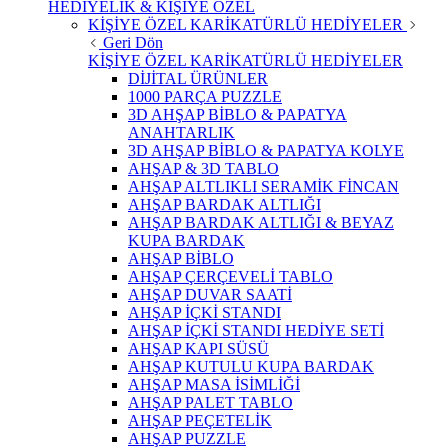
HEDİYELİK & KİŞİYE ÖZEL
KİŞİYE ÖZEL KARİKATÜRLÜ HEDİYELER
Geri Dön
KİŞİYE ÖZEL KARİKATÜRLÜ HEDİYELER
DİJİTAL ÜRÜNLER
1000 PARÇA PUZZLE
3D AHŞAP BİBLO & PAPATYA
ANAHTARLIK
3D AHŞAP BİBLO & PAPATYA KOLYE
AHŞAP & 3D TABLO
AHŞAP ALTLIKLI SERAMİK FİNCAN
AHŞAP BARDAK ALTLIĞI
AHŞAP BARDAK ALTLIĞI & BEYAZ
KUPA BARDAK
AHŞAP BİBLO
AHŞAP ÇERÇEVELİ TABLO
AHŞAP DUVAR SAATİ
AHŞAP İÇKİ STANDI
AHŞAP İÇKİ STANDI HEDİYE SETİ
AHŞAP KAPI SÜSÜ
AHŞAP KUTULU KUPA BARDAK
AHŞAP MASA İSİMLİĞİ
AHŞAP PALET TABLO
AHŞAP PEÇETELİK
AHŞAP PUZZLE