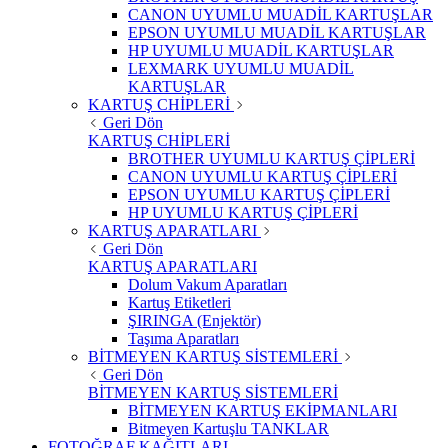
CANON UYUMLU MUADİL KARTUŞLAR
EPSON UYUMLU MUADİL KARTUŞLAR
HP UYUMLU MUADİL KARTUŞLAR
LEXMARK UYUMLU MUADİL
KARTUŞLAR
KARTUŞ CHİPLERİ
Geri Dön
KARTUŞ CHİPLERİ
BROTHER UYUMLU KARTUŞ ÇİPLERİ
CANON UYUMLU KARTUŞ ÇİPLERİ
EPSON UYUMLU KARTUŞ ÇİPLERİ
HP UYUMLU KARTUŞ ÇİPLERİ
KARTUŞ APARATLARI
Geri Dön
KARTUŞ APARATLARI
Dolum Vakum Aparatları
Kartuş Etiketleri
ŞIRINGA (Enjektör)
Taşıma Aparatları
BİTMEYEN KARTUŞ SİSTEMLERİ
Geri Dön
BİTMEYEN KARTUŞ SİSTEMLERİ
BİTMEYEN KARTUŞ EKİPMANLARI
Bitmeyen Kartuşlu TANKLAR
FOTOĞRAF KAĞITLARI