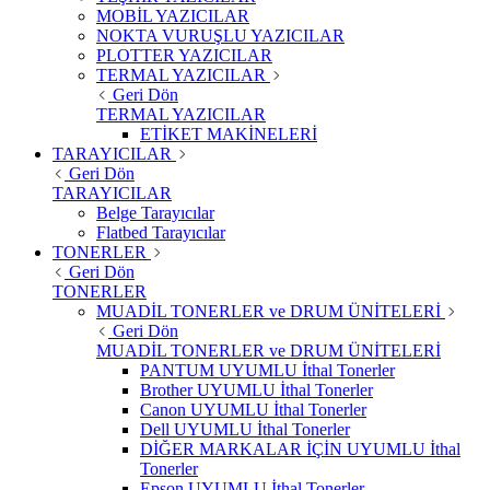
MOBİL YAZICILAR
NOKTA VURUŞLU YAZICILAR
PLOTTER YAZICILAR
TERMAL YAZICILAR
Geri Dön
TERMAL YAZICILAR
ETİKET MAKİNELERİ
TARAYICILAR
Geri Dön
TARAYICILAR
Belge Tarayıcılar
Flatbed Tarayıcılar
TONERLER
Geri Dön
TONERLER
MUADİL TONERLER ve DRUM ÜNİTELERİ
Geri Dön
MUADİL TONERLER ve DRUM ÜNİTELERİ
PANTUM UYUMLU İthal Tonerler
Brother UYUMLU İthal Tonerler
Canon UYUMLU İthal Tonerler
Dell UYUMLU İthal Tonerler
DİĞER MARKALAR İÇİN UYUMLU İthal
Tonerler
Epson UYUMLU İthal Tonerler