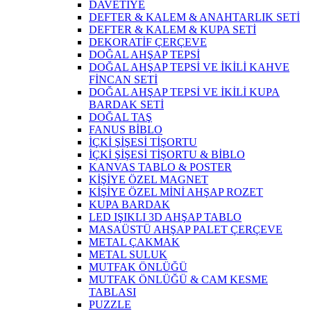
DAVETİYE
DEFTER & KALEM & ANAHTARLIK SETİ
DEFTER & KALEM & KUPA SETİ
DEKORATİF ÇERÇEVE
DOĞAL AHŞAP TEPSİ
DOĞAL AHŞAP TEPSİ VE İKİLİ KAHVE
FİNCAN SETİ
DOĞAL AHŞAP TEPSİ VE İKİLİ KUPA
BARDAK SETİ
DOĞAL TAŞ
FANUS BİBLO
İÇKİ ŞİŞESİ TİŞORTU
İÇKİ ŞİŞESİ TİŞORTU & BİBLO
KANVAS TABLO & POSTER
KİŞİYE ÖZEL MAGNET
KİŞİYE ÖZEL MİNİ AHŞAP ROZET
KUPA BARDAK
LED IŞIKLI 3D AHŞAP TABLO
MASAÜSTÜ AHŞAP PALET ÇERÇEVE
METAL ÇAKMAK
METAL SULUK
MUTFAK ÖNLÜĞÜ
MUTFAK ÖNLÜĞÜ & CAM KESME
TABLASI
PUZZLE