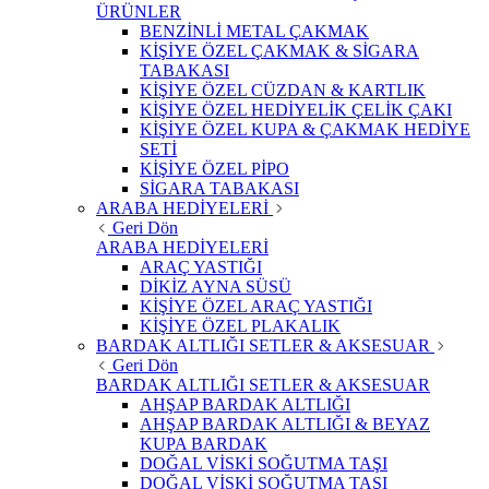
ÜRÜNLER
BENZİNLİ METAL ÇAKMAK
KİŞİYE ÖZEL ÇAKMAK & SİGARA
TABAKASI
KİŞİYE ÖZEL CÜZDAN & KARTLIK
KİŞİYE ÖZEL HEDİYELİK ÇELİK ÇAKI
KİŞİYE ÖZEL KUPA & ÇAKMAK HEDİYE
SETİ
KİŞİYE ÖZEL PİPO
SİGARA TABAKASI
ARABA HEDİYELERİ
Geri Dön
ARABA HEDİYELERİ
ARAÇ YASTIĞI
DİKİZ AYNA SÜSÜ
KİŞİYE ÖZEL ARAÇ YASTIĞI
KİŞİYE ÖZEL PLAKALIK
BARDAK ALTLIĞI SETLER & AKSESUAR
Geri Dön
BARDAK ALTLIĞI SETLER & AKSESUAR
AHŞAP BARDAK ALTLIĞI
AHŞAP BARDAK ALTLIĞI & BEYAZ
KUPA BARDAK
DOĞAL VİSKİ SOĞUTMA TAŞI
DOĞAL VİSKİ SOĞUTMA TAŞI