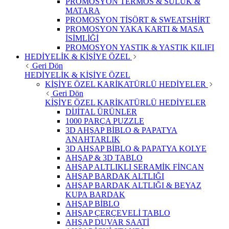
PROMOSYON TERMOS & SULUK &
MATARA
PROMOSYON TİŞÖRT & SWEATSHİRT
PROMOSYON YAKA KARTI & MASA
İSİMLİĞİ
PROMOSYON YASTIK & YASTIK KILIFI
HEDİYELİK & KİŞİYE ÖZEL
Geri Dön
HEDİYELİK & KİŞİYE ÖZEL
KİŞİYE ÖZEL KARİKATÜRLÜ HEDİYELER
Geri Dön
KİŞİYE ÖZEL KARİKATÜRLÜ HEDİYELER
DİJİTAL ÜRÜNLER
1000 PARÇA PUZZLE
3D AHŞAP BİBLO & PAPATYA
ANAHTARLIK
3D AHŞAP BİBLO & PAPATYA KOLYE
AHŞAP & 3D TABLO
AHŞAP ALTLIKLI SERAMİK FİNCAN
AHŞAP BARDAK ALTLIĞI
AHŞAP BARDAK ALTLIĞI & BEYAZ
KUPA BARDAK
AHŞAP BİBLO
AHŞAP ÇERÇEVELİ TABLO
AHŞAP DUVAR SAATİ