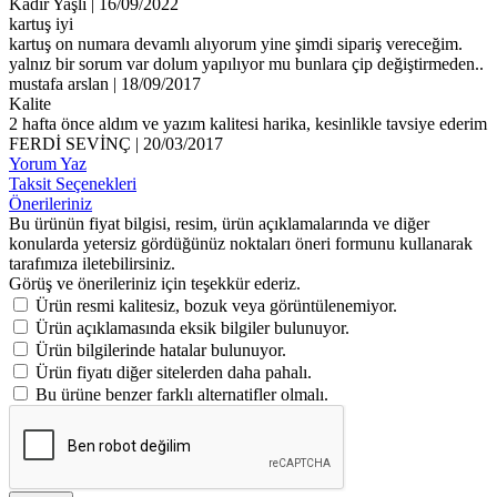
Kadir Yaşlı | 16/09/2022
kartuş iyi
kartuş on numara devamlı alıyorum yine şimdi sipariş vereceğim.
yalnız bir sorum var dolum yapılıyor mu bunlara çip değiştirmeden..
mustafa arslan | 18/09/2017
Kalite
2 hafta önce aldım ve yazım kalitesi harika, kesinlikle tavsiye ederim
FERDİ SEVİNÇ | 20/03/2017
Yorum Yaz
Taksit Seçenekleri
Önerileriniz
Bu ürünün fiyat bilgisi, resim, ürün açıklamalarında ve diğer
konularda yetersiz gördüğünüz noktaları öneri formunu kullanarak
tarafımıza iletebilirsiniz.
Görüş ve önerileriniz için teşekkür ederiz.
Ürün resmi kalitesiz, bozuk veya görüntülenemiyor.
Ürün açıklamasında eksik bilgiler bulunuyor.
Ürün bilgilerinde hatalar bulunuyor.
Ürün fiyatı diğer sitelerden daha pahalı.
Bu ürüne benzer farklı alternatifler olmalı.