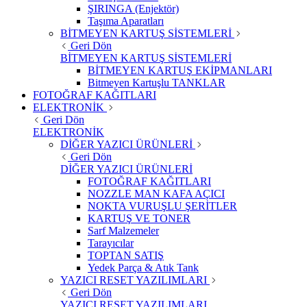
ŞIRINGA (Enjektör)
Taşıma Aparatları
BİTMEYEN KARTUŞ SİSTEMLERİ
Geri Dön
BİTMEYEN KARTUŞ SİSTEMLERİ
BİTMEYEN KARTUŞ EKİPMANLARI
Bitmeyen Kartuşlu TANKLAR
FOTOĞRAF KAĞITLARI
ELEKTRONİK
Geri Dön
ELEKTRONİK
DİĞER YAZICI ÜRÜNLERİ
Geri Dön
DİĞER YAZICI ÜRÜNLERİ
FOTOĞRAF KAĞITLARI
NOZZLE MAN KAFA AÇICI
NOKTA VURUŞLU ŞERİTLER
KARTUŞ VE TONER
Sarf Malzemeler
Tarayıcılar
TOPTAN SATIŞ
Yedek Parça & Atık Tank
YAZICI RESET YAZILIMLARI
Geri Dön
YAZICI RESET YAZILIMLARI