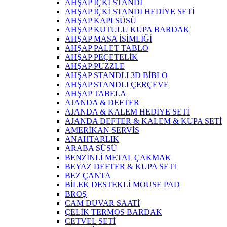
AHŞAP İÇKİ STANDI
AHŞAP İÇKİ STANDI HEDİYE SETİ
AHŞAP KAPI SÜSÜ
AHŞAP KUTULU KUPA BARDAK
AHŞAP MASA İSİMLİĞİ
AHŞAP PALET TABLO
AHŞAP PEÇETELİK
AHŞAP PUZZLE
AHŞAP STANDLI 3D BİBLO
AHŞAP STANDLI ÇERÇEVE
AHŞAP TABELA
AJANDA & DEFTER
AJANDA & KALEM HEDİYE SETİ
AJANDA DEFTER & KALEM & KUPA SETİ
AMERİKAN SERVİS
ANAHTARLIK
ARABA SÜSÜ
BENZİNLİ METAL ÇAKMAK
BEYAZ DEFTER & KUPA SETİ
BEZ ÇANTA
BİLEK DESTEKLİ MOUSE PAD
BROŞ
CAM DUVAR SAATİ
ÇELİK TERMOS BARDAK
CETVEL SETİ