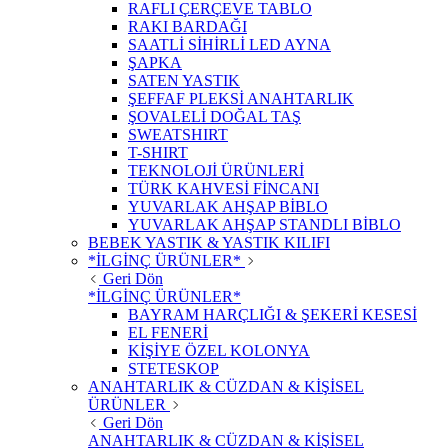
RAFLI ÇERÇEVE TABLO
RAKI BARDAĞI
SAATLİ SİHİRLİ LED AYNA
ŞAPKA
SATEN YASTIK
ŞEFFAF PLEKSİ ANAHTARLIK
ŞOVALELİ DOĞAL TAŞ
SWEATSHIRT
T-SHIRT
TEKNOLOJİ ÜRÜNLERİ
TÜRK KAHVESİ FİNCANI
YUVARLAK AHŞAP BİBLO
YUVARLAK AHŞAP STANDLI BİBLO
BEBEK YASTIK & YASTIK KILIFI
*İLGİNÇ ÜRÜNLER*
Geri Dön
*İLGİNÇ ÜRÜNLER*
BAYRAM HARÇLIĞI & ŞEKERİ KESESİ
EL FENERİ
KİŞİYE ÖZEL KOLONYA
STETESKOP
ANAHTARLIK & CÜZDAN & KİŞİSEL
ÜRÜNLER
Geri Dön
ANAHTARLIK & CÜZDAN & KİŞİSEL