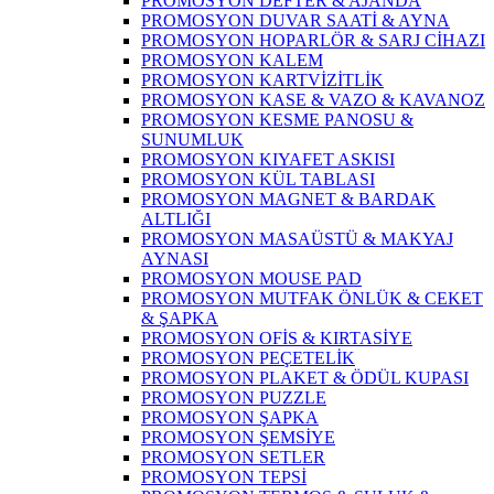
PROMOSYON DEFTER & AJANDA
PROMOSYON DUVAR SAATİ & AYNA
PROMOSYON HOPARLÖR & SARJ CİHAZI
PROMOSYON KALEM
PROMOSYON KARTVİZİTLİK
PROMOSYON KASE & VAZO & KAVANOZ
PROMOSYON KESME PANOSU &
SUNUMLUK
PROMOSYON KIYAFET ASKISI
PROMOSYON KÜL TABLASI
PROMOSYON MAGNET & BARDAK
ALTLIĞI
PROMOSYON MASAÜSTÜ & MAKYAJ
AYNASI
PROMOSYON MOUSE PAD
PROMOSYON MUTFAK ÖNLÜK & CEKET
& ŞAPKA
PROMOSYON OFİS & KIRTASİYE
PROMOSYON PEÇETELİK
PROMOSYON PLAKET & ÖDÜL KUPASI
PROMOSYON PUZZLE
PROMOSYON ŞAPKA
PROMOSYON ŞEMSİYE
PROMOSYON SETLER
PROMOSYON TEPSİ