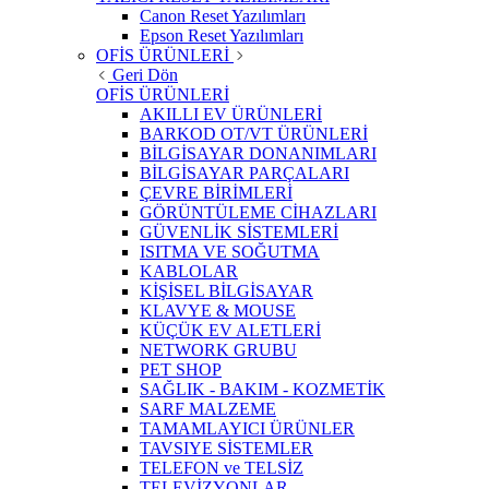
Canon Reset Yazılımları
Epson Reset Yazılımları
OFİS ÜRÜNLERİ
Geri Dön
OFİS ÜRÜNLERİ
AKILLI EV ÜRÜNLERİ
BARKOD OT/VT ÜRÜNLERİ
BİLGİSAYAR DONANIMLARI
BİLGİSAYAR PARÇALARI
ÇEVRE BİRİMLERİ
GÖRÜNTÜLEME CİHAZLARI
GÜVENLİK SİSTEMLERİ
ISITMA VE SOĞUTMA
KABLOLAR
KİŞİSEL BİLGİSAYAR
KLAVYE & MOUSE
KÜÇÜK EV ALETLERİ
NETWORK GRUBU
PET SHOP
SAĞLIK - BAKIM - KOZMETİK
SARF MALZEME
TAMAMLAYICI ÜRÜNLER
TAVSIYE SİSTEMLER
TELEFON ve TELSİZ
TELEVİZYONLAR