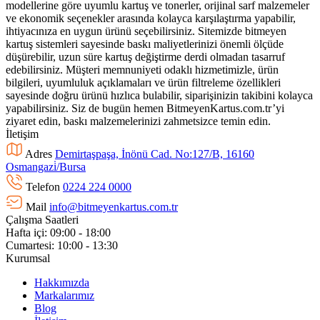
modellerine göre uyumlu kartuş ve tonerler, orijinal sarf malzemeler
ve ekonomik seçenekler arasında kolayca karşılaştırma yapabilir,
ihtiyacınıza en uygun ürünü seçebilirsiniz. Sitemizde bitmeyen
kartuş sistemleri sayesinde baskı maliyetlerinizi önemli ölçüde
düşürebilir, uzun süre kartuş değiştirme derdi olmadan tasarruf
edebilirsiniz. Müşteri memnuniyeti odaklı hizmetimizle, ürün
bilgileri, uyumluluk açıklamaları ve ürün filtreleme özellikleri
sayesinde doğru ürünü hızlıca bulabilir, siparişinizin takibini kolayca
yapabilirsiniz. Siz de bugün hemen BitmeyenKartus.com.tr’yi
ziyaret edin, baskı malzemelerinizi zahmetsizce temin edin.
İletişim
Adres
Demirtaşpaşa, İnönü Cad. No:127/B, 16160
Osmangazi̇/Bursa
Telefon
0224 224 0000
Mail
info@bitmeyenkartus.com.tr
Çalışma Saatleri
Hafta içi: 09:00 - 18:00
Cumartesi: 10:00 - 13:30
Kurumsal
Hakkımızda
Markalarımız
Blog