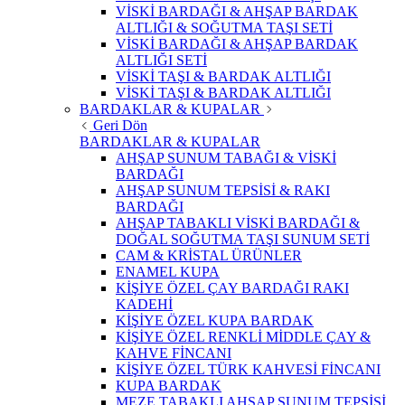
VİSKİ BARDAĞI & AHŞAP BARDAK
ALTLIĞI & SOĞUTMA TAŞI SETİ
VİSKİ BARDAĞI & AHŞAP BARDAK
ALTLIĞI SETİ
VİSKİ TAŞI & BARDAK ALTLIĞI
VİSKİ TAŞI & BARDAK ALTLIĞI
BARDAKLAR & KUPALAR
Geri Dön
BARDAKLAR & KUPALAR
AHŞAP SUNUM TABAĞI & VİSKİ
BARDAĞI
AHŞAP SUNUM TEPSİSİ & RAKI
BARDAĞI
AHŞAP TABAKLI VİSKİ BARDAĞI &
DOĞAL SOĞUTMA TAŞI SUNUM SETİ
CAM & KRİSTAL ÜRÜNLER
ENAMEL KUPA
KİŞİYE ÖZEL ÇAY BARDAĞI RAKI
KADEHİ
KİŞİYE ÖZEL KUPA BARDAK
KİŞİYE ÖZEL RENKLİ MİDDLE ÇAY &
KAHVE FİNCANI
KİŞİYE ÖZEL TÜRK KAHVESİ FİNCANI
KUPA BARDAK
MEZE TABAKLI AHŞAP SUNUM TEPSİSİ