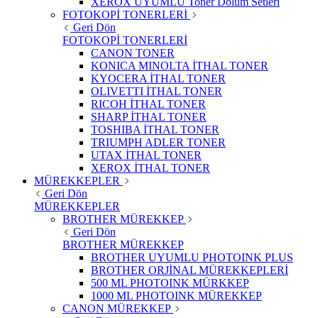
XEROX UYUMLU Toner Dolum Setleri
FOTOKOPİ TONERLERİ
Geri Dön
FOTOKOPİ TONERLERİ
CANON TONER
KONICA MINOLTA İTHAL TONER
KYOCERA İTHAL TONER
OLIVETTI İTHAL TONER
RICOH İTHAL TONER
SHARP İTHAL TONER
TOSHIBA İTHAL TONER
TRIUMPH ADLER TONER
UTAX İTHAL TONER
XEROX İTHAL TONER
MÜREKKEPLER
Geri Dön
MÜREKKEPLER
BROTHER MÜREKKEP
Geri Dön
BROTHER MÜREKKEP
BROTHER UYUMLU PHOTOINK PLUS
BROTHER ORJİNAL MÜREKKEPLERİ
500 ML PHOTOINK MÜRKKEP
1000 ML PHOTOINK MÜREKKEP
CANON MÜREKKEP